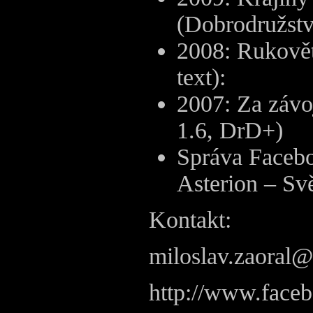
(Dobrodružstv
2008: Rukově
text):
2007: Za závo
1.6, DrD+)
Správa Facebo
Asterion – Svě
Kontakt:
miloslav.zaoral
http://www.faceb