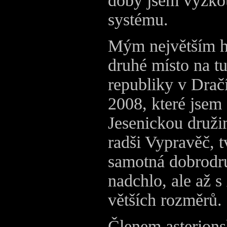
doby jsem vyzkou
systému.
Mým největším h
druhé místo na tu
republiky v Dra
2008, které jsem 
Jesenickou druži
radši Vypravěč, t
samotná dobrodru
nadchlo, ale až 
větších rozměrů.
Členem asterions