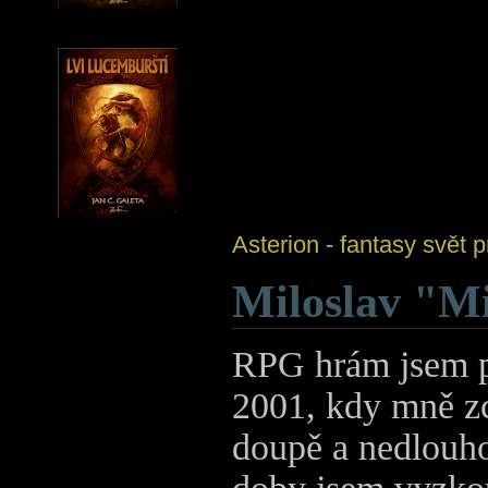
Asterion - fantasy svět
Miloslav "Mi
RPG hrám jsem p
2001, kdy mně zc
doupě a nedlouho 