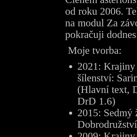
od roku 2006. Te
na modul Za závo
pokračuji dodnes
Moje tvorba:
2021: Krajiny
šílenství: Sar
(Hlavní text, 
DrD 1.6)
2015: Sedmý ž
Dobrodružství
2009: Krajiny