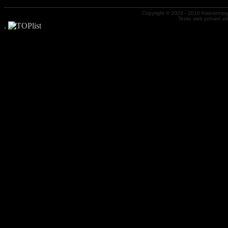
Copyright © 2003 - 2010 Asterionrp
Tento web pohání zl
.