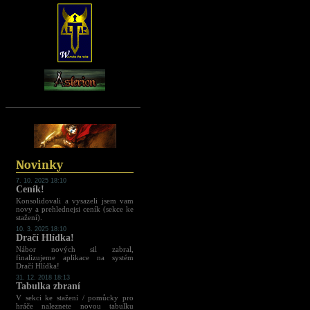
Novinky
7. 10. 2025 18:10
Ceník!
Konsolidovali a vysazeli jsem vam
novy a prehlednejsi ceník (sekce ke
stažení).
10. 3. 2025 18:10
Dračí Hlídka!
Nábor nových sil zabral,
finalizujeme aplikace na systém
Dračí Hlídka!
31. 12. 2018 18:13
Tabulka zbraní
V sekci ke stažení / pomůcky pro
hráče naleznete novou tabulku