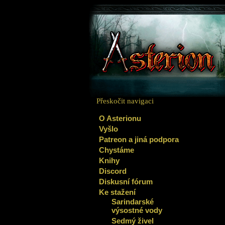
Přeskočit navigaci
O Asterionu
Vyšlo
Patreon a jiná podpora
Chystáme
Knihy
Discord
Diskusní fórum
Ke stažení
Sarindarské
výsostné vody
Sedmý živel