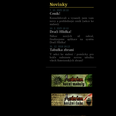
Novinky
7. 10. 2025 18:10
Ceník!
Konsolidovali a vysazeli jsem vam
novy a prehlednejsi ceník (sekce ke
stažení).
10. 3. 2025 18:10
Dračí Hlídka!
Nábor nových sil zabral,
finalizujeme aplikace na systém
Dračí Hlídka!
31. 12. 2018 18:13
Tabulka zbraní
V sekci ke stažení / pomůcky pro
hráče naleznete novou tabulku
všech Asterionských zbraní!