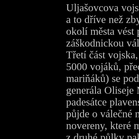
Uljašovcova vojs
a to dříve než zb
okolí města vést
záškodnickou vál
Třetí část vojska
5000 vojáků, př
mariňáků) se po
generála Oliseje 
padesátce plaven
půjde o válečné 
novereny, které 
z druhé půlky pak