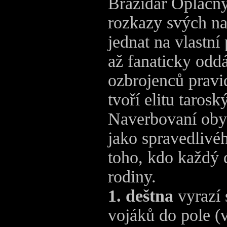
Bražidar Oplacný
rozkazy svých na
jednat na vlastní
až fanaticky oddá
ozbrojenců pravi
tvoří elitu tarosk
Naverbovaní obyv
jako spravedlivéh
toho, kdo každý d
rodiny.
1. deštna
vyrazí 
vojáků do pole (v