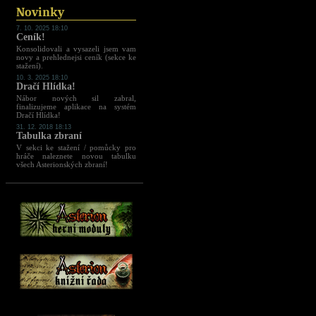
Novinky
7. 10. 2025 18:10
Ceník!
Konsolidovali a vysazeli jsem vam
novy a prehlednejsi ceník (sekce ke
stažení).
10. 3. 2025 18:10
Dračí Hlídka!
Nábor nových sil zabral,
finalizujeme aplikace na systém
Dračí Hlídka!
31. 12. 2018 18:13
Tabulka zbraní
V sekci ke stažení / pomůcky pro
hráče naleznete novou tabulku
všech Asterionských zbraní!