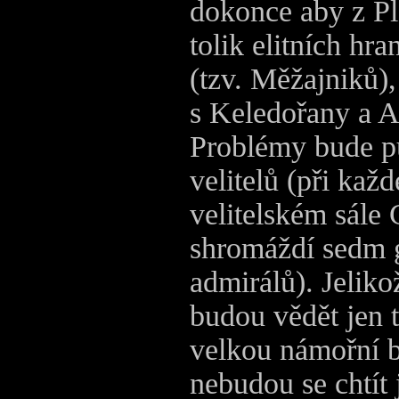
dokonce aby z Pl
tolik elitních hr
(tzv. Měžajniků)
s Keledořany a 
Problémy bude pů
velitelů (při kaž
velitelském sále
shromáždí sedm 
admirálů). Jeliko
budou vědět jen t
velkou námořní bi
nebudou se chtít 