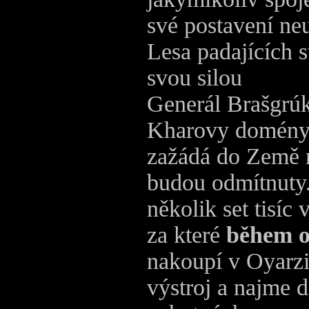
své postavení neu
Lesa padajících st
svou silou
Generál Brašgrúk,
Kharovy domény v
zažádá do Země n
budou odmítnuty.
několik set tisíc
za které
během o
nakoupí v Oyarzi
výstroj a najme 