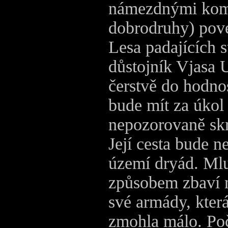
námezdnými koma
dobrodruhy) pove
Lesa padajících 
důstojník Vjasa 
čerstvě do hodnos
bude mít za úkol
nepozorovaně skr
Její cesta bude ne
území dryád. Mlu
způsobem zbaví n
své armády, kter
zmohla málo. Počí