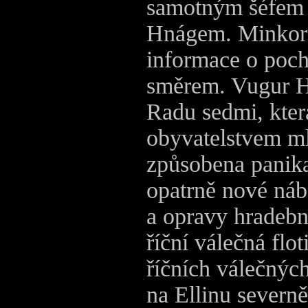
samotným šéfem 
Hnágem. Minkor t
informace o poch
směrem. Vugur H
Radu sedmi, kter
obyvatelstvem ml
způsobena panik
opatrně nové náb
a opravy hradeb
říční válečná flot
říčních válečných
na Ellinu severně