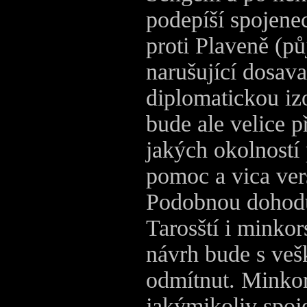
podepíší spojen
proti Plaveně (p
narušující dosav
diplomatickou iz
bude ale velice 
jakých okolností 
pomoc a vica ver
Podobnou dohodu
Tarosští i minko
návrh bude s veš
odmítnut. Minkor
jakýmikoliv spoj