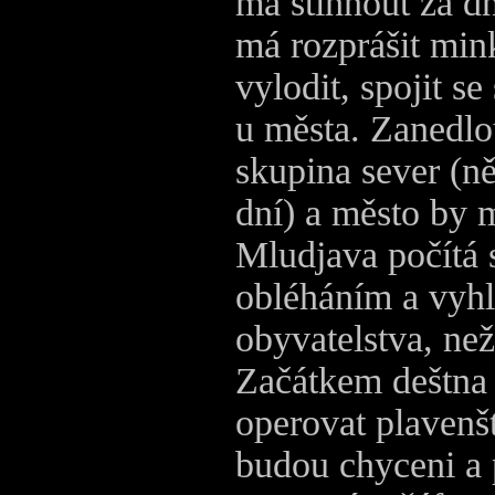
má stihnout za d
má rozprášit mink
vylodit, spojit s
u města. Zanedlo
skupina sever (
dní) a město by 
Mludjava počítá 
obléháním a vyh
obyvatelstva, ne
Začátkem deštna
operovat plavenš
budou chyceni a 