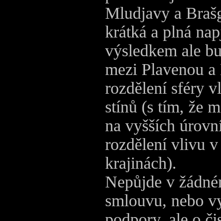
Mludjavy a Braš
krátká a plná nap
výsledkem ale b
mezi Plavenou a
rozdělení sféry v
stínů (s tím, že 
na vyšších úrovn
rozdělení vlivu v 
krajinách).
Nepůjde v žádné
smlouvu, nebo vy
podpory, ale o č