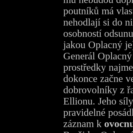
poutníků má vlas
nehodlají si do n
osobností odsunut
jakou Oplacný je
Generál Oplacný 
prostředky najm
dokonce začne v
dobrovolníky z ř
Ellionu. Jeho síl
pravidelné posád
záznam k
ovocnu