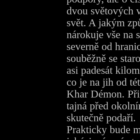
dvou světových ve
svět. A jakým zp
nárokuje vše na s
severně od hrani
souběžně se star
asi padesát kilom
co je na jih od té
Khar Démon. Přir
tajná před okolní
skutečně podaří.
Prakticky bude m