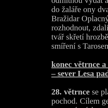
odmítnou vydat a
do žaláře ony dv
Bražidar Oplacn
rozhodnout, zdali
tvář skřetí hrozb
smíření s Tarose
konec větrnce a 
– sever Lesa pad
28. větrnce
se pl
pochod. Cílem g