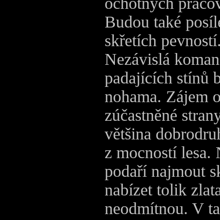
ochotných pracov
Budou také posíl
skřetích pevností
Nezávislá koman
padajících stínů
nohama. Zájem o
zúčastněné strany
většina dobrodru
z mocností lesa.
podaří najmout s
nabízet tolik zlat
neodmítnou. V t