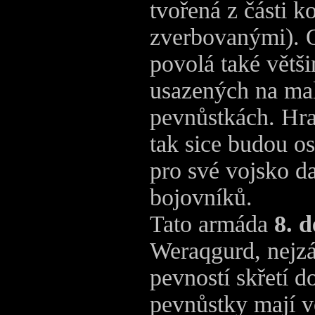
tvořená z části k
zverbovanými). 
povolá také větš
usazených na ma
pevnůstkách. Hr
tak sice budou os
pro své vojsko d
bojovníků.
Tato armáda
8. d
Weraqgurd, nejzá
pevností skřetí d
pevnůstky mají v