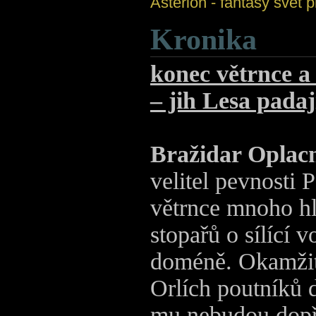
Asterion - fantasy svět
Kronika
konec větrnce a 
– jih Lesa padaj
Bražidar Oplac
velitel pevnosti 
větrnce mnoho hl
stopařů o sílící v
doméně. Okamžit
Orlích poutníků d
mu nebudou dopř