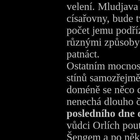
velení. Mludjava 
císařovny, bude 
počet jemu podří
různými způsoby 
patnáct.
Ostatním mocnos
stínů samozřejmě
doméně se něco d
nenechá dlouho č
posledního dne 
vůdci Orlích pou
Šengem a po něk