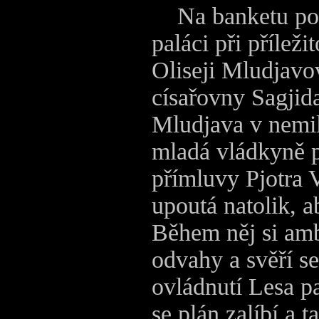
Na banketu poř
paláci při příleži
Oliseji Mludjavov
císařovny Sagjid
Mludjava v nemilo
mladá vládkyně p
přímluvy Pjotra V
upoutá natolik, 
Během něj si amb
odvahy a svěří se
ovládnutí Lesa pa
se plán zalíbí a 