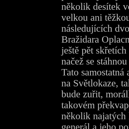
několik desítek 
velkou ani těžko
následujících dv
Bražidara Oplacn
ještě pět skřetíc
načež se stáhnou 
Tato samostatná 
na Světlokaze, t
bude zuřit, morá
takovém překvap
několik najatých
generál a jeho p