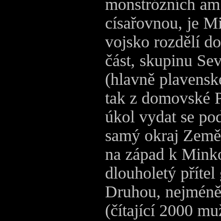
monstrózních am
císařovnou, je M
vojsko rozdělí do
část, skupinu Sev
(hlavně plavenské
tak z domovské P
úkol vydat se po
samý okraj Země 
na západ k Mink
dlouholetý přítel 
Druhou, nejméně 
(čítající 2000 m