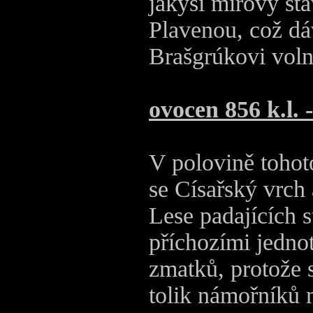
jakýsi mírový sta
Plavenou, což dá
Brašgrúkovi volně
ovocen 856 k.l. 
V polovině tohot
se Císařský vrch
Lese padajících s
příchozími jedn
zmatků, protože 
tolik námořníků 