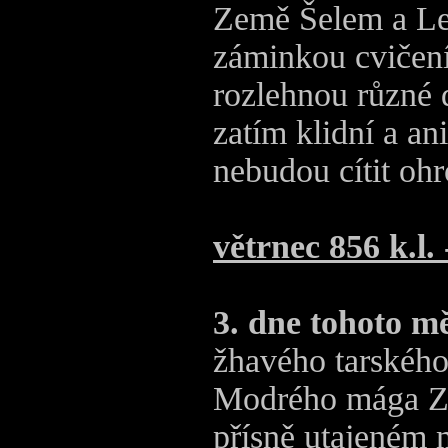
Země Šelem a Les
záminkou cvičení
rozlehnou různé 
zatím klidní a an
nebudou cítit ohr
větrnec 856 k.l.
3. dne tohoto mě
žhavého tarského 
Modrého mága Zv
přísně utajeném m