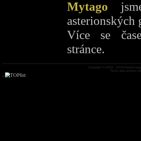
Mytago
jsme
asterionských
Více se čas
stránce.
Copyright © 2003 - 2010 Asterionrp
Tento web pohání zl
.