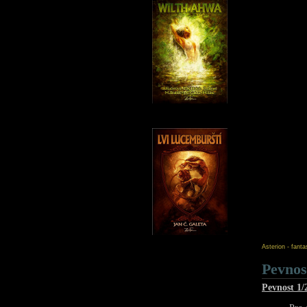
Asterion - fant
Pevnos
Pevnost 1/