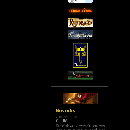
Novinky
7. 10. 2025 18:10
Ceník!
Konsolidovali a vysazeli jsem vam
novy a prehlednejsi ceník (sekce ke