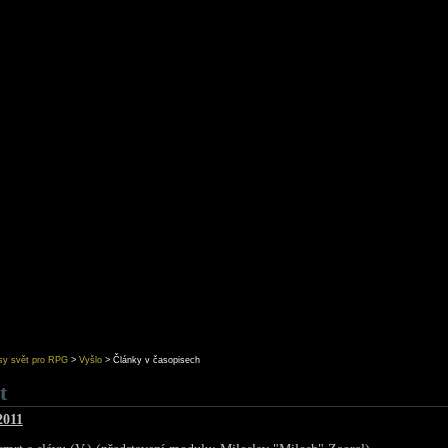
asy svět pro RPG
>
Vyšlo
>
Články v časopisech
t
2011