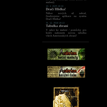
stažení).
10. 3. 2025 18:10
Dračí Hlídka!
Nábor nových sil zabral,
finalizujeme aplikace na systém
Dračí Hlídka!
31. 12. 2018 18:13
Tabulka zbraní
V sekci ke stažení / pomůcky pro
hráče naleznete novou tabulku
všech Asterionských zbraní!