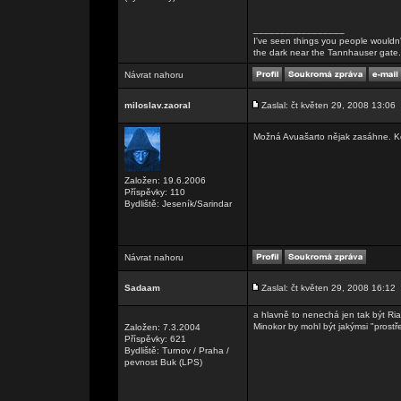
_________________
I've seen things you people wouldn't
the dark near the Tannhauser gate. Al
Návrat nahoru
miloslav.zaoral
Zaslal: čt květen 29, 2008 13:06
Možná Avuašarto nějak zasáhne. Kd
Založen: 19.6.2006
Příspěvky: 110
Bydliště: Jeseník/Sarindar
Návrat nahoru
Sadaam
Zaslal: čt květen 29, 2008 16:12
a hlavně to nenechá jen tak být Ri
Minokor by mohl být jakýmsi "prostře
Založen: 7.3.2004
Příspěvky: 621
Bydliště: Turnov / Praha /
pevnost Buk (LPS)