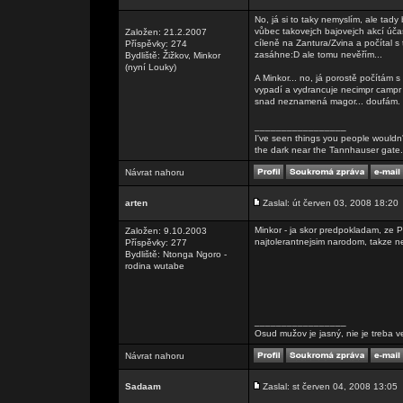
No, já si to taky nemyslím, ale tad
vůbec takovejch bajovejch akcí účas
Založen: 21.2.2007
cíleně na Zantura/Zvina a počítal 
Příspěvky: 274
zasáhne:D ale tomu nevěřím...
Bydliště: Žižkov, Minkor
(nyní Louky)
A Minkor... no, já porostě počítám 
vypadí a vydrancuje necimpr campr 
snad neznamená magor... doufám.
_________________
I've seen things you people wouldn't
the dark near the Tannhauser gate. Al
Návrat nahoru
arten
Zaslal: út červen 03, 2008 18:20
Minkor - ja skor predpokladam, ze 
Založen: 9.10.2003
najtolerantnejsim narodom, takze nel
Příspěvky: 277
Bydliště: Ntonga Ngoro -
rodina wutabe
_________________
Osud mužov je jasný, nie je treba v
Návrat nahoru
Sadaam
Zaslal: st červen 04, 2008 13:05