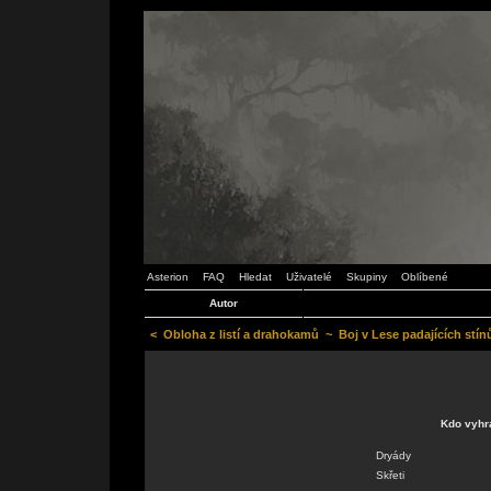
Asterion
FAQ
Hledat
Uživatelé
Skupiny
Oblíbené
Autor
<
Obloha z listí a drahokamů
~
Boj v Lese padajících stín
Kdo vyhra
Dryády
Skřeti