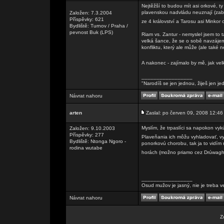
Nejtěžší to budou mít asi orkové, 
plavenskou nadvládu neuznají (zabari
Založen: 7.3.2004
Příspěvky: 621
ze 4 království a Tarosu asi Minkor 
Bydliště: Turnov / Praha /
pevnost Buk (LPS)
Riam vs. Zantur - nemyslel jsem to 
velká šance, že se o sobě navzájem 
konfliktu, který ale může (ale také 
A nakonec - zajímalo by mě, jak ve
_________________
"Narodíš se jen jednou, žiješ jen je
Návrat nahoru
arten
Zaslal: po červen 09, 2008 12:46
Myslím, že trpaslíci sa napokon vyk
Založen: 9.10.2003
Příspěvky: 277
Plaveňania ich môžu vyhladovať, vys
Bydliště: Ntonga Ngoro -
ponorkovú chorobu, tak ja to vidím 
rodina wutabe
horách (možno priamo cez Drúwag
_________________
Osud mužov je jasný, nie je treba v
Návrat nahoru
Z