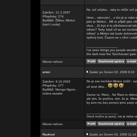
No, toť otázka... taky to může vzít 
Založen: 21.2.2007
Příspěvky: 274
Hmm... rabování... s tím já to mám 
Bydliště: Žižkov, Minkor
jako je Minkor... Mě to přijdě jako
(nyní Louky)
vkus... Já bys si to představoval t
městu? Tedy, když už se asi neubrá
města" a Minkor tak bude dobrovoln
opěrný bod. Časem se v něm i usídlí
_________________
I've seen things you people wouldn't
the dark near the Tannhauser gate. Al
Návrat nahoru
arten
Zaslal: po červen 02, 2008 8:10
No ja zas nechám Minkor zničiť - vyz
Založen: 9.10.2003
Příspěvky: 277
už dosť dlho...
Bydliště: Ntonga Ngoro -
rodina wutabe
Zantur vs. Riam... No Riam to risko
ale tým, že prežíva, tým, že je. Mi
by som mu bez pomoci jeho party v
_________________
Osud mužov je jasný, nie je treba v
Návrat nahoru
Rauksul
Zaslal: po červen 02, 2008 11:14