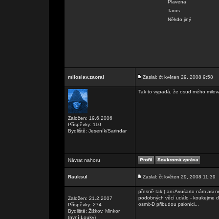
Plavena
Taros
Někdo jiný
miloslav.zaoral
Zaslal: čt květen 29, 2008 9:58
Tak to vypadá, že osud mého milova
Založen: 19.6.2006
Příspěvky: 110
Bydliště: Jeseník/Sarindar
Návrat nahoru
Rauksul
Zaslal: čt květen 29, 2008 11:39
přesně tak:( ani Avušarto nám asi n
podobných věcí událo - koukejme do
Založen: 21.2.2007
osmi:-D přibudou psionici...
Příspěvky: 274
Bydliště: Žižkov, Minkor
(nyní Louky)