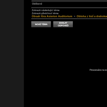
Oblíbené
Zobrazit následující téma
Zobrazit předchozí téma
Obsah fóra Asterion Auditorium
~
Obloha z listí a drahok
Provozováno na scr