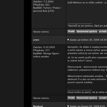
Založen: 7.3.2004
kvůli Minkoru se to může změnit - 
Příspěvky: 621
Bydliště: Turnov / Praha /
pevnost Buk (LPS)
_________________
"Narodíš se jen jednou, žiješ jen je
Návrat nahoru
arten
Zaslal: pá květen 30, 2008 18:29
Nemyslím, že dôjde k nejakej konfro
Založen: 9.10.2003
si tiché miesto a znova začne spria
Příspěvky: 277
prípadný súboj by asi vyhral, ale n
Bydliště: Ntonga Ngoro -
rodina wutabe
síl, čo by mohli využiť jeho nepriatel
tu máme koho? Liena...
Drancovanie - drancovanie samozre
obliehaní, prípadnom ťažkom boji. M
Mimochodom minkorská armáda... N
sledovať či a ako sa rada dohodne n
povrch rasové rozdiely...
_________________
Osud mužov je jasný, nie je treba v
Návrat nahoru
Rauksul
Zaslal: po červen 02, 2008 8:01