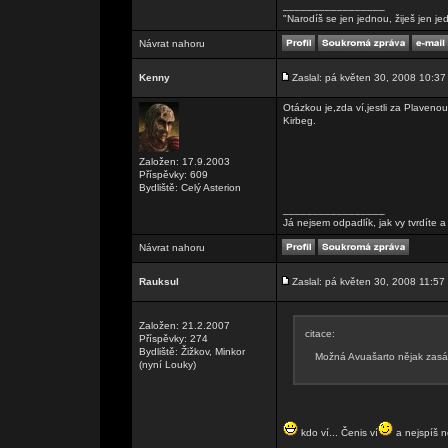
_________________
"Narodíš se jen jednou, žiješ jen je
Návrat nahoru
Kenny
Zaslal: pá květen 30, 2008 10:37
Otázkou je,zda ví,jestli za Plaven
Kirbeg.
Založen: 17.9.2003
Příspěvky: 609
Bydliště: Celý Asterion
_________________
Já nejsem odpadlík, jak vy tvrdíte
Návrat nahoru
Rauksul
Zaslal: pá květen 30, 2008 11:57
Založen: 21.2.2007
citace:
Příspěvky: 274
Bydliště: Žižkov, Minkor
Možná Avuašarto nějak zasáh
(nyní Louky)
kdo ví... Čenis ví
a nejspíš n