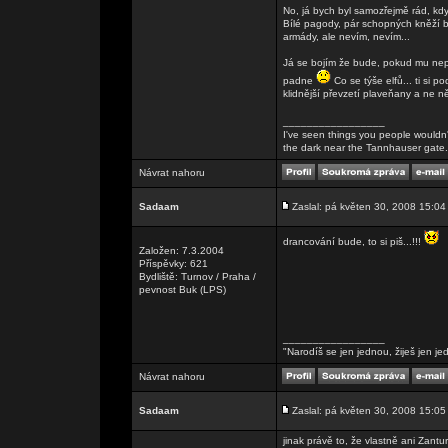
No, já bych byl samozřejmě rád, k
Bílé pagody, pár schopných kněží b
armády, ale nevím, nevím...
Já se bojím že bude, pokud mu nep
padne
Co se týše elfů... ti si p
klidnější převzetí plaveňany a ne n
_________________
I've seen things you people wouldn't
the dark near the Tannhauser gate. Al
Návrat nahoru
Sadaam
Zaslal: pá květen 30, 2008 15:04
drancování bude, to si piš...!!!
Založen: 7.3.2004
Příspěvky: 621
Bydliště: Turnov / Praha /
pevnost Buk (LPS)
_________________
"Narodíš se jen jednou, žiješ jen je
Návrat nahoru
Sadaam
Zaslal: pá květen 30, 2008 15:05
jinak právě to, že vlastně ani Zant