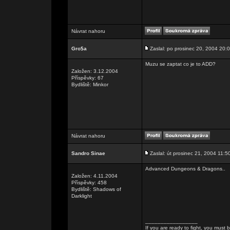
Návrat nahoru
Gro$a
Zaslal: po prosinec 20, 2004 20:
Muzu se zaptat co je to ADD?
Založen: 3.12.2004
Příspěvky: 67
Bydliště: Minkor
Návrat nahoru
Sandro Sinae
Zaslal: út prosinec 21, 2004 11:5
Advanced Dungeons & Dragons..
Založen: 4.11.2004
Příspěvky: 458
Bydliště: Shadows of
Darklight
_________________
If you are ready to fight, you must be