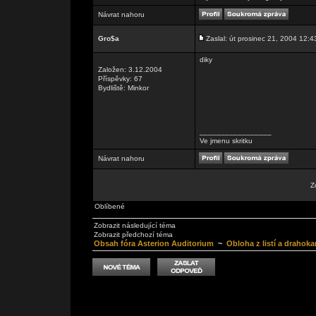
Návrat nahoru
Gro$a
Zaslal: út prosinec 21, 2004 12:4
diky
Založen: 3.12.2004
Příspěvky: 67
Bydliště: Minkor
_________________
Ve jmenu skritku
Návrat nahoru
Z
Oblíbené
Zobrazit následující téma
Zobrazit předchozí téma
Obsah fóra Asterion Auditorium
~
Obloha z listí a drahok