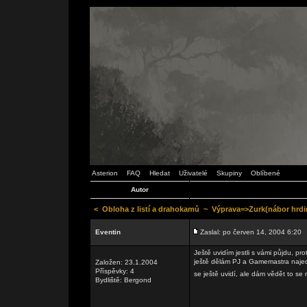
Asterion
FAQ
Hledat
Uživatelé
Skupiny
Oblíbené
Autor
<
Obloha z listí a drahokamů
~
Výprava=>Zurk(nábor hrdi
Eventin
Zaslal: po červen 14, 2004 6:20
Ještě uvidím jestli s vámi půjdu, pr
ještě dělám PJ a Gamemastra najed
Založen: 23.1.2004
Příspěvky: 4
se ještě uvidí, ale dám vědět to se
Bydliště: Bergond