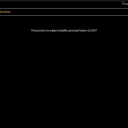
Časy
itorium
Provozováno na scriptech
phpBB
, provozuje
Asterion
(C) 2007