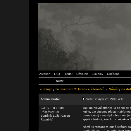
Asterion
FAQ
Hledat
Uživatelé
Skupiny
Oblíbené
Autor
<
Krajiny za obzorem 2: Hranice šílenství
~
Náměty na dob
Administrator
Zaslal: čt říjen 25, 2018 4:18
Tak, na hlavní stránce (a na fb) se
Založen: 8.9.2003
knihu, ale chceme přesto nabídno
Příspěvky: 20
generickým) a mezi plnohodnotným d
Bydliště: Luže [Czech
spjatí s historií, kroniko, či nějakou 
Republic]
Námět s rozsahem jedné stránky sa
popis výbavy, ...), od toho jsou k