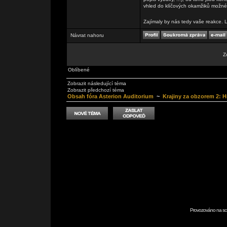
vhled do klíčových okamžiků možné
Zajímaly by nás tedy vaše reakce. L
Návrat nahoru
Z
Oblíbené
Zobrazit následující téma
Zobrazit předchozí téma
Obsah fóra Asterion Auditorium
~
Krajiny za obzorem 2: Hr
Provozováno na scr