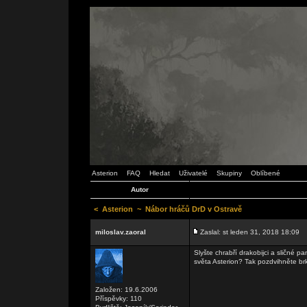
Asterion
FAQ
Hledat
Uživatelé
Skupiny
Oblíbené
Autor
<
Asterion
~
Nábor hráčů DrD v Ostravě
miloslav.zaoral
Zaslal: st leden 31, 2018 18:09
Slyšte chrabří drakobijci a sličné
světa Asterion? Tak pozdvihněte br
Založen: 19.6.2006
Příspěvky: 110