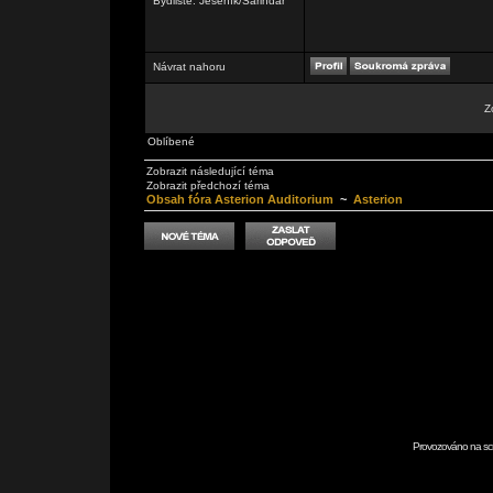
Bydliště: Jeseník/Sarindar
Návrat nahoru
Z
Oblíbené
Zobrazit následující téma
Zobrazit předchozí téma
Obsah fóra Asterion Auditorium
~
Asterion
Provozováno na scr