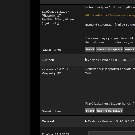
Neberte to špatně, ale mě to připom
Založen: 21.2.2007
http://drakkar.sk/11/wtf-momenty-v-r
Příspěvky: 274
Bydliště: Žižkov, Minkor
(nyní Louky)
nicméně na tom zahrát něco po dos
_________________
I've seen things you people wouldn't
the dark near the Tannhauser gate. Al
Návrat nahoru
Zurkhen
Zaslal: út listopad 08, 2016 22:27
Hodlám použím spoustu dobrodružstv
Založen: 24.4.2008
vyšli.
Příspěvky: 92
_________________
Pravá láska nemá šťastný konec. Pr
Návrat nahoru
Rauksul
Zaslal: ne listopad 13, 2016 0:17
Založen: 21.2.2007