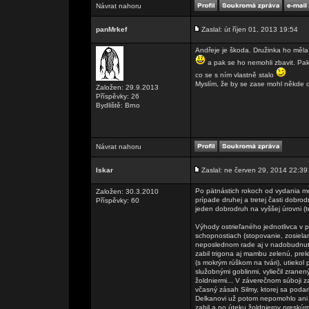
Návrat nahoru
panMrkef
Zaslal: út říjen 01, 2013 19:54
Andřeje je škoda. Družinka ho měla 
a pak se ho nemohli zbavit. Pak 
co se s ním vlastně stalo
Myslím, že by se zase mohl někde o
Založen: 29.9.2013
Příspěvky: 26
Bydliště: Brno
Návrat nahoru
Iskar
Zaslal: ne červen 29, 2014 22:39
Po pätnástich rokoch od vydania mo
Založen: 30.3.2010
prípade druhej a tretej časti dobro
Příspěvky: 60
jeden dobrodruh na vyššej úrovni (t
Výhody ostrieľaného jednotlivca v 
schopnostiach (stopovanie, zosielani
neposlednom rade aj v nadobudnutýc
zabil trigona aj mambu zelenú, pre
(s mokrým rúškom na tvári), utiekol
služobnými goblinmi, vyliečil zrane
žoldniermi... V záverečnom súboji z
včasný zásah Silmy, ktorej sa podari
Delkanovi už potom nepomohlo ani
zabil a po úteku žoldnierov preskúma