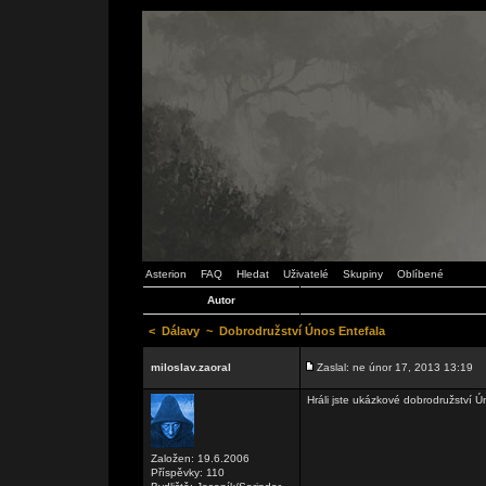
Asterion
FAQ
Hledat
Uživatelé
Skupiny
Oblíbené
Autor
<
Dálavy
~
Dobrodružství Únos Entefala
miloslav.zaoral
Zaslal: ne únor 17, 2013 13:19
Hráli jste ukázkové dobrodružství Ú
Založen: 19.6.2006
Příspěvky: 110