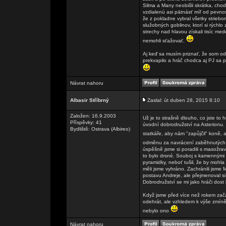
Silma a Many neobišli skrátka, chod
vzdialenú asi pätnásť míľ od pevnos
že z pokladne vybral všetky striebor
služobných goblinov, ktorí si rýchlo
strechy nad hlavou získali tisíc med
nemohli sťažovať.
Aj keď sa musím priznať, že som od
prekvapilo a hráč chodca aj PJ sa 
Návrat nahoru
Albasir Stříbrný
Zaslal: út duben 28, 2015 8:10
Založen: 16.9.2003
Už je to strašně dlouho, co jste to 
Příspěvky: 41
úvodní dobrodružství na Asterionu
Bydliště: Ostrava (Albireo)
statkáře, aby nám "zapůjčil" koně,
odměnu za navrácení zaběhnutých
úspěšně jsme si poradili s masožr
to bylo drsné. Souboj s kamennými r
pyramidky, neboť tušil, že by mohla
měli jsme vyhráno. Zachránili jsme M
postavu Andreje, ale přejmenoval s
Dobrodružství se mi jako hráči dost l
Když jsme před více než rokem zača
odehrát, ale vzhledem k výše zmíněn
nebylo ono
Návrat nahoru