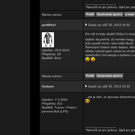
_________________
"Narodíš se jen jednou, žiješ jen je
Návrat nahoru
panMrkef
Zaslal: po září 30, 2013 16:32
Pro mě to bylo ideální řešení k tomu
stylem: kouzelník: už nemám magy, 
Kdo pozdě chodí, sám sobě škodí. N
Železných Dolech stalo dejavu, dávaj
Založen: 29.9.2013
někdo vyfoukl jejich nárok na chvíle 
Příspěvky: 26
statečného Um´wanga a bystrou Lun-
Bydliště: Brno
Návrat nahoru
Sadaam
Zaslal: po září 30, 2013 23:32
...tak je fakt, ze spousta dobrodru
Založen: 7.3.2004
Příspěvky: 621
Bydliště: Turnov / Praha /
pevnost Buk (LPS)
_________________
"Narodíš se jen jednou, žiješ jen je