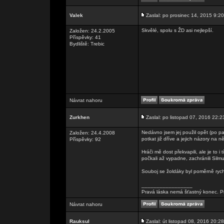
Valek
Zaslal: po prosinec 14, 2015 9:20
Skvělé, spolu s ŽD asi nejlepší.
Založen: 24.2.2005
Příspěvky: 41
Bydliště: Trebic
Návrat nahoru
Zurkhen
Zaslal: po listopad 07, 2016 22:2
Nedávno jsem jej použil opět (po pat
Založen: 24.4.2008
potkat již dříve a jejich názory na n
Příspěvky: 92
Hráči mě dost překvapili, ale je to 
počkali až vypadne, zachránili Silm
Souboj se žoldáky byl poměrně rychl
_________________
Pravá láska nemá šťastný konec. Pr
Návrat nahoru
Rauksul
Zaslal: út listopad 08, 2016 20:28