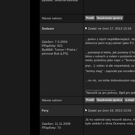
Bydliště: Jeseník/Sarindar
Návrat nahoru
Sadaam
Zaslal: ne únor 17, 2013 15:34
...jedno z mych nejoblibenejsich, mo
Založen: 7.3.2004
dokonce jsem si jej zahral i jako PJ,
Příspěvky: 621
Bydliště: Turnov / Praha /
...pamatuji si treba, jak postavy (i 
pevnost Buk (LPS)
bitva v ruinach a zvlast v podzemi ne
motiv, podobny jako napr. v "Temnyc
pryc...); vubec si ale nepamatuji, 
"temny mag" - zaporak par excelle
...no nic, na tohle dobrodruzstvi v
_________________
"Narodíš se jen jednou, žiješ jen je
Návrat nahoru
Fery
Zaslal: po únor 18, 2013 13:04
Já ho odehrál taky hrozně dávno. Al
bylo setkání s těma Dcerama vody. A
Založen: 11.11.2009
Příspěvky: 73