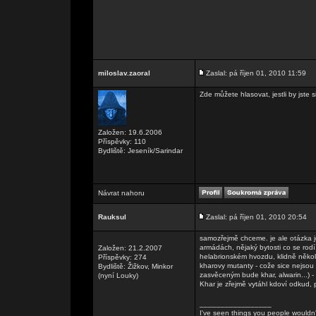
miloslav.zaoral
Zaslal: pá říjen 01, 2010 11:59
Zde můžete hlasovat, jestli by jste s
Založen: 19.6.2006
Příspěvky: 110
Bydliště: Jeseník/Sarindar
Návrat nahoru
Rauksul
Zaslal: pá říjen 01, 2010 20:54
samozřejmě chceme. je ale otázka jes
armádách, nějaký bytosti co se rod
Založen: 21.2.2007
helabrionském hvozdu, klidně někol
Příspěvky: 274
kharovy mutanty - cože sice nejsou
Bydliště: Žižkov, Minkor
zasvěceným bude khar, alwarin...) 
(nyní Louky)
Khar je zřejmě vytáhl kdoví odkud, p
_________________
I've seen things you people wouldn't