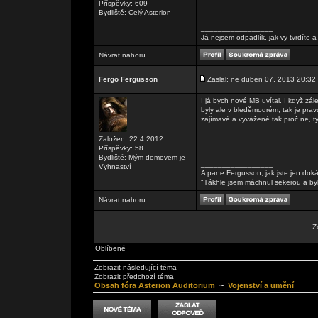
Příspěvky: 609
Bydliště: Celý Asterion
_________________
Já nejsem odpadlík, jak vy tvrdíte
Návrat nahoru
Fergo Fergusson
Zaslal: ne duben 07, 2013 20:32
I já bych nové MB uvítal. I když zál
byly ale v bleděmodrém, tak je pra
zajímavé a vyvážené tak proč ne, t
Založen: 22.4.2012
Příspěvky: 58
Bydliště: Mým domovem je
_________________
Vyhnaství
A pane Fergusson, jak jste jen doká
"Tákhle jsem máchnul sekerou a by
Návrat nahoru
Z
Oblíbené
Zobrazit následující téma
Zobrazit předchozí téma
Obsah fóra Asterion Auditorium
~
Vojenství a umění