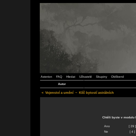
Asterion
FAQ
Hledat
Uživatelé
Skupiny
Oblíbené
Autor
<
Vojenství a umění
~
Klíč bytostí astrálních
Chtěli byste v modulu 
Ano
[ 29
Ne
[ 4 