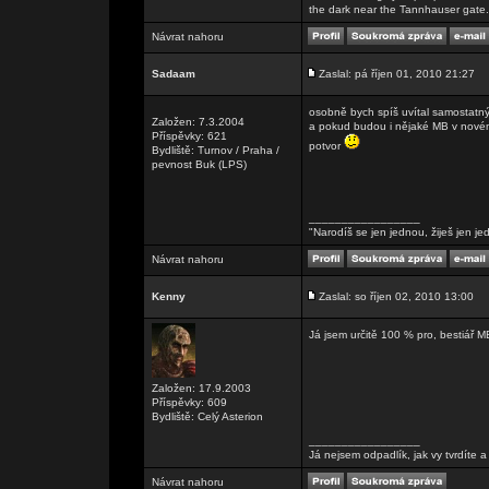
the dark near the Tannhauser gate. Al
Návrat nahoru
Sadaam
Zaslal: pá říjen 01, 2010 21:27
osobně bych spíš uvítal samostatn
Založen: 7.3.2004
a pokud budou i nějaké MB v novém 
Příspěvky: 621
potvor
Bydliště: Turnov / Praha /
pevnost Buk (LPS)
_________________
"Narodíš se jen jednou, žiješ jen je
Návrat nahoru
Kenny
Zaslal: so říjen 02, 2010 13:00
Já jsem určitě 100 % pro, bestiář M
Založen: 17.9.2003
Příspěvky: 609
Bydliště: Celý Asterion
_________________
Já nejsem odpadlík, jak vy tvrdíte
Návrat nahoru