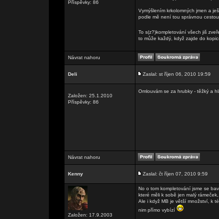
Příspěvky: 86
Vymýšlením krkolomných jmen a ješt
podle mě není tou správnou cestou
To s(z?)kompletování všech jiš zveře
to může každý, když zajde do kopice
Návrat nahoru
Deli
Zaslal: st říjen 06, 2010 19:59
Omlouvám se za hrubky - těžký a h
Založen: 25.1.2010
Příspěvky: 86
Návrat nahoru
Kenny
Zaslal: čt říjen 07, 2010 9:59
No o tom kompletování jsme se bavili
které měli k sobě jen malý rámeček,
Ale i když MB je větší množství, k t
nim přímo vybízí
Založen: 17.9.2003