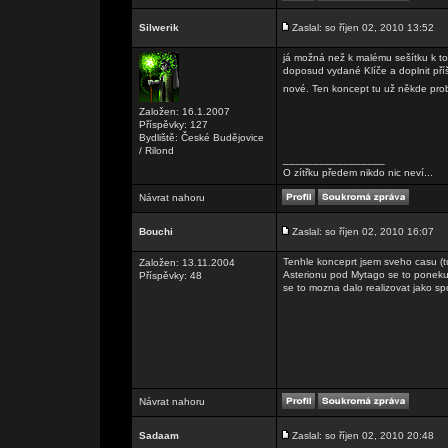
Silwerik
Zaslal: so říjen 02, 2010 13:52
já možná než k malému sešítku k to
doposud vydané Klíče a doplnit příš
nové. Ten koncept tu už někde pro
Založen: 16.1.2007
Příspěvky: 127
Bydliště: České Budějovice
/ Rilond
_________________
O zítřku předem nikdo nic neví...
Návrat nahoru
Bouchi
Zaslal: so říjen 02, 2010 16:07
Tenhle konceprt jsem sveho casu (
Založen: 13.11.2004
Asterionu pod Mytago se to ponekud
Příspěvky: 48
se to mozna dalo realizovat jako s
Návrat nahoru
Sadaam
Zaslal: so říjen 02, 2010 20:48