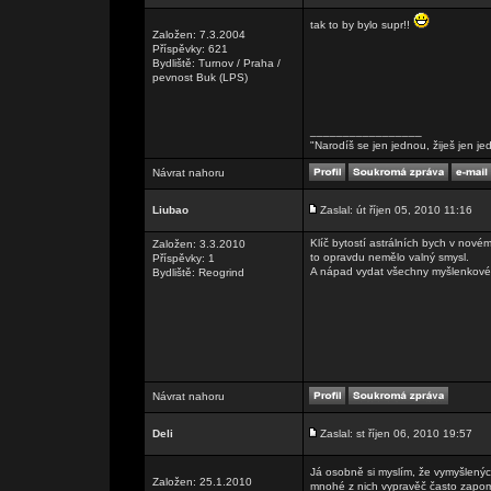
tak to by bylo supr!!
Založen: 7.3.2004
Příspěvky: 621
Bydliště: Turnov / Praha /
pevnost Buk (LPS)
_________________
"Narodíš se jen jednou, žiješ jen je
Návrat nahoru
Liubao
Zaslal: út říjen 05, 2010 11:16
Klíč bytostí astrálních bych v novém
Založen: 3.3.2010
to opravdu nemělo valný smysl.
Příspěvky: 1
A nápad vydat všechny myšlenkové 
Bydliště: Reogrind
Návrat nahoru
Deli
Zaslal: st říjen 06, 2010 19:57
Já osobně si myslím, že vymyšlený
Založen: 25.1.2010
mnohé z nich vypravěč často zapomen