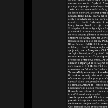
ze strachu opět zásobovat a podporo
nedosáhnou větších úspěchů. Bruzg
pod Agunághovým vedením (asi 300 vo
Takřka na smrt vyhladovělé osádky t
zrušením obléhání, ale proti Bruzgu
armáda dorazí až 20. travna. Něco 
cesty z dobytých území do Rilondu,
nedobytých hradů. Sídlem těchto voj
hrady, šlo mu hlavně o to, být co nej
V dobytém městě se Agunágh a Bru
podmanění posledních zbytků Západn
které se od jeho příjezdu do Rilond
následně k souboji, který ale ukončí
Rilondu rozdělí na dva tábory. Pod
Rilond (včetně DVOU SET hevrenů a 
obléhaných hradů. Za Agunágha se
spojit svůj osud s Bruzgulem. Obě č
ze Čtyř království, orků a goblinů. T
Rilondu. Bruzgul zatlačí Agunághov
přejdou na Bruzgulovu stranu. Agu
ustoupit a stáhnout se ke Dvěma b
nyní čítající ČTYŘI TISÍCE PĚT SE
nezávislým na Zylovi a Dračím králov
Teprve někdy koncem prvního alden
Rozhodnou se tedy vrátit se do Kwes
Příchod Bruzgulových posil je značn
kampaň až na jaro, protože někdy 
se cesta z Kwesaru po Trpasličí siln
bojeschopnost, a navíc možnost záso
Bruzgula jsou síly skřetů a spoje
trpasličí králové ani pomyslet.
Jakmile zpráva o pádu Rilondu dora
proroků, hlásajících konec světa, 
sobě mnoho nových oveček. Urozen
Část šlechticů bude chtít k Rilond