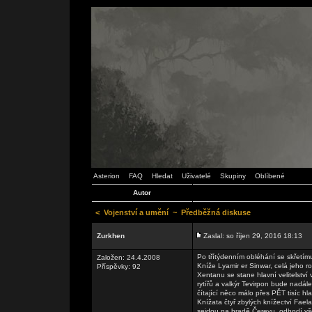
Asterion
FAQ
Hledat
Uživatelé
Skupiny
Oblíbené
Autor
<
Vojenství a umění
~
Předběžná diskuse
Zurkhen
Zaslal: so říjen 29, 2016 18:13
Po třítýdenním obléhání se skřetím
Založen: 24.4.2008
Kníže Lyamir er Sinwar, celá jeho 
Příspěvky: 92
Xentanu se stane hlavní velitelství
rytířů a valkýr Tevirpon bude nadál
čítající něco málo přes PĚT tisíc h
Knížata čtyř zbylých knížectví Fae
sejdou na hradě Čerevu, odhodí vš