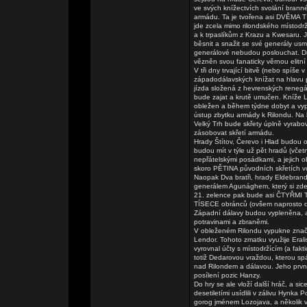
ve svých knížectvích svolání brann
armádu. Ta je tvořena asi DVĚMA TIS
jde zcela mimo rilondského místodrž
a k trpaslíkům z Krazu a Kwesaru. 
běsnit a snažit se své generály usmě
generálové nebudou poslouchat. Dr
vězněn svou fanaticky věrnou elitní
V tři dny trvající bitvě (nebo spíše 
západodálavských knížat na hlavu po
jízda složená z hevrenských renegá
bude zajat a krutě umučen. Kníže L
obležen a během týdne dobyt a vypá
ústup zbytku armády k Rilondu. Na
Velký Trh bude skřety úplně vyrabo
zásobovat skřetí armádu.
Hrady Štítov, Čerevo i Hlad budou o
budou mít v týle už pět hradů (vče
nepřátelskými posádkami, a jejich 
skoro PĚTINA původních skřetích vo
Naopak Dva bratři, hrady Eldebrand
generálem Agunághem, který si zde z
21. zelence pak bude asi ČTYŘMI TI
TÍSECE obránců (ovšem naprosto de
Západní dálavy budou vypleněna, al
potravinami a zbraněmi.
V obleženém Rilondu vypukne značn
Lendor. Tohoto zmatku využije Eral
vyrovnal účty s místodržícím (a fa
totiž Dedarovou vraždou, kterou sp
nad Rilondem a dálavou. Jeho prvn
posílení pozic Hanzy.
Do hry se ale vloží další hráč, a si
desetiletími usídlili v zálivu Hynk
gorog jménem Lozojava, a několik 