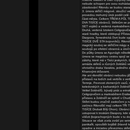
nebude schopen pro svou rozhádan
zásobování Rilondu se budou starat 
3. úmora skřítčí mágové, sloužící v
provedou mohutný útok podél celé 
části města. Celkem TŘEM A PŮL T
DVA TISÍCE obránců. Skřetům se pod
SET vojáků a vedená markrabětem E
Druhá, vedená Iztokem Celigojovič
staré hradby, které obklopují Přísta
Diaspora, řemeslnická čtvrt bude v
TISÍCE DVĚ STA bojovníků). Rilondš
magický souboj se skřítčími mágy a 
soubojů po efektní obranná a útoč
Do půlky úmora se Agunágh několik
úmora se magickou cestou spojí se 
zálohy, které má v Tisíci jeskyníc
armáda skřetů a různých žoldáků ve
ohnivého draka Varakira, jediného z
Kharovými državami.
Ale ani rilondští obránci nebudou ji
přístavů na lodích své verbíře s ver
Temnje, Pevnosti zlomených vazů, 
keledorských a barbarských žoldnéř
Velitel žoldnéřů, bývalý pirát a er
Celigojovičem a markrabětem Eralis
přístavu a žoldnéři se vylodí v Chud
Skřeti budou značně zaskočeni a na
zatímco Rilondští mají celkem TŘI
TISÍCE Drubalt Bílý Ohon). Obránci 
ustupovat k troskám Diaspory, kde 
vítězit (bojeschopných bude v tu
Situace se však zcela zvrátí po set
panikařit, opouštět bojiště (hlavně k
opadne a iniciativu převezmou skřeti