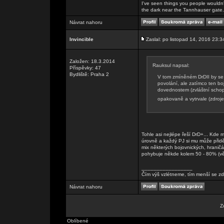
I've seen things you people wouldn't
the dark near the Tannhauser gate. Al
Návrat nahoru
Invincible
Zaslal: po listopad 14, 2016 23:3
Založen: 18.3.2014
Rauksul napsal:
Příspěvky: 47
Bydliště: Praha 2
V tom zmíněném DrDII by se t
povolání, ale zatímco ten boj
dovednostem (zvláštní schop
opakovaně a vytrvale (zdroj
Tohle asi nejlépe řeší DrD+... Kde m
úrovně a každý PJ si mu může přidě
mix některých bojovnických, hraničá
pohybuje někde kolem 50 - 80% (vět
_________________
Čím výš vzlétneme, tím menší se zd
Návrat nahoru
Z
Oblíbené