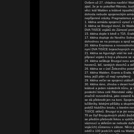
Ovšem už 27. chladna navštíví Wald
zjistí, že je to pokořitel Rilondu,
věci: král Walden a králové trpasl
dohoda nebude spojeneckým armádám 
nepříjemné otázky. Pragmatismus a
1. klidna armáda spojenců vyrazí z
3. klidna se Bruzgul dozví, že Wal
DVA TISÍCE vojáků do Zámostí proti 
15. klidna dojde k bitvě o Tůň, Er
17. klidna dopluje do Nového Solno
dohodnou se na postupu a spojí se 
20. klidna Eranisova a novosolnohr
nyní DVA TISÍCE bojeschopných vo
21. klidna se Agunágh vrátí ke své
připraví vojsko k boji a přesune se
25. klidna sešikuje Bruzgul svou a
hevrenů, lidí, tarských divochů a sk
26. klidna se v ústí Železného poto
27. klidna Walden, Eranis a Eralis
bitvy, jejíž plán už mají vymyšlený.
29. klidna večer se spojenci utáboř
30. klidna ráno, zhruba v deset hod
králové a jeden následník trůnu, je
poslední bitva celé Rilondské války
značně rozvodněná, jako ostatně kaž
se dá přebrodit jen na koni. Spojen
lučištníky, lidskými pěšáky a skup
poblíž hlubšího brodu, o kterém ne
TISÍCE skřetů. Bruzgul si je jist s
Tři ze čtyř Bruzgulových pluků (kaž
se předtím přebrodit řekou a vydrž
váznoucí a skřetům se nebude dařit 
vojácích) zůstanou v záloze. Něco p
oddíl o 100 jezdcích vydá na Walde