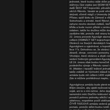
jednotek, které budou stále držet po
stáhnou část vojska (asi SEDM SET 
další ŠEST SET bojovníků, převážně 
ulicích Rilondu. Varakir se poté vr
skrývali, včetně mágů z Univerzity 
Přístav, spálí lávku do Zámostí a vše
Solnohradu a erinské, které Rilond 
zahyne mnoho desítek civilistů, kt
křídla a bude nucen přistát v centru
oslaben, takže ho družina může dor
zavládne klid, protože obě strany b
22. úmora provede Agunágh slavnos
celkem OSMNÁCT SET bojeschopných
Obránců na Starých rilondských hr
Agunághem a vyjednávat, a kupodiv
řece Y´b. Dohodnou se, že obránci m
zbraně, zbroje, cennosti i potravin
Vlnobijce, které obránce a zbylé ci
vedení hrdinným generálem Agunág
Už 24. úmora však budou konečně v
posledního vývoje v Rilondu vyrazí 
III. (Walden i trpasličí králové jed
takže zvláště ve Východní dálavě b
armáda bude mít celkem 1400 voj
Zde si můžete prohlédnout mapku, k
Agunághova armáda bude plenit tro
Bílým útesům, aby zjistili možnosti 
vojsk, ani to s ním nehne. Jeho dep
samotném srdci Dračího království 
poradců pohnou jednotky střežící s
oblehnou, respektive posílí obléhate
ČTYŘ TISÍCOVÁ armáda vedená gene
pomalu, protože skřeti budou tvrdě