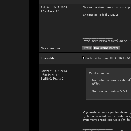
Na druhou stranu nevidím důvod pro
Založen: 24.4.2008
Příspěvky: 92
Snadno se to řeší v DrD 2.
_________________
Pravá láska nemá šťastný konec. Pr
Návrat nahoru
Invincible
Zaslal: čt listopad 10, 2016 15:59
Založen: 18.3.2014
Zurkhen napsal:
Příspěvky: 47
Bydliště: Praha 2
Na druhou stranu nevidím dů
oříšek.
Snadno se to řeší v DrD 2.
Voják-veterán může pochopitelně být
systému promítat tím, že bude na vy
systémem) prostě operuje s tím, že 
_________________