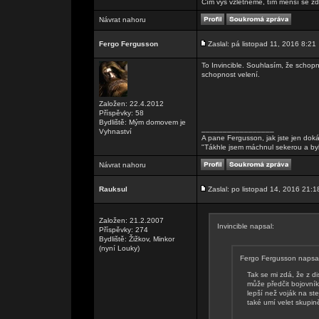
Čím výš vzlétneme, tím menší se zd
Návrat nahoru
Fergo Fergusson
Zaslal: pá listopad 11, 2016 8:21
To Invincible. Souhlasím, že schopn
schopnost velení.
Založen: 22.4.2012
Příspěvky: 58
Bydliště: Mým domovem je
_________________
Vyhnaství
A pane Fergusson, jak jste jen doká
"Tákhle jsem máchnul sekerou a by
Návrat nahoru
Rauksul
Zaslal: po listopad 14, 2016 21:1
Založen: 21.2.2007
Invincible napsal:
Příspěvky: 274
Bydliště: Žižkov, Minkor
(nyní Louky)
Fergo Fergusson napsal
Tak se mi zdá, že z d
může předčit bojovník
lepší než voják na st
také umí velet skupině