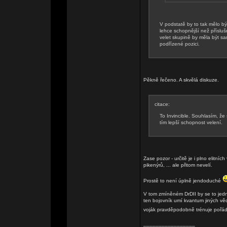
V podstatě by to tak mělo být
lehce schopnější než přísl
velet skupině by měla být sa
podřízené pozici.
Pěkně řečeno. A skvělá diskuze.
citace:
To Invincible. Souhlasím, že
tím lepší schopnost velení.
Zase pozor - určitě je i plno elitních
pikenýrů, ... ale přitom nevelí.
Prostě to není úplně jendoduché
V tom zmíněném DrDII by se to jedno
ten bojovník umí kvantum jiných věcí
voják pravděpodobně trénuje pořád 
_________________