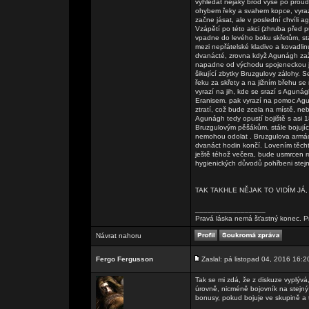
vyhledat nějaký brod výše po proudu,
ohybem řeky a svahem kopce, vyraz
začne jásat, ale v poslední chvíli
Vzápětí po této akci (zhruba před 
vpadne do levého boku skřetům, stá
mezi nepřátelské kladivo a kovadlin
dvanácté, zrovna když Agunágh zaž
napadne od východu spojeneckou jízd
šikující zbytky Bruzgulovy zálohy. S
řeku za skřety a na jižním břehu se
vyrazí na jih, kde se srazí s Aguná
Eranisem. pak vyrazí na pomoc Agun
ztratí, což bude zcela na místě, n
Agunágh tedy opustí bojiště s asi 1
Bruzgulovým pěšákům, stále bojující
nemohou odolat . Bruzgulova armád
dvanáct hodin končí. Lovením těcht
ještě téhož večera, bude usmrcen r
hygienických důvodů pohřbeni stejně
TAK TAKHLE NĚJAK TO VIDÍM JÁ,
_________________
Pravá láska nemá šťastný konec. Pr
Návrat nahoru
Fergo Fergusson
Zaslal: pá listopad 04, 2016 16:2
Tak se mi zdá, že z diskuze vyplývá
úrovně, nicméně bojovník na stejný 
bonusy, pokud bojuje ve skupině a t