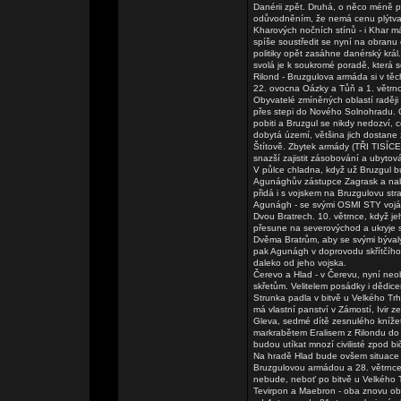
Danérii zpět. Druhá, o něco méně po
odůvodněním, že nemá cenu plýtvat 
Kharových nočních stínů - i Khar má
spíše soustředit se nyní na obranu
politiky opět zasáhne danérský král
svolá je k soukromé poradě, která
Rilond - Bruzgulova armáda si v tě
22. ovocna Oázky a Tůň a 1. větrnc
Obyvatelé zmíněných oblastí raději k
přes stepi do Nového Solnohradu. O
pobiti a Bruzgul se nikdy nedozví, c
dobytá území, většina jich dostane z
Štítově. Zbytek armády (TŘI TISÍC
snazší zajistit zásobování a ubytová
V půlce chladna, když už Bruzgul bu
Agunághův zástupce Zagrask a nabíd
přidá i s vojskem na Bruzgulovu str
Agunágh - se svými OSMI STY voják
Dvou Bratrech. 10. větrnce, když j
přesune na severovýchod a ukryje 
Dvěma Bratrům, aby se svými býval
pak Agunágh v doprovodu skřítčího
daleko od jeho vojska.
Čerevo a Hlad - v Čerevu, nyní ne
skřetům. Velitelem posádky i dědic
Strunka padla v bitvě u Velkého Tr
má vlastní panství v Zámostí, Ivir z
Gleva, sedmé dítě zesnulého kníže
markrabětem Eralisem z Rilondu do 
budou utíkat mnozí civilisté zpod 
Na hradě Hlad bude ovšem situace 
Bruzgulovou armádou a 28. větrnce 
nebude, neboť po bitvě u Velkého 
Tevirpon a Maebron - oba znovu ob