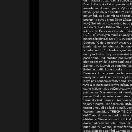
od 4. travna do 21. travna bojové ak
Dračí království - Zylovo panství v 
armáda zradili svého pána, Zyl v zác
hlavní generály a následně zaleze 
blouznění. To bude mít za následe
postup na sever, hlouběji do Západ
Nový Solnohrad - toto město bude p
velitelů Drubalta Bílého Ohona a Ko
a kníže Tal Čerev ze Zámostí. Era
DVĚ STĚ čerstvých mužů z Lozojavy
markraběti přihlásí asi TŘI STA dob
Daerlen. Půjde o politický svazek, 
jasně najevo, že nehodlá v budouc
v nedohlednu, 1. chladna vyrazí ta
na mysu Amber, projde vádím Amber 
posledního . 23. chladna pak sved
přehledem zvítězí a osvobodí tak T
Zámostí, ve kterých se soustředí s
jízdnímu oddílu koně apod.).
Danérie - Urozený sněm se bude m
najaty lodě, ale k verbování vojsk
Když pak koncem deštna dorazí zpr
vyvolá to mezi danérskými knížaty pa
stane králem, tak s celým Urozeným
panovníka. Díky tomu obrátí mnozí
pomoc Eralisovi poslána nebude a ž
Danérský král Eranis er Gwendor se s
vojáky a najmou lodě (celkem TISÍC
trochu umoudří počasí na moři. Vel
Walden - armáda o TŘECH TISÍCÍCH
dešťů nutně zase rozpadne. Almendorš
obléhána. Stejně tak všichni tři k
dozví o akci markraběte Eralise, s
bude opět v Kwesaru shromážděna 
STA), protože obléhání Canthie se