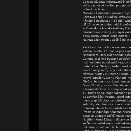
Celigojovič, snad nejobávanější pi
své spojenectví - ovšem pod podm
bohatě zaplaceno.
Markrabě Eralis bude nakonec s je
Lozojava připojí k Dračímu královs
následně posílena o PĚT SET tvrdý
Už 10. zelence budou také konečně
er Gwendor a krazský král hory Gáin 
almendorské armády jsou nyní vázá
posily mohly v brzké době dorazit.
Na hradbách Rilondu začíná boj o p
Začátkem plodna bude svedeno něko
většímu střetu. 17. plodna pak k 
Nabulošem, který král hevrenů pošl
Canthie. S těmito posilami se skře
nočním útoku na městské hradby poš
břehu Y´bu. Obránci, vedení markra
všech Lozojavanů), aby útok odrazili
městské hradby u Starého Rilondu 
krvavě odraženi, ale na východě, ve 
Obránci budou nuceni stáhnout se 
Starý Rilond, pouze v Citadele se 
a lozojavské lodě, a z řeky se tak 
12. žlutna se Agunágh rozhodne po
do zbylých částí Rilondu. Elitní je
most, rozpráší obránce, překoná bar
jednotky, ale obránci s pomocí mist
pohasne. Jejich temní paladinové bu
Přesto se Agunágh nenechá neúspěc
obránce Citadely. Skřítčí magie roz
Na jižním konci Západní dálavy se
ze Šerova nečekaným protiútokem př
několika jízdních oddílech narušova
Králové Walden a Gáin Čtyřprstý z