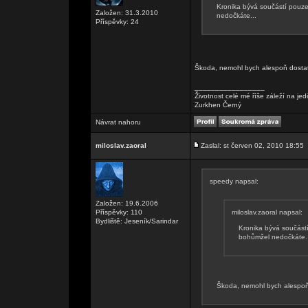
Kronika bývá součástí pouze
Založen: 31.3.2010
nedočkáte...
Příspěvky: 24
Škoda, nemohl bych alespoň dostat 
_________________
Životnost celé mé říše záleží na je
Zurkhen Černý
Návrat nahoru
miloslav.zaoral
Zaslal: st červen 02, 2010 18:55
speedy napsal:
Založen: 19.6.2006
Příspěvky: 110
miloslav.zaoral napsal:
Bydliště: Jeseník/Sarindar
Kronika bývá součástí
bohůmžel nedočkáte..
Škoda, nemohl bych alespoň d