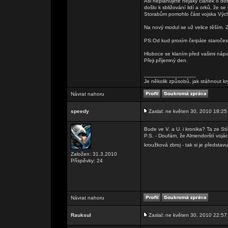
Asi neplánujete nějaký článek o do
došlo k sbližování lidí a orků, že 
Storabům pomohlo část vojska Vých
Na nový modul se už velice těším.
PS:Od kud prosím čerpáte staročes
Hluboce se klaním před vašimi nápa
Přeji příjemný den.
_________________
Je několik způsobů, jak stáhnout kr
Návrat nahoru
speedy
Zaslal: ne květen 30, 2010 18:25
Bude ve V. a U. i kronika? Ta ze St
P.S. - Doufám, že Almendorští vojá
kroužková zbroj - tak si je představu
Založen: 31.3.2010
Příspěvky: 24
Návrat nahoru
Rauksul
Zaslal: ne květen 30, 2010 22:57