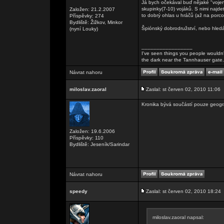
Já bych očekával buď nějaké "vojen
skupinky(7-10) vojáků. S nimi najd
Založen: 21.2.2007
to dobrý ohlas u hráčů (až na por
Příspěvky: 274
Bydliště: Žižkov, Minkor
Špiónský dobrodružství, nebo hledá
(nyní Louky)
_________________
I've seen things you people wouldn't
the dark near the Tannhauser gate. Al
Návrat nahoru
miloslav.zaoral
Zaslal: st červen 02, 2010 11:06
Kronika bývá součástí pouze geogra
Založen: 19.6.2006
Příspěvky: 110
Bydliště: Jeseník/Sarindar
Návrat nahoru
speedy
Zaslal: st červen 02, 2010 18:24
miloslav.zaoral napsal: