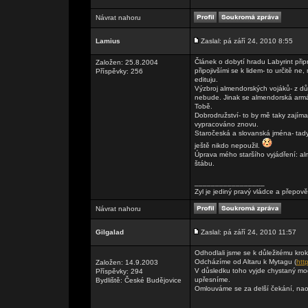
Návrat nahoru
Lamius
Zaslal: pá září 24, 2010 8:55
Článek o dobytí hradu Labyrint při
Založen: 25.8.2004
připojivšími se k lidem- to určitě
Příspěvky: 256
edituju.
Výzbroj almendorských vojáků- z d
nebude. Jinak se almendorská armáda
Tobě.
Dobrodružství- to by mě taky zajíma
vypracováno znovu.
Staročeská a slovanská jména- tady
ještě nikdo nepoužil.
Úprava mého staršího vyjádření: a
štábu.
_________________
Zyl je jediný pravý vládce a přepově
Návrat nahoru
Gilgalad
Zaslal: pá září 24, 2010 11:57
Odhodlali jsme se k důležitému krok
Odcházíme od Altaru k Mytagu (
htt
Založen: 14.9.2003
V důsledku toho vyjde chystaný modu
Příspěvky: 294
upřesníme.
Bydliště: České Budějovice
Omlouváme se za delší čekání, naop
_________________