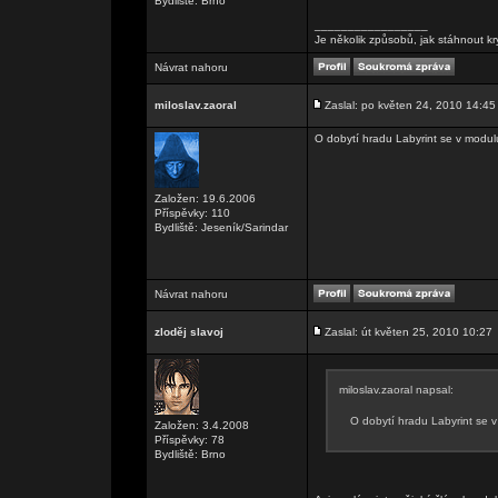
Bydliště: Brno
_________________
Je několik způsobů, jak stáhnout kr
Návrat nahoru
miloslav.zaoral
Zaslal: po květen 24, 2010 14:45
O dobytí hradu Labyrint se v modulu
Založen: 19.6.2006
Příspěvky: 110
Bydliště: Jeseník/Sarindar
Návrat nahoru
zloděj slavoj
Zaslal: út květen 25, 2010 10:27
miloslav.zaoral napsal:
O dobytí hradu Labyrint se 
Založen: 3.4.2008
Příspěvky: 78
Bydliště: Brno