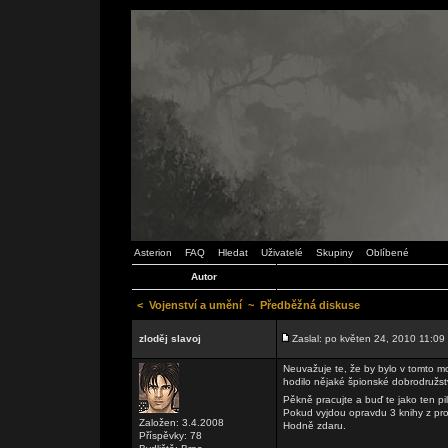
Asterion
FAQ
Hledat
Uživatelé
Skupiny
Oblíbené
Autor
<
Vojenství a umění
~
Předběžná diskuse
zloděj slavoj
Zaslal: po květen 24, 2010 11:09
Neuvažuje te, že by bylo v tomto m
hodilo nějaké špionské dobrodružst
Pěkně pracujte a buď te jako ten p
Pokud vyjdou opravdu 3 knihy z pro
Založen: 3.4.2008
Hodně zdaru.
Příspěvky: 78