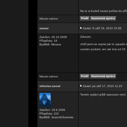
Na to si budeš muset počkat do příšt
Návrat nahoru
zanaar
Zaslal: čt září 16, 2010 15:38
Zdravim,
Založen: 30.10.2009
Příspěvky: 16
chtěl jsem se zeptat jak to vypadá 
Bydliště: Morava
uveden podzim, ten ale trvá od 23.
Návrat nahoru
miloslav.zaoral
Zaslal: pá září 17, 2010 11:23
Termín vydání ještě stanoven není.
Založen: 19.6.2006
Příspěvky: 110
Bydliště: Jeseník/Sarindar