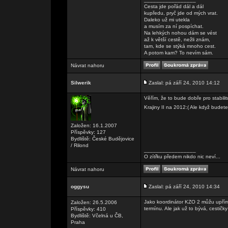
Cesta jde pořád dál a dál
kupředu, pryč jde od mých vrat.
Daleko už mi utekla
a musím za ní pospíchat.
Na lehkých nohou dám se vést
až k větší cestě, nežli znám,
tam, kde se stýká mnoho cest.
A potom kam? To nevím sám.
Návrat nahoru
Silwerik
Zaslal: pá září 24, 2010 14:12
Věřím, že to bude dobře pro stabili
Krajiny II na 2012:( Ale když budet
Založen: 16.1.2007
Příspěvky: 127
Bydliště: České Budějovice
/ Rilond
_________________
O zítřku předem nikdo nic neví...
Návrat nahoru
oggysu
Zaslal: pá září 24, 2010 14:34
Jako koordinátor KZO 2 můžu upřím
Založen: 26.5.2006
termínu. Ale jak už to bývá, cestič
Příspěvky: 410
Bydliště: Včelná u ČB,
Praha