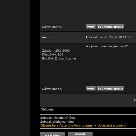
Návrat nahoru
tavicz
Zaslal: pá září 24, 2010 21:31
A z jakého důvodu jste přešli?
Založen: 25.9.2003
Příspěvky: 104
Bydliště: Ztracená země
Návrat nahoru
Z
Oblíbené
Zobrazit následující téma
Zobrazit předchozí téma
Obsah fóra Asterion Auditorium
~
Vojenství a umění