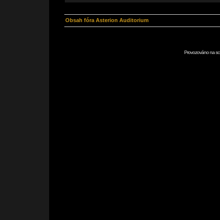
Obsah fóra Asterion Auditorium
Provozováno na scr