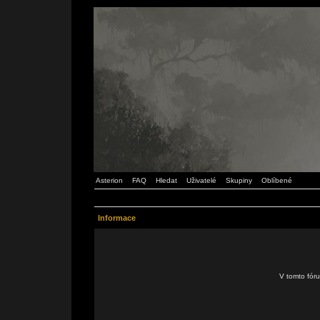
Asterion
FAQ
Hledat
Uživatelé
Skupiny
Oblíbené
Informace
V tomto fór