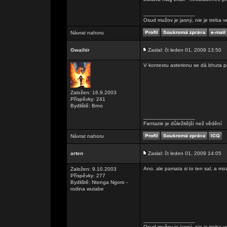
_________________
Osud mužov je jasný, nie je treba v
Návrat nahoru
Gwaihir
Zaslal: čt leden 01, 2009 13:50
V kontextu asterionu se dá bhuta p
Založen: 16.9.2003
Příspěvky: 241
Bydliště: Brno
_________________
Fantazie je důležitější než vědění
Návrat nahoru
arten
Zaslal: čt leden 01, 2009 14:05
Ano, ale pamata si to ten sal, a mo
Založen: 9.10.2003
Příspěvky: 277
Bydliště: Ntonga Ngoro -
rodina wutabe
_________________
Osud mužov je jasný, nie je treba v