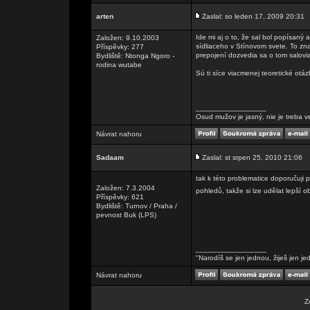
arten
Zaslal: so leden 17, 2009 20:31
Ide mi aj o to, že sal bol popísan
Založen: 9.10.2003
sídliaceho v Stínovom svete. To zn
Příspěvky: 277
prepojení dozvedia sa o tom salovia
Bydliště: Ntonga Ngoro -
rodina wutabe
Sú ti síce viacmenej teoretické otáz
_________________
Osud mužov je jasný, nie je treba v
Návrat nahoru
Sadaam
Zaslal: st srpen 25, 2010 21:06
tak k této problematice doporučuji 
Založen: 7.3.2004
pohledů, takže si lze udělat lepší
Příspěvky: 621
Bydliště: Turnov / Praha /
pevnost Buk (LPS)
_________________
"Narodíš se jen jednou, žiješ jen je
Návrat nahoru
Z