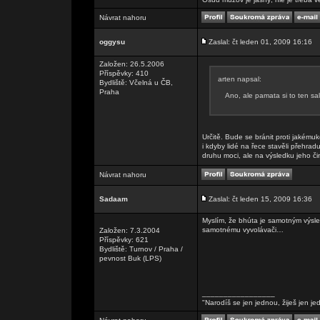
Návrat nahoru
oggysu
Zaslal: čt leden 01, 2009 16:16
Založen: 26.5.2006
Příspěvky: 410
arten napsal:
Bydliště: Včelná u ČB,
Praha
Ano, ale pamata si to ten sa
Určitě. Bude se bránit proti jakému
i kdyby lidé na řece stavěli přehrad
druhu moci, ale na výsledku jeho či
Návrat nahoru
Sadaam
Zaslal: čt leden 15, 2009 16:36
Myslím, že bhúta je samotným výsle
samotnému vyvolávači…
Založen: 7.3.2004
Příspěvky: 621
Bydliště: Turnov / Praha /
pevnost Buk (LPS)
_________________
"Narodíš se jen jednou, žiješ jen je