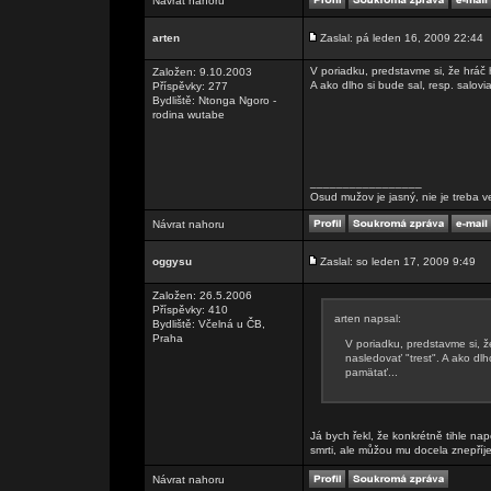
Návrat nahoru
arten
Zaslal: pá leden 16, 2009 22:44
V poriadku, predstavme si, že hráč 
Založen: 9.10.2003
A ako dlho si bude sal, resp. salov
Příspěvky: 277
Bydliště: Ntonga Ngoro -
rodina wutabe
_________________
Osud mužov je jasný, nie je treba v
Návrat nahoru
oggysu
Zaslal: so leden 17, 2009 9:49
Založen: 26.5.2006
Příspěvky: 410
arten napsal:
Bydliště: Včelná u ČB,
Praha
V poriadku, predstavme si, ž
nasledovať "trest". A ako dl
pamätať...
Já bych řekl, že konkrétně tihle na
smrti, ale můžou mu docela znepříj
Návrat nahoru