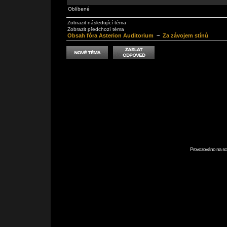
Oblíbené
Zobrazit následující téma
Zobrazit předchozí téma
Obsah fóra Asterion Auditorium
~
Za závojem stínů
Provozováno na scr