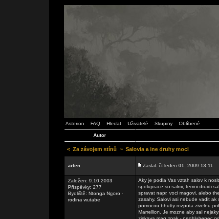
Asterion
FAQ
Hledat
Uživatelé
Skupiny
Oblíbené
Autor
<
Za závojem stínů
~
Salovia a ine druhy moci
arten
Zaslal: čt leden 01, 2009 13:11
Aky je podla Vas vztah salov k nos
Založen: 9.10.2003
spoluprace so salmi, temni druidi s
Příspěvky: 277
spravat napr. voci magovi, alebo th
Bydliště: Ntonga Ngoro -
zasahy. Salovi asi nebude vadit ak 
rodina wutabe
pomocou bhutty rozputa zivelnu pohr
Marrellion. Je mozne aby sal neja
ziskava mag znak - neoblubenec prir