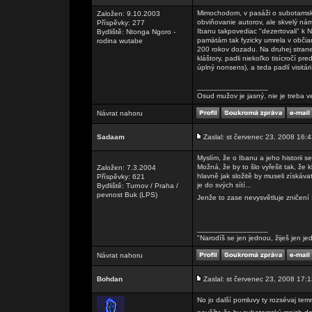
Mimochodom, v pasáži o subotamsk
Založen: 9.10.2003
obviňovanie autorov, ale skvelý nám
Příspěvky: 277
Ibanu takpovediac "dezertovali" k 
Bydliště: Ntonga Ngoro -
pamätám tak fyzicky umrela v občian
rodina wutabe
200 rokov dozadu. Na druhej strane
kláštory, padli niekoľko tisícročí pre
úplný nonsens), a teda padlí visitár
_________________
Osud mužov je jasný, nie je treba v
Návrat nahoru
Sadaam
Zaslal: st červenec 23, 2008 16:
Myslím, že o Ibanu a jeho historii se
Možná, že by to šlo vyřešit tak, že k
Založen: 7.3.2004
hlavně jak složitě by museli získáv
Příspěvky: 621
je do svých sítí...
Bydliště: Turnov / Praha /
pevnost Buk (LPS)
Jenže to zase nevysvětluje zničení
_________________
"Narodíš se jen jednou, žiješ jen je
Návrat nahoru
Bohdan
Zaslal: st červenec 23, 2008 17:
No jo další pomluvy ty rozsévaj temn