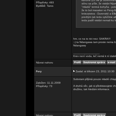
kánone (čo nie je obviňovani
Příspěvky: 493
stínu sa píše, že visitári N
Bydliště: Taros
"mladá" temná bohyňa - pokia
že to bol masaker vo Feng-š
kniezatstva - Durenské a Elli
predtým (ak teda vylúčime alte
teda padlí visitári nemali ku
hm, co na to rict nez: SAKRA!!!
:-) ta Ndangawa tam proste nema byt,
Ndangawy
_________________
Krev není voda, leč nemá k ní dale
Návrat nahoru
Fery
Zaslal: st březen 23, 2011 10:30
Subotam přijímá pouze mladé chlapc
Založen: 11.11.2009
A druhá věc, jak si představujete 
Příspěvky: 73
družinu, tak hledám informace.
Návrat nahoru