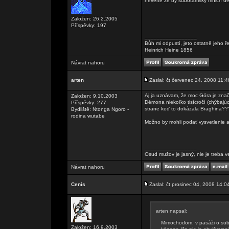
nevěřte že by subotamský mnich d
Založen: 26.2.2005
Příspěvky: 197
_________________
Bůh mi odpustí, jeto ostatně jeho ř
Heinrich Heine 1856
Návrat nahoru
arten
Zaslal: čt červenec 24, 2008 11:4
Aj ja uznávam, že moc Góra je znač
Založen: 9.10.2003
Démona niekoľko tisícročí (chýbajúc
Příspěvky: 277
strane keď to dokázala Braghina??
Bydliště: Ntonga Ngoro -
rodina wutabe
Možno by mohli podať vysvetlenie au
_________________
Osud mužov je jasný, nie je treba v
Návrat nahoru
Cenis
Zaslal: čt prosinec 04, 2008 14:0
arten napsal:
Mimochodom, v pasáži o su
Založen: 16.9.2003