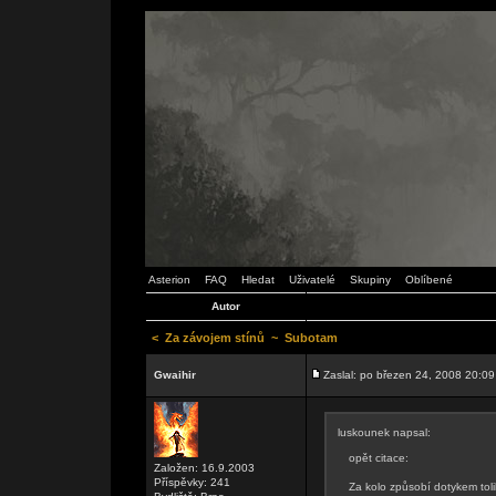
Asterion
FAQ
Hledat
Uživatelé
Skupiny
Oblíbené
Autor
<
Za závojem stínů
~
Subotam
Gwaihir
Zaslal: po březen 24, 2008 20:09
luskounek napsal:
opět citace:
Založen: 16.9.2003
Příspěvky: 241
Za kolo způsobí dotykem tolik