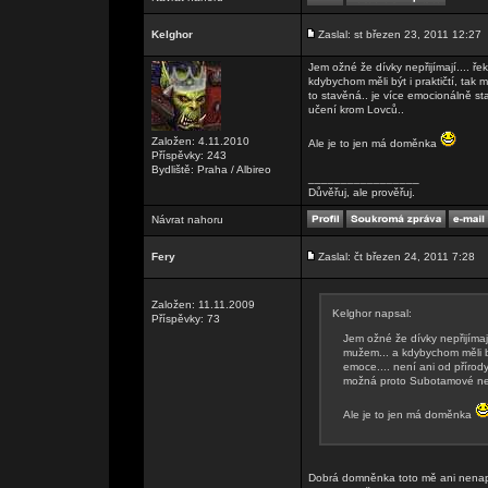
Kelghor
Zaslal: st březen 23, 2011 12:27
Jem ožné že dívky nepřijímají.... 
kdybychom měli být i praktičtí, tak
to stavěná.. je více emocionálně s
učení krom Lovců..
Založen: 4.11.2010
Ale je to jen má doměnka
Příspěvky: 243
Bydliště: Praha / Albireo
_________________
Důvěřuj, ale prověřuj.
Návrat nahoru
Fery
Zaslal: čt březen 24, 2011 7:28
Založen: 11.11.2009
Kelghor napsal:
Příspěvky: 73
Jem ožné že dívky nepřijímaj
mužem... a kdybychom měli bý
emoce.... není ani od přírody
možná proto Subotamové ne
Ale je to jen má doměnka
Dobrá domněnka toto mě ani nenapad