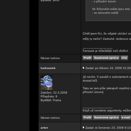
Bydliště: Brno
- v přírodní úrovni
Ve Stínovém světe jsou toto 
- ve stínovém světě
Chtěl jsem říct, že nějaké ubírání z
měly ty meče? Zadruhé- dotknout s
_________________
Fantazie je důležitější než vědění
Návrat nahoru
luskounek
Zaslal: po březen 24, 2008 22:29
Já nevím. V pasáži o subotamech se
dostali blíž.
Taky se tam píše (alespoň myslím) o
přírodní úrovni).
Založen: 22.3.2008
Příspěvky: 8
Bydliště: Praha
_________________
Když už nemáme argumenty, můžeme
Návrat nahoru
arten
Zaslal: st červenec 23, 2008 9:14