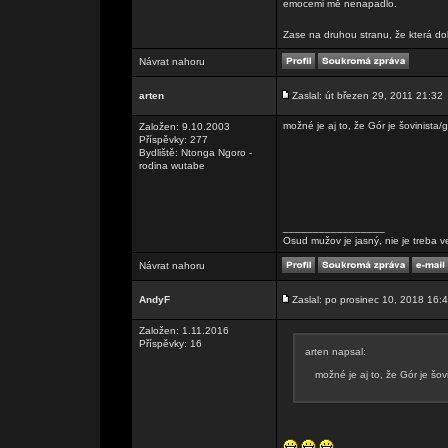
emocemi mě nenapadlo.
Zase na druhou stranu, že která d
Návrat nahoru
arten
Zaslal: út březen 29, 2011 21:32
možné je aj to, že Gór je šovinista
Založen: 9.10.2003
Příspěvky: 277
Bydliště: Ntonga Ngoro -
rodina wutabe
_________________
Osud mužov je jasný, nie je treba v
Návrat nahoru
AndyF
Zaslal: po prosinec 10, 2018 16:
Založen: 1.11.2016
Příspěvky: 16
arten napsal:
možné je aj to, že Gór je šo