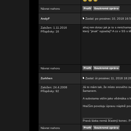
Návrat nahoru
AndyF
Zaslal: po prosinec 10, 2018 16:
ahoj mm dotaz jak je to s mnichama 
Založen: 1.11.2016
který "jinak" vypadaj? A co v SS s
Příspěvky: 16
Návrat nahoru
Zurkhen
Zaslal: út prosinec 11, 2018 18:2
Já to mám tak, že místo snového sv
Založen: 24.4.2008
šamanem.
Příspěvky: 92
A subotama vidím jako vědmáka s h
Hračům povoluju úpravu náplně povol
_________________
Pravá láska nemá šťastný konec. Pr
Návrat nahoru