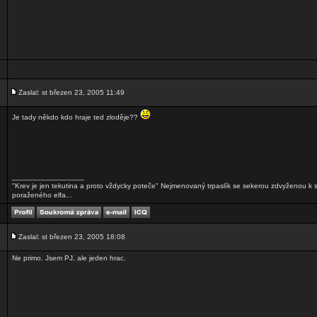
Zaslal: st březen 23, 2005 11:49
Je tady někdo kdo hraje ted zloděje??
_________________
"Krev je jen tekutina a proto vždycky poteče" Nejmenovaný trpaslík se sekerou zdvyženou k
poraženého elfa...
Zaslal: st březen 23, 2005 18:08
Ne primo. Jsem PJ, ale jeden hrac.