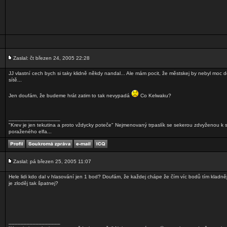
Zaslal: čt březen 24, 2005 22:28
JJ vlastní cech bych si taky klidně někdy nandal... Ale mám pocit, že městskej by nebyl moc d
sítě...
Jen doufám, že budeme hrát zatim to tak nevypadá
Co Kelwaku?
_________________
"Krev je jen tekutina a proto vždycky poteče" Nejmenovaný trpaslík se sekerou zdvyženou k
poraženého elfa...
Zaslal: pá březen 25, 2005 11:07
Hele lidi kdo dal v hlasování jen 1 bod? Doufám, že každej chápe že čím víc bodů tím kladněji
je zloděj tak špatnej?
_________________