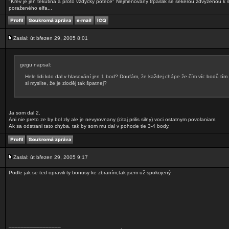
"Krev je jen tekutina a proto vždycky poteče" Nejmenovaný trpaslík se sekerou zdvyženou k
poraženého elfa...
Zaslal: út březen 29, 2005 8:01
gegu napsal:
Hele lidi kdo dal v hlasování jen 1 bod? Doufám, že každej chápe že čím víc bodů tím 
si myslíte, že je zloděj tak špatnej?
Ja som dal 2.
Ani nie preto ze by bol zly ale je nevyrovnany (citaj prilis silny) voci ostatnym povolaniam.
Ak sa odstrani tato chyba, tak by som mu dal v pohode tie 3-4 body.
Zaslal: út březen 29, 2005 9:17
Podle jak se ted opravili ty bonusy ke zbraním,tak jsem už spokojený
_________________