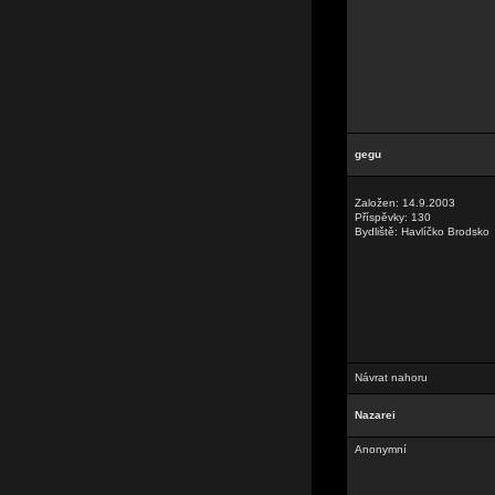
gegu
Založen: 14.9.2003
Příspěvky: 130
Bydliště: Havlíčko Brodsko
Návrat nahoru
Nazarei
Anonymní