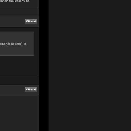
 smrtelnému zásahu na
kladněji hodnotí. To