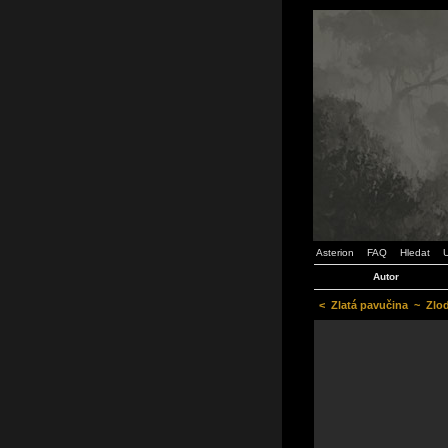
Asterion
FAQ
Hledat
U
Autor
<
Zlatá pavučina
~
Zlod