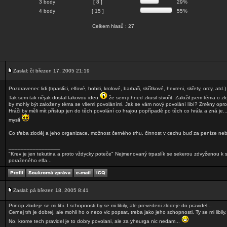
3 body
[ 8 ]
29%
4 body
[ 15 ]
55%
Celkem hlasů : 27
Zaslal: čt březen 17, 2005 21:19
Pozdravenec lidi (trpaslíci, elfové, hobiti, krolové, barbaři, skřítkové, hevreni, skřety, orcy, atd.
Tak sem tak nějak dostal takovou ideu
že sem ji hned zkusil stvořit. Založil jsem téma o z
by mohly být založeny téma se všemi povoláními. Jak se vám nový povolání líbí? Změny oprot
Hráči by měli mít přístup jen do těch povolání co hrajou popřípadě po těch co hrála a zná je...
myslí
Co třeba zloděj a jeho organizace, možnost černého trhu, činnost v cechu buď za peníze neb
_________________
"Krev je jen tekutina a proto vždycky poteče" Nejmenovaný trpaslík se sekerou zdvyženou k
poraženého elfa...
Zaslal: pá březen 18, 2005 8:41
Princip zlodeje se mi libi. I schopnosti by se mi libily, ale prevedeni zlodeje do pravidel...
Cernej trh je dobrej, ale mohli ho o neco vic popsat, treba jako jeho schopnosti. Ty se mi libily.
No, krome tech pravidel je to dobry povolani, ale za yheurga nic nedam...