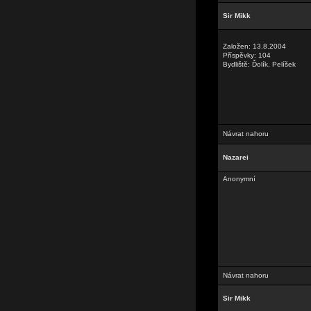
Sir Mikk
Založen: 13.8.2004
Příspěvky: 104
Bydliště: Ďolík, Pelíšek
Návrat nahoru
Nazarei
Anonymní
Návrat nahoru
Sir Mikk