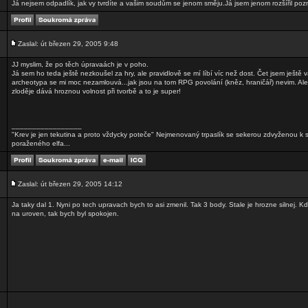
Já nejsem odpadlík, jak vy tvrdíte a vašim soudům se jenom směju.Já jsem jenom rozšířil p
Zaslal: út březen 29, 2005 9:48
JJ myslim, že po těch úpravaách je v poho.
Já sem ho teda ještě nezkoušel za hry, ale pravidlově se mí líbí víc než dost. Čet jsem ještě 
archeotypa se mi moc nezamlouvá...jak jsou na tom RPG povolání (kněz, hraničář) nevim. Al
zloděje dává hroznou volnost při tvorbě a to je super!
_________________
"Krev je jen tekutina a proto vždycky poteče" Nejmenovaný trpaslík se sekerou zdvyženou k
poraženého elfa...
Zaslal: út březen 29, 2005 14:12
Ja taky dal 1. Nyni po tech upravach bych to asi zmenil. Tak 3 body. Stale je hrozne silnej. K
na uroven, tak bych byl spokojen.