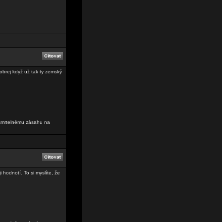
obrej když už tak ty zemský
 smrtelnému zásahu na
 hodnotí. To si myslíte, že