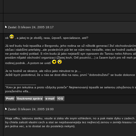
Zaslal: čt březen 24, 2005 18:17
ok
, a jakej to je zloděj, rasa, úrpveň, specializace, atd?
Já teď budu hrát trpaslíka z Bergondu, jeho rodina se už několik generací živí obchodování
občas i slabšími artefakty...ale posledních pár let se nám moc nedařilo, otec se hodně zadluži
ne prodat rodiný poklad. S ním budu já jako nejstarší syn vypraven do Tarosu nebo Athoru 
prodám nějaké obchodní organizaci (Zlatej kruh, Orlí poutníci,...) a časem bych pro ně moh
rodinej podnik...A potom se uvidí
Je to hodně ve skratce, ale něco jako minulost to je....
Ještě bych podotknul, že u nás se dost dbá na rasu, první "dobrodružství" se bude dokonce h
_________________
"Krev je jen tekutina a proto vždycky poteče" Nejmenovaný trpaslík se sekerou zdvyženou k
poraženého elfa...
Zaslal: čt březen 24, 2005 19:00
Hraje elfku, takovou stetku, vsude si ziska vliv svym vzhledem, no a pak mate dyku v zadech. 
by chtela zalozit vlastni cech a stat se nejobavanejsi(a tez nejhecvi) zenou v zemi(s krasou i ve
jen jedna vec, a to dostat se do postele(s nekym).