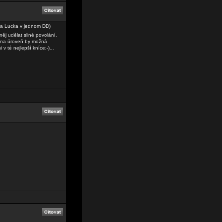
sala Lucka v jednom DD)
něj udělat sliné povolání,
dů na úroveň by možná
v té nejlepší kníce;-)...