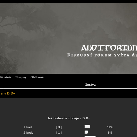
živatelé
Skupiny
Oblíbené
Zpráva
ěj v DrD+
Jak hodnotíte zloděje v DrD+
1 bod
[ 3 ]
11%
2 body
[ 1 ]
3%