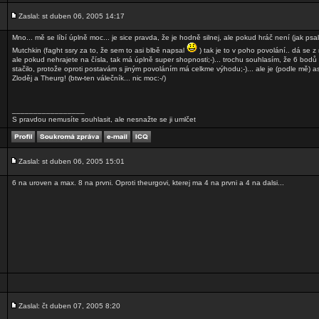
Zaslal: st duben 06, 2005 14:17
Mno... mě se líbí úplně moc... je sice pravda, že je hodně silnej, ale pokud hráč není (jak p
Mutchkin (faght ssry za to, že sem to asi blbě napsal
) tak je to v poho povolání.. dá se z 
ale pokud nehrajete na čísla, tak má úplně super shopnosti;-)... trochu souhlasím, že 6 bo
stačilo, protože oproti postavám s jiným povoláním má celkme výhodu;-)... ale je (podle mě) asi 
Zloděj a Theurg! (btw-ten válečník... nic moc:-/)
_________________
S pravdou nemusíte souhlasit, ale nesnažte se ji umlčet
Zaslal: st duben 06, 2005 15:01
6 na uroven a max. 8 na prvni. Oproti theurgovi, kterej ma 4 na prvni a 4 na dalsi...
Zaslal: čt duben 07, 2005 8:20