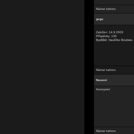
Návrat nahoru
gegu
Založen: 14.9.2003
Příspěvky: 130
Bydliště: Havlíčko Brodsko
Návrat nahoru
Nazarei
Anonymní
Návrat nahoru