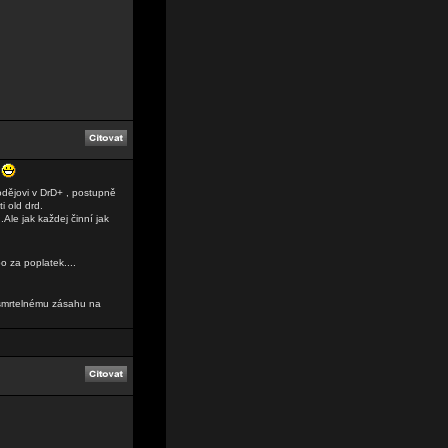
)
lodějovi v DrD+ , postupně
i old drd.
.Ale jak každej činní jak
o za poplatek....
 smrtelnému zásahu na