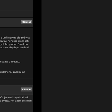
m s uměleckými předměty a
l a tak neni jiné možnosti
abych ho prodal. Snad ho
 pracovat abych pozvednul
rát na 0 úrovni...
 smrtelnému zásahu na
Co jsem tak vyzvidal, tak
 svete). No, zatim se ji dari