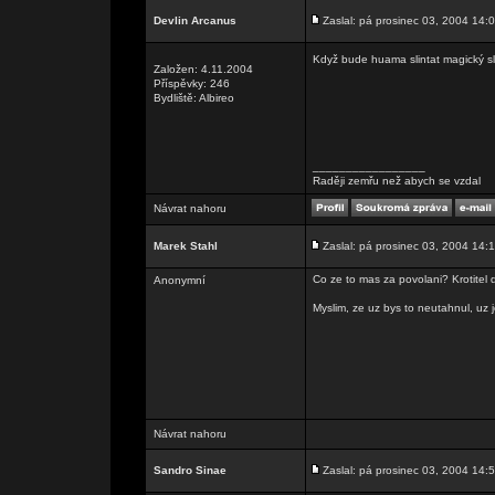
Devlin Arcanus
Zaslal: pá prosinec 03, 2004 14:
Když bude huama slintat magický sli
Založen: 4.11.2004
Příspěvky: 246
Bydliště: Albireo
_________________
Raději zemřu než abych se vzdal
Návrat nahoru
Marek Stahl
Zaslal: pá prosinec 03, 2004 14:
Co ze to mas za povolani? Krotitel 
Anonymní
Myslim, ze uz bys to neutahnul, uz j
Návrat nahoru
Sandro Sinae
Zaslal: pá prosinec 03, 2004 14: