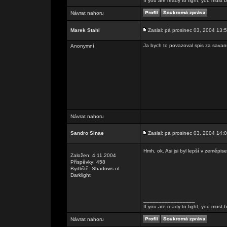
If you are ready to fight, you must be
Návrat nahoru
Marek Stahl
Zaslal: pá prosinec 03, 2004 13:
Ja bych to povazoval spis za savan
Anonymní
Návrat nahoru
Sandro Sinae
Zaslal: pá prosinec 03, 2004 14:
Hmh, ok. Asi jsi byl lepší v zeměpis
Založen: 4.11.2004
Příspěvky: 458
Bydliště: Shadows of
Darklight
_________________
If you are ready to fight, you must be
Návrat nahoru