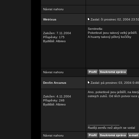
Návrat nahoru
Wetrixus
Zaslal: čt prosinec 02, 2004 23:5
Sentinella:
Poketlové jsou takový velký ještěři.
Založen: 7.11.2004
A huamy takový pěkný kočičky
Příspěvky: 175
Bydliště: Albireo
Návrat nahoru
Devlin Arcanus
Zaslal: pá prosinec 03, 2004 0:46
Ano, poketlové jsou ještěři, na kt
ostrejch zubů. Od těch potvor ruce 
Založen: 4.11.2004
Příspěvky: 246
Bydliště: Albireo
_________________
Raději zemřu než abych se vzdal
Návrat nahoru