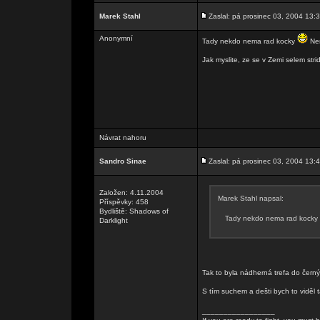
Marek Stahl
Zaslal: pá prosinec 03, 2004 13:
Anonymní
Tady nekdo nema rad kocky
Nen
Jak myslite, ze se v Zemi selem str
Návrat nahoru
Sandro Sinae
Zaslal: pá prosinec 03, 2004 13:
Založen: 4.11.2004
Marek Stahl napsal:
Příspěvky: 458
Bydliště: Shadows of
Tady nekdo nema rad kocky
Darklight
Tak to byla nádherná trefa do černý
S tím suchem a dešti bych to viděl t
_________________