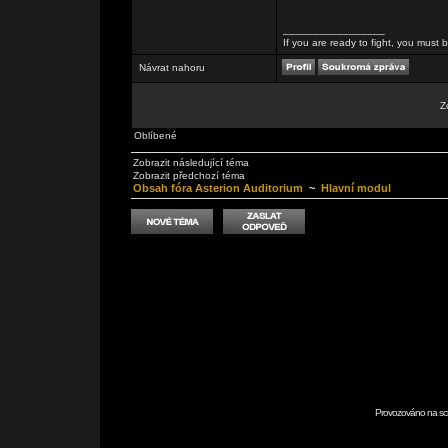
_________________
If you are ready to fight, you must be
Návrat nahoru
Z
Oblíbené
Zobrazit následující téma
Zobrazit předchozí téma
Obsah fóra Asterion Auditorium
~
Hlavní modul
Provozováno na scr