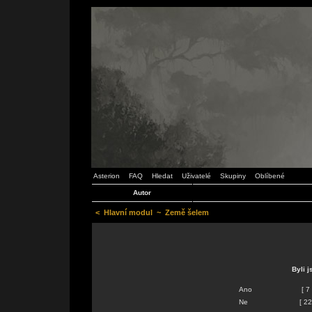
Asterion
FAQ
Hledat
Uživatelé
Skupiny
Oblíbené
Autor
<
Hlavní modul
~
Země šelem
Byli 
Ano
[ 7
Ne
[ 2