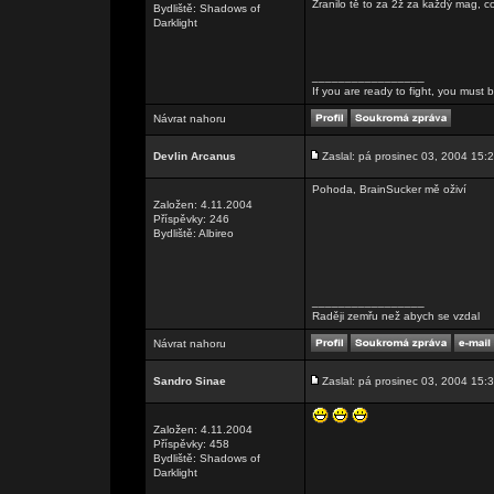
Zranilo tě to za 2ž za každý mag, co
Bydliště: Shadows of
Darklight
_________________
If you are ready to fight, you must be
Návrat nahoru
Devlin Arcanus
Zaslal: pá prosinec 03, 2004 15:
Pohoda, BrainSucker mě oživí
Založen: 4.11.2004
Příspěvky: 246
Bydliště: Albireo
_________________
Raději zemřu než abych se vzdal
Návrat nahoru
Sandro Sinae
Zaslal: pá prosinec 03, 2004 15:
Založen: 4.11.2004
Příspěvky: 458
Bydliště: Shadows of
Darklight