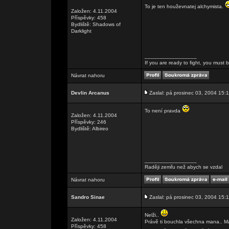
To je ten houževnatej alchymista.
Založen: 4.11.2004
Příspěvky: 458
Bydliště: Shadows of
Darklight
_________________
If you are ready to fight, you must be
Návrat nahoru
Devlin Arcanus
Zaslal: pá prosinec 03, 2004 15:
To není pravda
Založen: 4.11.2004
Příspěvky: 246
Bydliště: Albireo
_________________
Raději zemřu než abych se vzdal
Návrat nahoru
Sandro Sinae
Zaslal: pá prosinec 03, 2004 15:
Nelži..
Založen: 4.11.2004
Právě ti bouchla všechna mana.. Ma
Příspěvky: 458