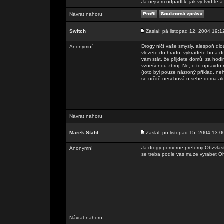
Já nejsem odpadlík, jak vy tvrdíte
Návrat nahoru
Switch
Zaslal: pá listopad 12, 2004 19:1
Drogy ničí vaše smysly, alespoň dlou
Anonymní
vlezete do hradu, vykradete ho a d
vám stát, že přijdete domů, za hod
vznešenou zbroj. Ne, o to opravdu 
(toto byl pouze názroný příklad, ne
se určitě neschová u sebe doma ale
Návrat nahoru
Marek Stahl
Zaslal: po listopad 15, 2004 13:0
Ja drogy pomerne preferuji.Obzvlast
Anonymní
se treba podle vas muze vyrabet O
Návrat nahoru