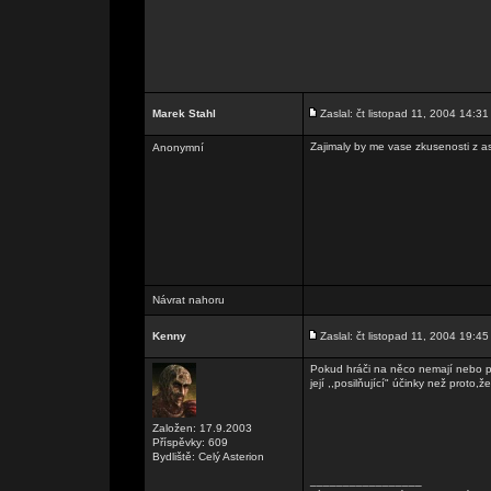
Marek Stahl
Zaslal: čt listopad 11, 2004 14:31
Zajimaly by me vase zkusenosti z a
Anonymní
Návrat nahoru
Kenny
Zaslal: čt listopad 11, 2004 19:45
Pokud hráči na něco nemají nebo po
její ,,posilňující" účinky než proto,že 
Založen: 17.9.2003
Příspěvky: 609
Bydliště: Celý Asterion
_________________