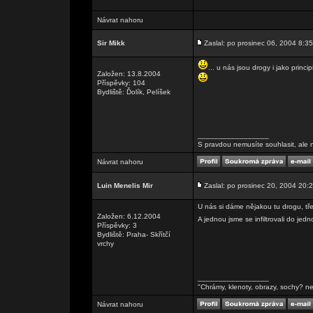
Návrat nahoru
Sir Mikk
Zaslal: po prosinec 06, 2004 8:35
... u nás jsou drogy i jako princi
Založen: 13.8.2004
Příspěvky: 104
Bydliště: Ďolík, Pelíšek
_________________
S pravdou nemusíte souhlasit, ale n
Návrat nahoru
Luin Menelis Mir
Zaslal: po prosinec 20, 2004 20:
U nás si dáme nějakou tu drogu, tř
Založen: 6.12.2004
A jednou jsme se infiltrovali do je
Příspěvky: 3
Bydliště: Praha- Skřítčí
vrchy
_________________
"Chrámy, klenoty, obrazy, sochy? ne
Návrat nahoru