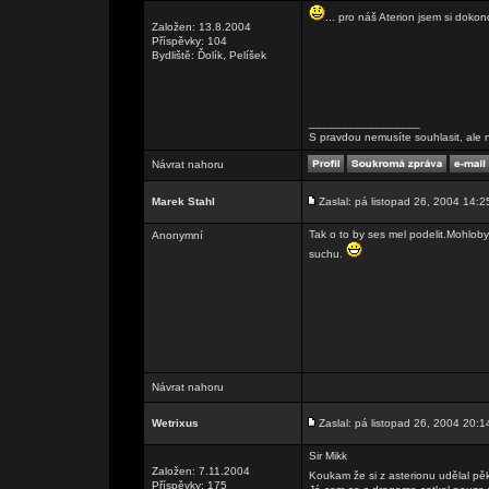
... pro náš Aterion jsem si dokon
Založen: 13.8.2004
Příspěvky: 104
Bydliště: Ďolík, Pelíšek
_________________
S pravdou nemusíte souhlasit, ale n
Návrat nahoru
Marek Stahl
Zaslal: pá listopad 26, 2004 14:2
Tak o to by ses mel podelit.Mohloby
Anonymní
suchu.
Návrat nahoru
Wetrixus
Zaslal: pá listopad 26, 2004 20:1
Sir Mikk
Založen: 7.11.2004
Koukam že si z asterionu udělal p
Příspěvky: 175