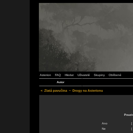
Asterion
FAQ
Hledat
Uživatelé
Skupiny
Oblíbené
Autor
<
Zlatá pavučina
~
Drogy na Asterionu
Pouzi
Ano
[
Ne
[