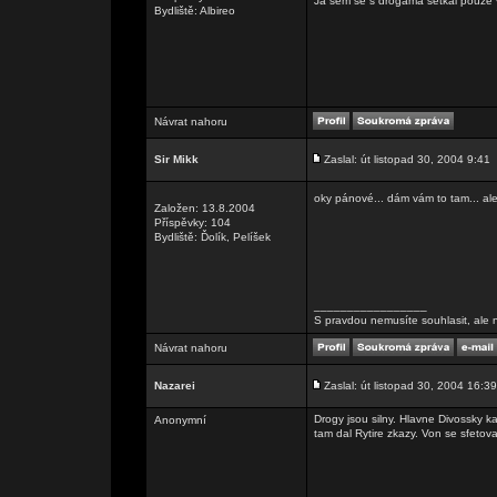
Já sem se s drogama setkal pouze v 
Bydliště: Albireo
Návrat nahoru
Sir Mikk
Zaslal: út listopad 30, 2004 9:41
oky pánové... dám vám to tam... ale
Založen: 13.8.2004
Příspěvky: 104
Bydliště: Ďolík, Pelíšek
_________________
S pravdou nemusíte souhlasit, ale n
Návrat nahoru
Nazarei
Zaslal: út listopad 30, 2004 16:39
Drogy jsou silny. Hlavne Divossky k
Anonymní
tam dal Rytire zkazy. Von se sfetoval