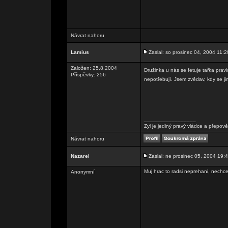
Návrat nahoru
Lamius
Zaslal: so prosinec 04, 2004 11:2
Založen: 25.8.2004
Družinka u nás se fetuje tařka pra
Příspěvky: 256
nepotřebují. Jsem zvědav, kdy se ji
_________________
Zyl je jediný pravý vládce a přepově
Návrat nahoru
Nazarei
Zaslal: ne prosinec 05, 2004 19:
Muj hrac to radsi neprehani, nechce 
Anonymní