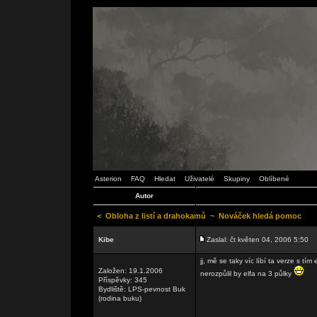
Asterion
FAQ
Hledat
Uživatelé
Skupiny
Oblíbené
Autor
<
Obloha z listí a drahokamů
~
Nováček hledá pomoc
Kibe
Zaslal: čt květen 04, 2006 5:50
jj, mě se taky víc líbí ta verze s t
Založen: 19.1.2006
nerozpůlil by elfa na 3 půlky
Příspěvky: 345
Bydliště: LPS-pevnost Buk
(rodina buku)