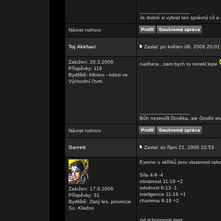
_________________
Je dobré si vybrat ten správný cíl
Návrat nahoru
Toj Akkhari
Zaslal: po květen 08, 2006 20:01
Založen: 20.3.2006
nadhera...sam bych to nerekl lepe
Příspěvky: 118
Bydliště: Albireo - kdesi ve
Východní čtvrti
_________________
Bůh nestvořil člověka, ale člověk st
Návrat nahoru
Garrett
Zaslal: so říjen 21, 2006 10:53
Eyrone u skřítků jsou vlastnosti tak
Síla 4-9 -4
obratnost 11-16 +2
odolnost 8-13 -1
Založen: 17.9.2006
inteligence 11-16 +1
Příspěvky: 31
charisma 8-18 +2
Bydliště: Zlatý les, provincie
Su, Kladno
zvl.schopnosti mas.