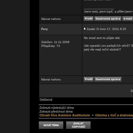
_________________
Jsem tady, jsem lupič, a přišel jse
Návrat nahoru
Fery
Zaslal: čt únor 17, 2011 8:25
No snad sem to půjde dát.
Založen: 11.11.2009
Jak vypadá Les padajících stínů? S
Příspěvky: 73
jaký vliv mají roční období?
Návrat nahoru
Z
Oblíbené
Zobrazit následující téma
Zobrazit předchozí téma
Obsah fóra Asterion Auditorium
~
Obloha z listí a drahok