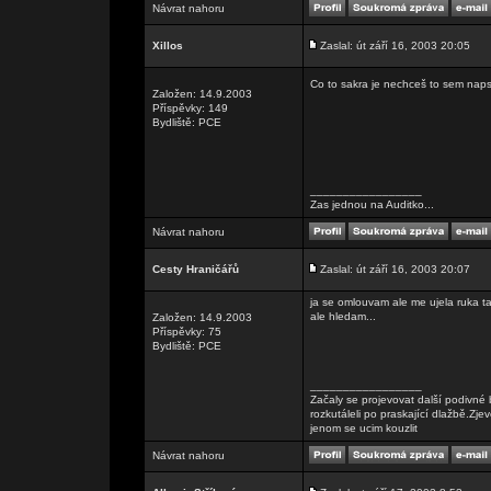
Návrat nahoru
Xillos
Zaslal: út září 16, 2003 20:05
Co to sakra je nechceš to sem nap
Založen: 14.9.2003
Příspěvky: 149
Bydliště: PCE
_________________
Zas jednou na Auditko...
Návrat nahoru
Cesty Hraničářů
Zaslal: út září 16, 2003 20:07
ja se omlouvam ale me ujela ruka ta
ale hledam...
Založen: 14.9.2003
Příspěvky: 75
Bydliště: PCE
_________________
Začaly se projevovat další podivné 
rozkutáleli po praskající dlažbě.Zje
jenom se ucim kouzlit
Návrat nahoru