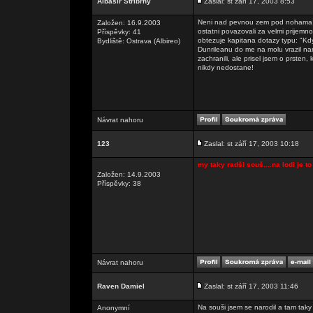
Albasir Stříbrný
Zaslal: st září 17, 2003 8:53
Neni nad pevnou zem pod nohama! Par
Založen: 16.9.2003
ostatni povazovali za velmi prijemno
Příspěvky: 41
obtezuje kapitana dotazy typu: "Kd
Bydliště: Ostrava (Albireo)
Dunrileanu do me na molu vrazil nam
zachranili, ale prisel jsem o prsten
nikdy nedostane!
Návrat nahoru
123
Zaslal: st září 17, 2003 10:18
my taky radši souš....na lodi je to
Založen: 14.9.2003
Příspěvky: 38
Návrat nahoru
Raven Damiel
Zaslal: st září 17, 2003 11:46
Na souši jsem se narodil a tam tak
Anonymní