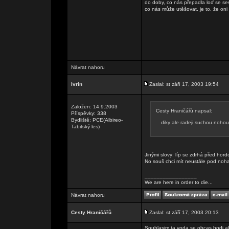
do doby, co nás přepadla loď se se
co nás může utěšovat, je to, že on
Návrat nahoru
Ivrin
Zaslal: st září 17, 2003 19:54
Založen: 14.9.2003
Cesty Hraničářů napsal:
Příspěvky: 338
Bydliště: PCE(Albireo-
diky ale radeji suchou nohou
Tabitský les)
Jinými slovy: líp se zdrhá před ho
No souš chci mít neustále pod no
_________________
We are here in order to die...
Návrat nahoru
Cesty Hraničářů
Zaslal: st září 17, 2003 20:13
Souhlasim ta voda se obcas hodi al