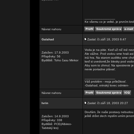
_________________
Ke všemu co je velké, je prvním kr
Návrat nahoru
Galahad
Zaslal: čt září 18, 2003 6:47
Voda je na pitie. Keď už nič iné nez
Založen: 17.9.2003
Ale vážne. Pod vodou sme hrali asi tr
Příspěvky: 56
iná hra. Na starom auditku sme chv
Bydliště: Toho času Minkor
keď si uvedomil,že blesky pod vodo
Aby som to zhrnul. Na spestrenie j
nevie poriadne plávať.
_________________
Váš problém - moja príležitosť.
-Galahad, erinský lovec odmien-
Návrat nahoru
Ivrin
Zaslal: čt září 18, 2003 20:27
Doufám, že naše postavy nebudou mu
ještě držet dech myslím umím jenom 
Založen: 14.9.2003
Příspěvky: 338
Bydliště: PCE(Albireo-
Tabitský les)