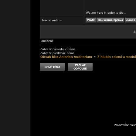
_________________
We are here in order to die...
Návrat nahoru
Z
Oblíbené
Zobrazit následující téma
Zobrazit předchozí téma
Obsah fóra Asterion Auditorium
~
Z hlubin zelené a modré
Provozováno na scr