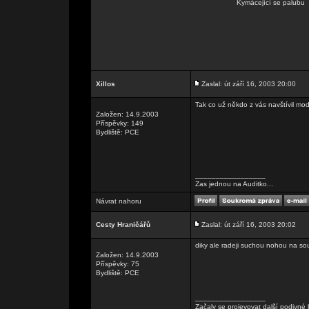
Kymácející se palubu
Xillos
Zaslal: út září 16, 2003 20:00
Tak co už někdo z vás navštívil mo
Založen: 14.9.2003
Příspěvky: 149
Bydliště: PCE
_________________
Zas jednou na Auditko...
Návrat nahoru
Cesty Hraničářů
Zaslal: út září 16, 2003 20:02
diky ale radeji suchou nohou na sou
Založen: 14.9.2003
Příspěvky: 75
Bydliště: PCE
_________________
Začaly se projevovat další podivné 