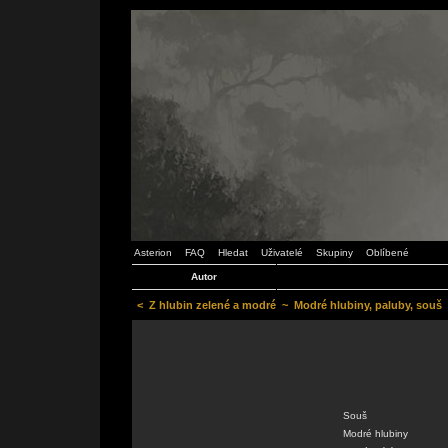
Asterion
FAQ
Hledat
Uživatelé
Skupiny
Oblíbené
Autor
<
Z hlubin zelené a modré
~
Modré hlubiny, paluby, souš
Souš
Modré hlubiny