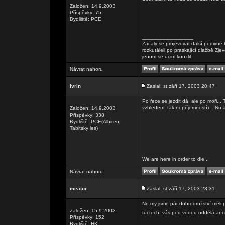
Založen: 14.9.2003
Příspěvky: 75
Bydliště: PCE
_________________
Začaly se projevovat další podivné 
rozkutáleli po praskající dlažbě.Zje
jenom se ucim kouzlit
Návrat nahoru
Ivrin
Zaslal: st září 17, 2003 20:47
Po řece se jezdit dá, ale po moři.
vzhledem, tak nepříjemností)... No 
Založen: 14.9.2003
Příspěvky: 338
Bydliště: PCE(Albireo-
Tabitský les)
_________________
We are here in order to die...
Návrat nahoru
meator
Zaslal: st září 17, 2003 23:31
No my jsme pár dobrodružství měli p
Založen: 15.9.2003
tuctech, vás pod vodou oddělá ani n
Příspěvky: 152
Bydliště: HK