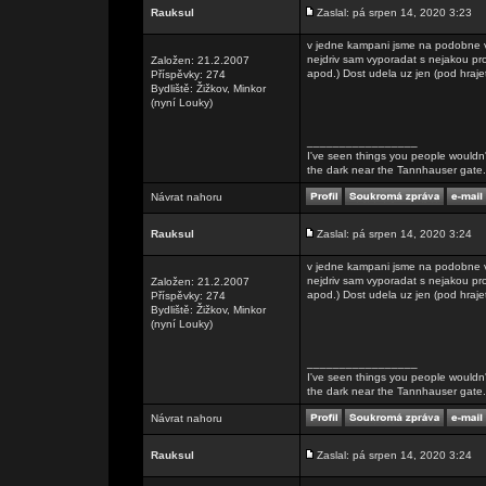
Rauksul
Zaslal: pá srpen 14, 2020 3:23
v jedne kampani jsme na podobne ve
nejdriv sam vyporadat s nejakou pro
Založen: 21.2.2007
apod.) Dost udela uz jen (pod hraje
Příspěvky: 274
Bydliště: Žižkov, Minkor
(nyní Louky)
_________________
I've seen things you people wouldn't
the dark near the Tannhauser gate. Al
Návrat nahoru
Rauksul
Zaslal: pá srpen 14, 2020 3:24
v jedne kampani jsme na podobne ve
nejdriv sam vyporadat s nejakou pro
Založen: 21.2.2007
apod.) Dost udela uz jen (pod hraje
Příspěvky: 274
Bydliště: Žižkov, Minkor
(nyní Louky)
_________________
I've seen things you people wouldn't
the dark near the Tannhauser gate. Al
Návrat nahoru
Rauksul
Zaslal: pá srpen 14, 2020 3:24