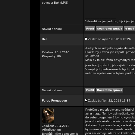
pevnost Buk (LPS)
_________________
"Narodíš se jen jednou, žiješ jen je
Návrat nahoru
Deli
Zaslal: so říjen 19, 2013 15:26
Asi bych se uchýlil k nějaké droze/b
Stačilo by ji třeba jen zapálit, pr
Založen: 25.1.2010
soustředit.
Příspěvky: 86
Mělo by to ale třeba nevýhody v tom
jako levný způsob, jak zajistit, ž
V nějakých profi-vezěních bych pak
nebo tu myšlenkovou bytost podob
Návrat nahoru
Fergo Fergusson
Zaslal: út říjen 22, 2013 13:34
Problém s prostředky znemožňující z
asi u mága. Ten by asi myšlenkové 
do sebe drogu, která by ho vyvedla
jsou docela nákladné ale za to dlou
Astreionu bylo rozšířené, ale řekl 
Založen: 22.4.2012
by možná ani tak nemusela sesílání
Příspěvky: 58
jsou asi levnější ale za to krátkodob
Bydliště: Mým domovem je