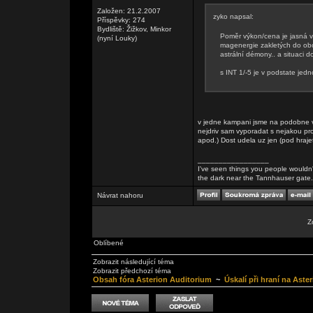
Založen: 21.2.2007
zyko napsal:
Příspěvky: 274
Bydliště: Žižkov, Minkor
Poměr výkon/cena je jasná 
(nyní Louky)
magenergie zakletých do oboj
astrální démony.. a situaci d
s INT 1/-5 je v podstate je
v jedne kampani jsme na podobne ve
nejdriv sam vyporadat s nejakou pro
apod.) Dost udela uz jen (pod hraje
_________________
I've seen things you people wouldn't
the dark near the Tannhauser gate. Al
Návrat nahoru
Z
Oblíbené
Zobrazit následující téma
Zobrazit předchozí téma
Obsah fóra Asterion Auditorium
~
Úskalí při hraní na Aste