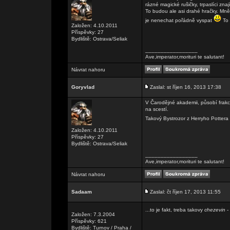
rázné magické rušičky, trpaslíci znají
To budou ale asi drahé hračky. Mně 
je nenechat pořádně vyspat
To 
Založen: 4.10.2011
Příspěvky: 27
Bydliště: Ostrava/Seliak
_________________
Ave,imperator,morituri te salutant!
Návrat nahoru
Goryvlad
Zaslal: st říjen 16, 2013 17:38
V Čarodějné akademii, působí frakce
na scestí.
Takový Bystrozor z Herryho Pottera
Založen: 4.10.2011
Příspěvky: 27
Bydliště: Ostrava/Seliak
_________________
Ave,imperator,morituri te salutant!
Návrat nahoru
Sadaam
Zaslal: čt říjen 17, 2013 11:55
...to je fakt, treba takovy
chezevin
-
Založen: 7.3.2004
Příspěvky: 621
Bydliště: Turnov / Praha /