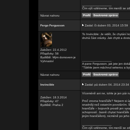
_________________
Čím výš vzlétneme, tím menší se zd
Návrat nahoru
Fergo Fergusson
Zaslal: čt duben 03, 2014 15:59
To Invincible: Je vidět, že chytání
druhá část otázky. Jak chytit a dost
Založen: 22.4.2012
Příspěvky: 58
Bydliště: Mým domovem je
_________________
Vyhnaství
A pane Fergusson, jak jste jen doká
"Tákhle jsem máchnul sekerou a by
Návrat nahoru
Invincible
Zaslal: pá duben 04, 2014 23:34
Víceméně ani ne, tohle je jen pár
Založen: 18.3.2014
Proč zrovna hraničáře? Nejsem si ú
Příspěvky: 47
snadněji než ostatním povoláním. Sk
Bydliště: Praha 2
hraničáře – bojovník prostě jen vy
schopností. Jasně chytat hraničáře
jiným hraničářem), nicméně po jeh
_________________
Čím výš vzlétneme, tím menší se zd