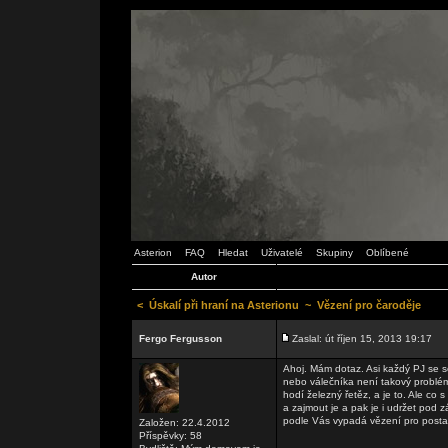
Asterion
FAQ
Hledat
Uživatelé
Skupiny
Oblíbené
Autor
<
Úskalí při hraní na Asterionu
~
Vězení pro čaroděje
Fergo Fergusson
Zaslal: út říjen 15, 2013 19:17
Ahoj. Mám dotaz. Asi každý PJ se se
nebo válečníka není takový problém
hodí železný řetěz, a je to. Ale c
a zajmout je a pak je i udržet pod
podle Vás vypadá vězení pro post
Založen: 22.4.2012
Příspěvky: 58