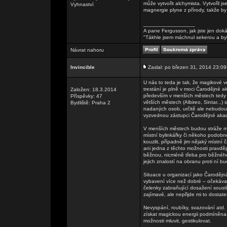
může vytvořit alchymista. Vytvořil jse
Vyhnaství
magnergie plyne z přírody, takže by 
_________________
A pane Fergusson, jak jste jen doká
"Tákhle jsem máchnul sekerou a by
Návrat nahoru
Invincible
Zaslal: po březen 31, 2014 23:09
U nás to teda je tak, že magikové v
trestání je plně v moci Čarodějné 
Založen: 18.3.2014
především v menších městech tedy 
Příspěvky: 47
větších městech (Albireo, Sintar...
Bydliště: Praha 2
nadaných osob, určitě ale nebudou
vyzvednou zástupci Čarodějné akadem
V menších městech budou stráže mu
místní bylinkářky či někoho podob
kouzlit, případně jim nějaký místní
ani jedna z těchto možnosti pravd
běžnou, nicméně třeba pro běžného
jejich znalostí na obranu proti ní 
Situace u organizací jako Čarodějn
vybavení více než dobré – očekávat
čelenky zabraňující dosažení soust
zajímavé, ale nepřijde mi to dostate
Nevyspání, roubíky, svazování atd. 
získat magickou energii podmíněna
možnosti mluvit, gestikulovat.