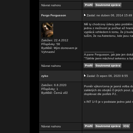
Návrat nahoru
Fergo Fergusson
Zaslal: ne duben 06, 2014 15:49
Mě ty chodcovy údery jako problém 
jedna z možností je počkat až hrani
vyplácá vzhledem k tomu, že ji bude
tuším, že na Astrerionu, kde jsou na
Založen: 22.4.2012
Příspěvky: 58
Bydliště: Mým domovem je
_________________
Vyhnaství
A pane Fergusson, jak jste jen doká
"Tákhle jsem máchnul sekerou a by
Návrat nahoru
zyko
Zaslal: čt srpen 06, 2020 8:55
Založen: 6.8.2020
Poměr výkon/cena je jasná volba d
Příspěvky: 1
zakletých do obojků či jiných pout. 
Bydliště: Černá věž
dopilovat dle potřeb PJ..
s INT 1/-5 je v podstate jedno jak
Návrat nahoru