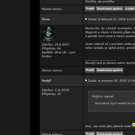
Důvěřuj, ale prověřuj.
Návrat nahoru
Gena
Zaslal: čt listopad 22, 2018 14:23
Musím říct, že s AndyF souhlasím. 
Magnolií a všemi, s kterými přijde d
A jakmile není vztah k hlavní posta
Jinak celkově mi u povídek vadila j
Založen: 25.9.2007
nebo nestaly, je úplně jedno, protož
Příspěvky: 64
Bydliště: dříve UK - nyní
Perilon
_________________
Moudrý muž je pánem svého ducha, 
Návrat nahoru
AndyF
Zaslal: st prosinec 05, 2018 12:4
Založen: 1.11.2016
Příspěvky: 16
Kelghor napsal:
Nimcméně bych neřekl že s
Aha.. ale tohle jako přesně tvrdili
Návrat nahoru