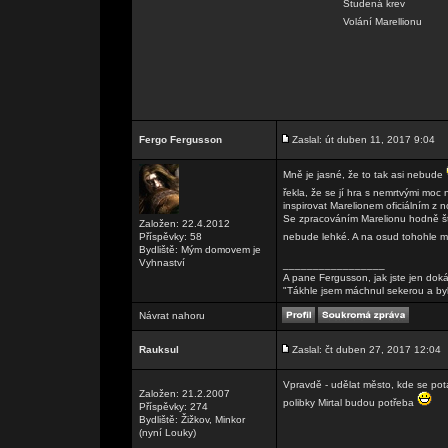
Studená krev
Volání Marellionu
Fergo Fergusson
Zaslal: út duben 11, 2017 9:04
Mně je jasné, že to tak asi nebude
řekla, že se jí hra s nemrtvými moc 
inspirovat Marelionem oficiálním z
Se zpracováním Marelionu hodně št
Založen: 22.4.2012
Příspěvky: 58
nebude lehké. A na osud tohohle 
Bydliště: Mým domovem je
Vyhnaství
_________________
A pane Fergusson, jak jste jen doká
"Tákhle jsem máchnul sekerou a by
Návrat nahoru
Rauksul
Zaslal: čt duben 27, 2017 12:04
Vpravdě - udělat město, kde se potác
Založen: 21.2.2007
polibky Mirtal budou potřeba
Příspěvky: 274
Bydliště: Žižkov, Minkor
(nyní Louky)