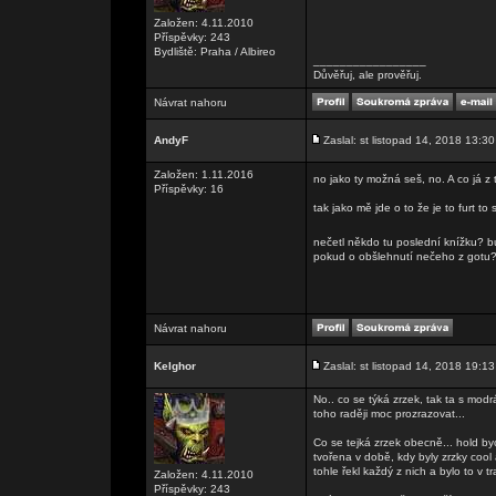
Založen: 4.11.2010
Příspěvky: 243
Bydliště: Praha / Albireo
_________________
Důvěřuj, ale prověřuj.
Návrat nahoru
AndyF
Zaslal: st listopad 14, 2018 13:30
Založen: 1.11.2016
no jako ty možná seš, no. A co já z
Příspěvky: 16
tak jako mě jde o to že je to furt to
nečetl někdo tu poslední knížku? b
pokud o obšlehnutí nečeho z gotu? 
Návrat nahoru
Kelghor
Zaslal: st listopad 14, 2018 19:13
No.. co se týká zrzek, tak ta s mod
toho raději moc prozrazovat...
Co se tejká zrzek obecně... hold by
tvořena v době, kdy byly zrzky cool
tohle řekl každý z nich a bylo to v t
Založen: 4.11.2010
Příspěvky: 243