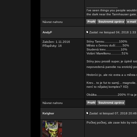
_________________
I've seen things you people wouldn't
the dark near the Tannhauser gate. Al
Návrat nahoru
AndyF
Zaslal: ne listopad 04, 2018 1:33
Stíny Tarosu................100%
Založen: 1.11.2016
Město s černou duší........50%
Příspěvky: 16
Studená krev.................10%
Volání Marellionu............51%
Stíny jsou prostě super, je úplně tot
nepovedená parodie na erotický p
Hrobníci jo, ale nic extra a u města
Krev... to je fut to samý... magnolie,
není to nějakej komplex? XD)
Obálka.......................200% !!! ta j
Návrat nahoru
Kelghor
Zaslal: st listopad 07, 2018 20:46
Počkej počkej, ale zase kdo by neb