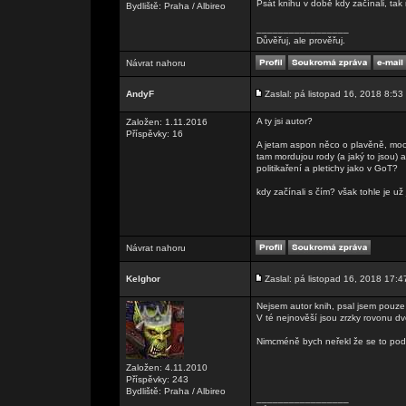
Psát knihu v době kdy začínali, ta
Bydliště: Praha / Albireo
_________________
Důvěřuj, ale prověřuj.
Návrat nahoru
AndyF
Zaslal: pá listopad 16, 2018 8:53
A ty jsi autor?
Založen: 1.11.2016
Příspěvky: 16
A jetam aspon něco o plavěně, moci 
tam mordujou rody (a jaký to jsou) 
politikaření a pletichy jako v GoT?
kdy začínali s čím? však tohle je už 
Návrat nahoru
Kelghor
Zaslal: pá listopad 16, 2018 17:4
Nejsem autor knih, psal jsem pouze 
V té nejnověší jsou zrzky rovonu dv
Nimcméně bych neřekl že se to po
Založen: 4.11.2010
Příspěvky: 243
Bydliště: Praha / Albireo
_________________