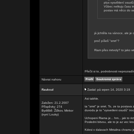
plus vysvětlení osudů
Vůbec nelituju času i
postav má něco do s
já jichtěla na vánoce, ale je 
proč píšeš "smrt"?
Riam přes mrtvoly? to jako w
Přečti si to, podrobnosti neprozradí
Návrat nahoru
Rauksul
Zaslal: pá srpen 14, 2020 3:19
Asi takhle.
Založen: 21.2.2007
ta "smrt" je smrt. To, ze ta postava 
Příspěvky: 274
duvodu je to "vysvetleni osudů" tr
Bydliště: Žižkov, Minkor
(nyní Louky)
Uchopeni Riama je... hm... jak to ric
Posledni bitvou, ale to je az vec kr
Kdesi v dalavach Mirtalina chramu je