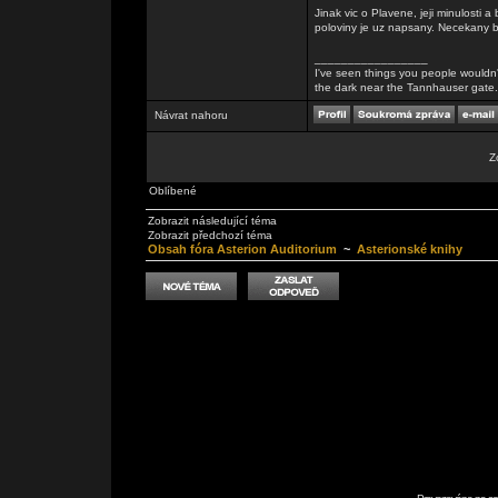
Jinak vic o Plavene, jeji minulost
poloviny je uz napsany. Necekany bon
_________________
I've seen things you people wouldn't
the dark near the Tannhauser gate. Al
Návrat nahoru
Z
Oblíbené
Zobrazit následující téma
Zobrazit předchozí téma
Obsah fóra Asterion Auditorium
~
Asterionské knihy