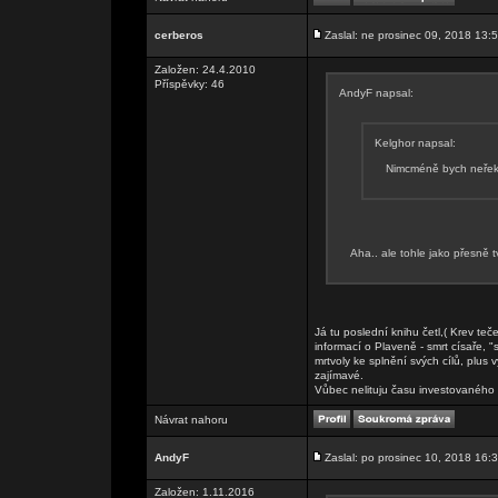
cerberos
Zaslal: ne prosinec 09, 2018 13:
Založen: 24.4.2010
Příspěvky: 46
AndyF napsal:
Kelghor napsal:
Nimcméně bych neřek
Aha.. ale tohle jako přesně tv
Já tu poslední knihu četl,( Krev te
informací o Plaveně - smrt císaře, "
mrtvoly ke splnění svých cílů, plus
zajímavé.
Vůbec nelituju času investovaného 
Návrat nahoru
AndyF
Zaslal: po prosinec 10, 2018 16:
Založen: 1.11.2016