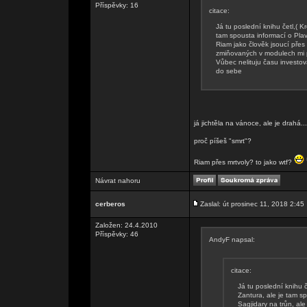
Příspěvky: 16
citace:
Já tu poslední knihu četl,( 
tam spousta informací o Plave
Riam jako člověk jsoucí přes
zmiňovaných v modulech mi p
Vůbec nelituju času investo
do sebe
já jichtěla na vánoce, ale je drahá..
proč píšeš "smrt"?
Riam přes mrtvoly? to jako wtf?
Návrat nahoru
cerberos
Zaslal: út prosinec 11, 2018 2:45
Založen: 24.4.2010
Příspěvky: 46
AndyF napsal:
citace:
Já tu poslední knihu 
Zantura, ale je tam s
Sagjidary na trůn, ale