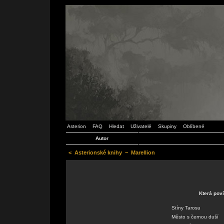
Asterion
FAQ
Hledat
Uživatelé
Skupiny
Oblíbené
Autor
<
Asterionské knihy
~
Marellion
Která poví
Stíny Tarosu
Město s černou duší