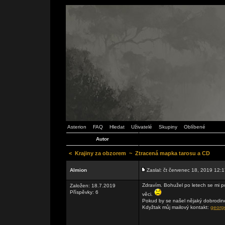
Asterion
FAQ
Hledat
Uživatelé
Skupiny
Oblíbené
Autor
<
Krajiny za obzorem
~
Ztracená mapka tarosu a CD
Almion
Zaslal: čt červenec 18, 2019 12:
Zdravím. Bohužel po letech se mi po
Založen: 18.7.2019
Příspěvky: 6
věci.
Pokud by se našel nějaký dobrodine
Kdyžtak můj mailový kontakt:
georg