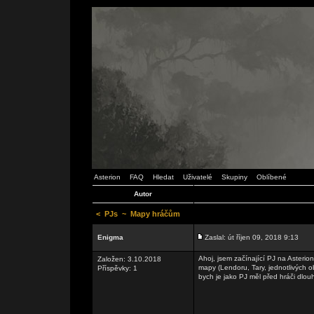
Asterion
FAQ
Hledat
Uživatelé
Skupiny
Oblíbené
Autor
<
PJs
~
Mapy hráčům
Enigma
Zaslal: út říjen 09, 2018 9:13
Ahoj, jsem začínající PJ na Asteri
Založen: 3.10.2018
mapy (Lendoru, Tary, jednotlivých 
Příspěvky: 1
bych je jako PJ měl před hráči dlou