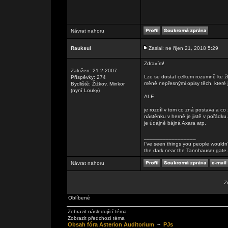
Návrat nahoru
Rauksul
Zaslal: ne říjen 21, 2018 5:29
Zdravím!
Založen: 21.2.2007
Lze se dostat celkem rozumně ke ž
Příspěvky: 274
měně nepřesnými opisy těch, které 
Bydliště: Žižkov, Minkor
(nyní Louky)
ALE
je rozdíl v tom co zná postava a co 
nástěnku v herně je jistě v pořádk
je údájně bájná Axara atp.
_________________
I've seen things you people wouldn't
the dark near the Tannhauser gate. Al
Návrat nahoru
Z
Oblíbené
Zobrazit následující téma
Zobrazit předchozí téma
Obsah fóra Asterion Auditorium
~
PJs