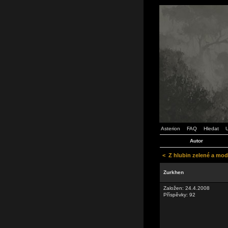
Asterion
FAQ
Hledat
U
Autor
<
Z hlubin zelené a mod
Zurkhen
Založen: 24.4.2008
Příspěvky: 92