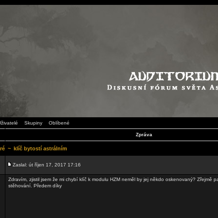
živatelé
Skupiny
Oblíbené
Zpráva
ré
~
klíč bytostí astrálním
Zaslal: út říjen 17, 2017 17:16
Zdravím, zjistil jsem že mi chybí klíč k modulu HZM neměl by jej někdo oskenovaný? Zřejmě 
stěhování. Předem díky