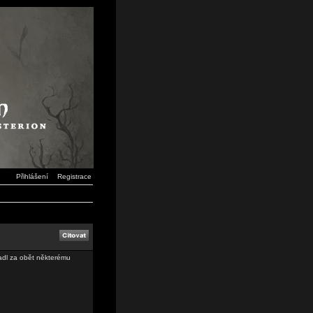
Přihlášení
Registrace
padl za obět některému