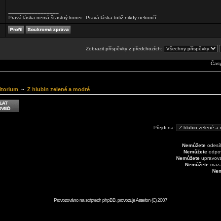
_________________
Pravá láska nemá šťastný konec. Pravá láska totiž nikdy nekončí
Zobrazit příspěvky z předchozích:
Časy
itorium
~
Z hlubin zelené a modré
Přejdi na:
Nemůžete
odesíl
Nemůžete
odpov
Nemůžete
upravovat
Nemůžete
mazat
Nem
Provozováno na scriptech
phpBB
, provozuje
Asterion
(C) 2007