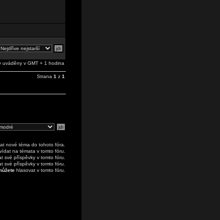
 uváděny v GMT + 1 hodina
Strana
1
z
1
at nové téma do tohoto fóra.
ídat na témata v tomto fóru.
 své příspěvky v tomto fóru.
 své příspěvky v tomto fóru.
ůžete
hlasovat v tomto fóru.