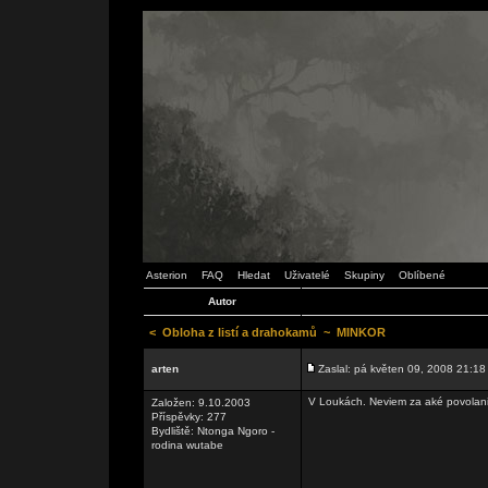
Asterion
FAQ
Hledat
Uživatelé
Skupiny
Oblíbené
Autor
<
Obloha z listí a drahokamů
~
MINKOR
arten
Zaslal: pá květen 09, 2008 21:18
V Loukách. Neviem za aké povolanie
Založen: 9.10.2003
Příspěvky: 277
Bydliště: Ntonga Ngoro -
rodina wutabe