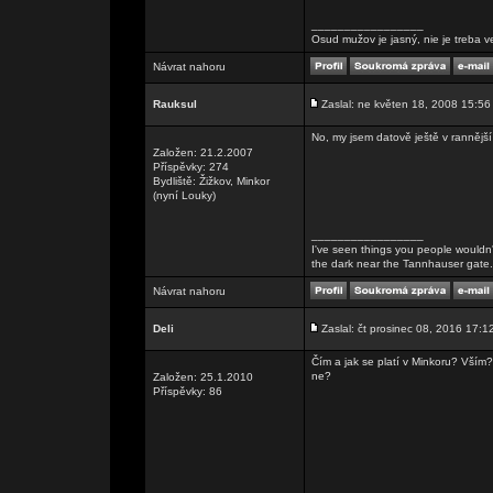
_________________
Osud mužov je jasný, nie je treba v
Návrat nahoru
Rauksul
Zaslal: ne květen 18, 2008 15:56
No, my jsem datově ještě v rannější
Založen: 21.2.2007
Příspěvky: 274
Bydliště: Žižkov, Minkor
(nyní Louky)
_________________
I've seen things you people wouldn't
the dark near the Tannhauser gate. Al
Návrat nahoru
Deli
Zaslal: čt prosinec 08, 2016 17:1
Čím a jak se platí v Minkoru? Vším
ne?
Založen: 25.1.2010
Příspěvky: 86