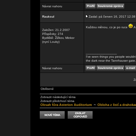
Návrat nahoru
Rauksul
Zaslal: pá červen 16, 2017 12:38
Každou měnou, co je po ruce
A 
Založen: 21.2.2007
Příspěvky: 274
Bydliště: Žižkov, Minkor
(nyní Louky)
_________________
I've seen things you people wouldn't
the dark near the Tannhauser gate. Al
Návrat nahoru
Z
Oblíbené
Zobrazit následující téma
Zobrazit předchozí téma
Obsah fóra Asterion Auditorium
~
Obloha z listí a drahok