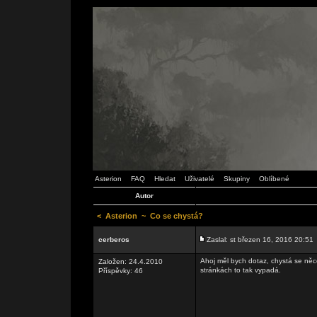
Asterion
FAQ
Hledat
Uživatelé
Skupiny
Oblíbené
Autor
<
Asterion
~
Co se chystá?
cerberos
Zaslal: st březen 16, 2016 20:51
Ahoj měl bych dotaz, chystá se něco
Založen: 24.4.2010
stránkách to tak vypadá.
Příspěvky: 46