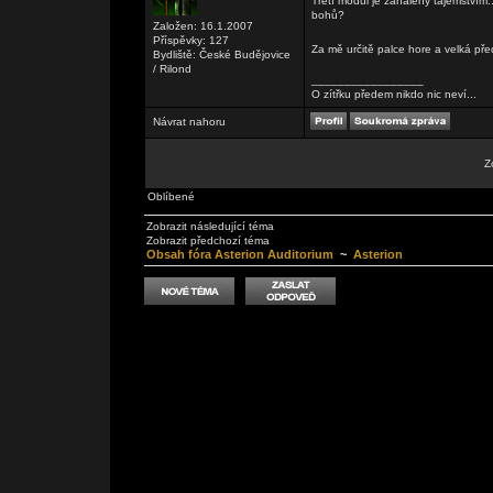
Třetí modul je zahalený tajemstvím
bohů?
Založen: 16.1.2007
Příspěvky: 127
Za mě určitě palce hore a velká p
Bydliště: České Budějovice
/ Rilond
_________________
O zítřku předem nikdo nic neví...
Návrat nahoru
Z
Oblíbené
Zobrazit následující téma
Zobrazit předchozí téma
Obsah fóra Asterion Auditorium
~
Asterion