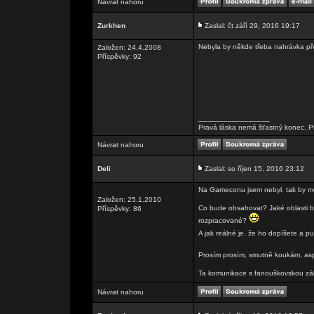
Návrat nahoru
Zurkhen
Zaslal: čt září 29, 2016 19:17
Nebyla by někde třeba nahrávka př
Založen: 24.4.2008
Příspěvky: 92
_________________
Pravá láska nemá šťastný konec. Pr
Návrat nahoru
Deli
Zaslal: so říjen 15, 2016 23:12
Na Gameconu jsem nebyl, tak by mě
Založen: 25.1.2010
Co bude obsahovat? Jaké oblasti b
Příspěvky: 86
rozpracované?
A jak reálné je, že ho dopíšete a p
Prosím prosím, smutně koukám, as
Ta komunikace s fanouškovskou zá
Návrat nahoru