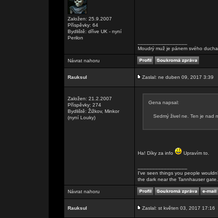
Založen: 25.9.2007
Příspěvky: 64
Bydliště: dříve UK - nyní
Perilon
_________________
Moudrý muž je pánem svého ducha, 
Návrat nahoru
Rauksul
Zaslal: ne duben 09, 2017 3:39
Založen: 21.2.2007
Gena napsal:
Příspěvky: 274
Bydliště: Žižkov, Minkor
Sedmý živel ne. Ten je nad 
(nyní Louky)
Ha! Díky za info
Upravím to.
_________________
I've seen things you people wouldn't
the dark near the Tannhauser gate. Al
Návrat nahoru
Rauksul
Zaslal: st květen 03, 2017 17:16