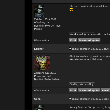
Chci se zeptat, jestli se nějak bu
Založen: 25.9.2007
Příspěvky: 64
Bydliště: dříve UK - nyní
Perilon
_________________
Moudrý muž je pánem svého ducha, 
Návrat nahoru
Kelghor
Zaslal: st březen 15, 2017 16:06
Ahoj, čupakabra byl krycí název pr
aktualizovat, o tom žádná =)
Založen: 4.11.2010
Příspěvky: 243
Bydliště: Praha / Albireo
_________________
Důvěřuj, ale prověřuj.
Návrat nahoru
Gena
Zaslal: čt březen 16, 2017 19:54
Sedmý živel ne. Ten je nad ní, že