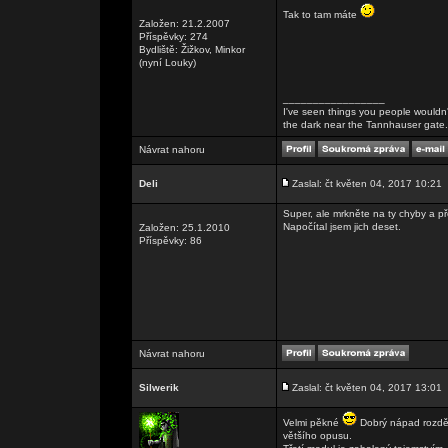
Tak to tam máte
Založen: 21.2.2007
Příspěvky: 274
Bydliště: Žižkov, Minkor
(nyní Louky)
_________________
I've seen things you people wouldn't
the dark near the Tannhauser gate. Al
Návrat nahoru
Deli
Zaslal: čt květen 04, 2017 10:21
Super, ale mrkněte na ty chyby a přek
Napočítal jsem jich deset.
Založen: 25.1.2010
Příspěvky: 86
Návrat nahoru
Silwerik
Zaslal: čt květen 04, 2017 13:01
Velmi pěkné
Dobrý nápad rozděl
většího opusu.