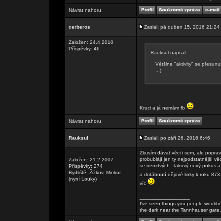
Návrat nahoru
cerberos
Zaslal: pá duben 15, 2016 21:24
Založen: 24.4.2010
Příspěvky: 46
Rauksul napsal:
Většina "aktivity" se přesunu
...)
Kruci a já nemám fb
Návrat nahoru
Rauksul
Zaslal: po září 26, 2016 6:46
Zkusím dávat věci i sem, ale poprav
probublájí jen ty nejpodstatnější vě
Založen: 21.2.2007
se nemrtvých. Takový nový pokus a
Příspěvky: 274
Bydliště: Žižkov, Minkor
a dotáhnutí dějové linky k roku 873
(nyní Louky)
víc
_________________
I've seen things you people wouldn't
the dark near the Tannhauser gate. Al