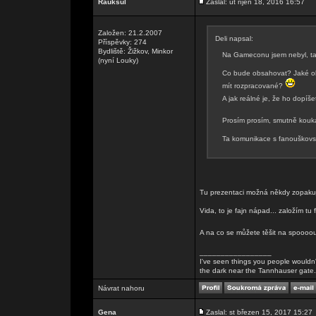
Rauksul
Zaslal: út říjen 18, 2016 16:57
Založen: 21.2.2007
Deli napsal:
Příspěvky: 274
Bydliště: Žižkov, Minkor
Na Gameconu jsem nebyl, tak
(nyní Louky)
Co bude obsahovat? Jaké ob
mít rozpracované?
A jak reálné je, že ho dopíš
Prosím prosím, smutně kou
Ta komunikace s fanouškovs
Tu prezentaci možná někdy zopak
Vida, to je fajn nápad... založím tu 
A na co se můžete těšit na spoooou
_________________
I've seen things you people wouldn't
the dark near the Tannhauser gate. Al
Návrat nahoru
Gena
Zaslal: st březen 15, 2017 15:27