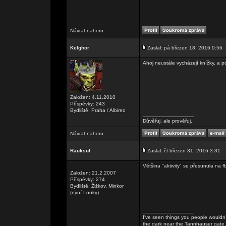
Návrat nahoru
Kelghor
Zaslal: pá březen 18, 2016 9:56
Ahoj neustále vycházejí knížky, a 
Založen: 4.11.2010
Příspěvky: 243
Bydliště: Praha / Albireo
_________________
Důvěřuj, ale prověřuj.
Návrat nahoru
Rauksul
Zaslal: čt březen 31, 2016 3:31
Většina "aktivity" se přesunula na fb
Založen: 21.2.2007
Příspěvky: 274
Bydliště: Žižkov, Minkor
(nyní Louky)
_________________
I've seen things you people wouldn't
the dark near the Tannhauser gate. Al