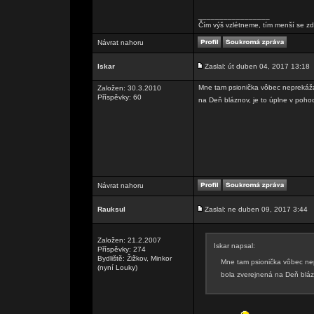
_________________
Čím výš vzlétneme, tím menší se zd
Návrat nahoru
Iskar
Zaslal: út duben 04, 2017 13:18
Mne tam psionička vôbec neprekážal
Založen: 30.3.2010
Příspěvky: 60
na Deň bláznov, je to úplne v poh
Návrat nahoru
Rauksul
Zaslal: ne duben 09, 2017 3:44
Založen: 21.2.2007
Iskar napsal:
Příspěvky: 274
Bydliště: Žižkov, Minkor
Mne tam psionička vôbec nep
(nyní Louky)
bola zverejnená na Deň bláz