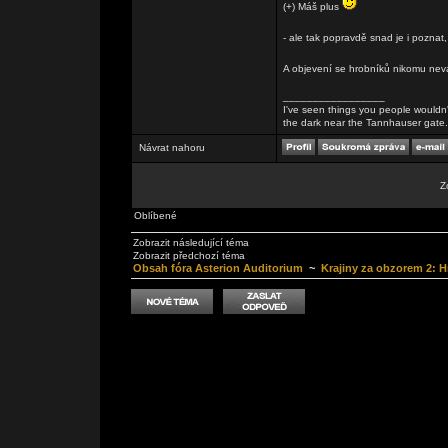
(+) Máš plus
- ale tak popravdě snad je i poznat, 
A objevení se hrobníků nikomu nev
_________________
I've seen things you people wouldn't
the dark near the Tannhauser gate. Al
Návrat nahoru
Z
Oblíbené
Zobrazit následující téma
Zobrazit předchozí téma
Obsah fóra Asterion Auditorium
~
Krajiny za obzorem 2: Hr