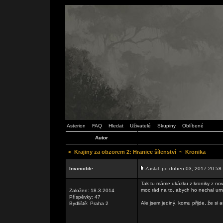
Asterion
FAQ
Hledat
Uživatelé
Skupiny
Oblíbené
Autor
<
Krajiny za obzorem 2: Hranice šílenství
~
Kronika
Invincible
Zaslal: po duben 03, 2017 20:58
Tak tu máme ukázku z kroniky z nov
moc rád na to, abych ho nechal umřít
Založen: 18.3.2014
Příspěvky: 47
Ale jsem jediný, komu přijde, že si 
Bydliště: Praha 2