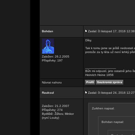
Bohdan
Zaslal: čt listopad 17, 2016 12:38
Díky.
Tak k tomu jsme se ještě nedostali 
protože za ty léta už není lehký p
Založen: 26.2.2005
Příspěvky: 197
_________________
Bůh mi odpustí, jeto ostatně jeho ř
Heinrich Heine 1856
Návrat nahoru
Rauksul
Zaslal: čt listopad 24, 2016 12:27
Založen: 21.2.2007
Zurkhen napsal:
Příspěvky: 274
Bydliště: Žižkov, Minkor
(nyní Louky)
Bohdan napsal: