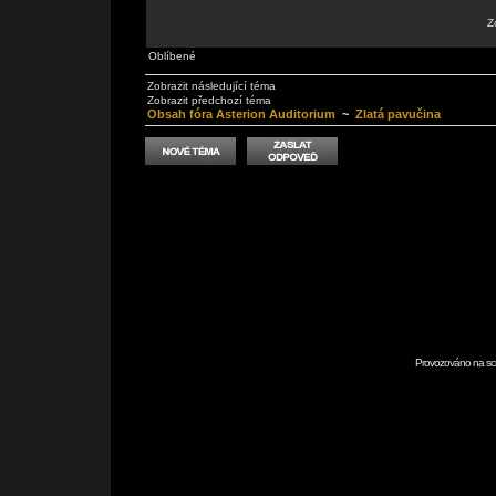
Z
Oblíbené
Zobrazit následující téma
Zobrazit předchozí téma
Obsah fóra Asterion Auditorium
~
Zlatá pavučina
Provozováno na scr