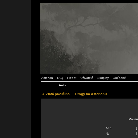
Asterion
FAQ
Hledat
Uživatelé
Skupiny
Oblíbené
Autor
<
Zlatá pavučina
~
Drogy na Asterionu
Pouzi
Ano
[
Ne
[