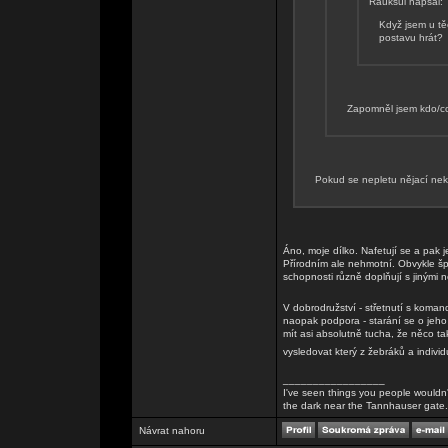
Rauksul napsal:
Když jsem u tě
postavu hrát?
Zapomněl jsem kdo/co
Pokud se nepletu nějací nek
Áno, moje dílko. Nafetují se a pak j
Přírodním ale nehmotní. Obvykle špe
schopnosti různě doplňují s jinými 
V dobrodružství - střetnutí s koman
naopak podpora - starání se o jeho
mít asi absolutně tucha, že něco tak
vysledovat který z žebráků a indivi
_________________
I've seen things you people wouldn't
the dark near the Tannhauser gate. Al
Návrat nahoru