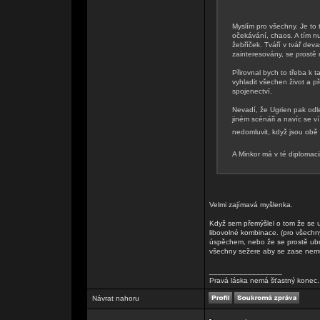
Myslím pro všechny. Je to 
očekávání, chaos. A tím nu
žebříček. Tváří v tvář deva
zainteresovány, se prostě
Přirovnal bych to třeba k 
vyhladit všechen život a p
spojenectví.
Nevadí, že Ugrien pak odlet
jiném scénáři a navíc se ví
nedomluvit, když jsou obě
A Minkor má v té diplomacii
Velmi zajímavá myšlenka.
Když sem přemýšlel o tom že se ub
libovolné kombinace. (pro všechn
úspěchem, nebo že se prostě ubr
všechny sežere aby se zase nemu
_________________
Pravá láska nemá šťastný konec. 
Návrat nahoru