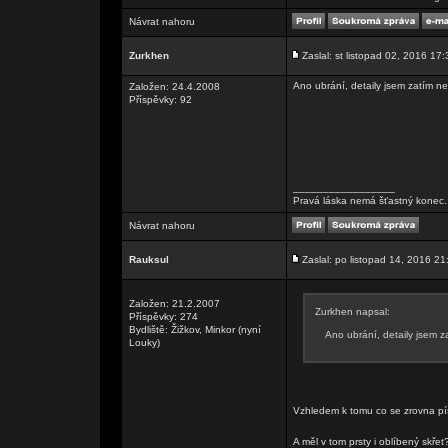
Návrat nahoru
Zurkhen
Zaslal: st listopad 02, 2016 17:
Ano ubrání, detaily jsem zatím ne
Založen: 24.4.2008
Příspěvky: 92
_________________
Pravá láska nemá šťastný konec. 
Návrat nahoru
Rauksul
Zaslal: po listopad 14, 2016 21
Založen: 21.2.2007
Zurkhen napsal:
Příspěvky: 274
Bydliště: Žižkov, Minkor (nyní
Ano ubrání, detaily jsem z
Louky)
Vzhledem k tomu co se zrovna pí
A měl v tom prsty i oblíbený skře