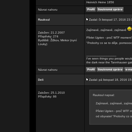
Heinrich Heine 1856
Návrat nahoru
Rauksul
Zaslal: čt listopad 17, 2016 23:
Zajímavé, zajímavé, zajímavé
Založen: 21.2.2007
Příspěvky: 274
Přelet Ugrien - proč WTF moment? 
Bydliště: Žižkov, Minkor (nyní
"Probohy co se to děje, pomoooc
Louky)
_________________
I've seen things you people wouldn
the dark near the Tannhauser gate. 
Návrat nahoru
Deli
Zaslal: pá listopad 18, 2016 15
Založen: 25.1.2010
Rauksul napsal:
Příspěvky: 86
Zajímavé, zajímavé, zají
Přelet Ugrien - proč WTF m
od obyvatel "Probohy co 