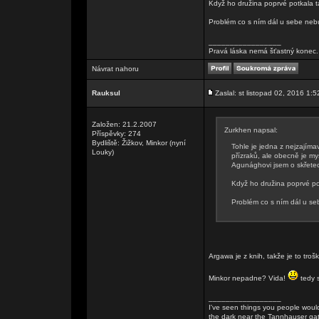
Když ho družina poprvé potkala ta
Problém co s ním dál u sebe nebu
_________________
Pravá láska nemá šťastný konec. 
Návrat nahoru
Rauksul
Zaslal: st listopad 02, 2016 1:5
Založen: 21.2.2007
Zurkhen napsal:
Příspěvky: 274
Bydliště: Žižkov, Minkor (nyní
Tohle je jedna z nejzajíma
Louky)
přízraků, ale obecně je m
Agunághovi jsem o skřetech
Když ho družina poprvé pot
Problém co s ním dál u se
Argawa je z knih, takže je to tro
Minkor nepadne? Vida!
tedy 
_________________
I've seen things you people wouldn
the dark near the Tannhauser gate. 