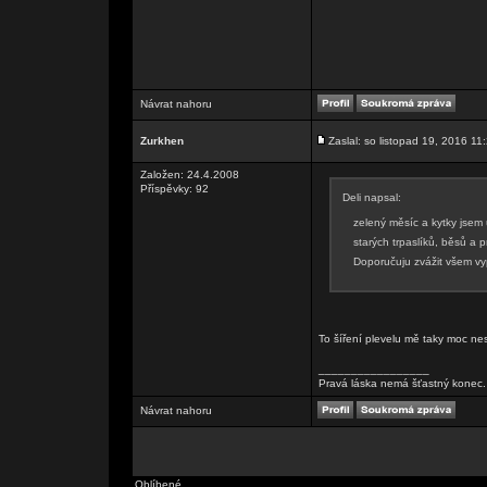
Návrat nahoru
Zurkhen
Zaslal: so listopad 19, 2016 11
Založen: 24.4.2008
Příspěvky: 92
Deli napsal:
zelený měsíc a kytky jsem
starých trpaslíků, běsů a 
Doporučuju zvážit všem vyp
To šíření plevelu mě taky moc nes
_________________
Pravá láska nemá šťastný konec. 
Návrat nahoru
Oblíbené