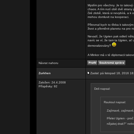
Myslím pro všechny. Je to takový 
chaos. A tím nutí obě dvě strany 
čiré zlobě, která si nevybírá, a 
mohou domluvit na kooperaci.
Přirovnal bych to třeba k takovým
život a přeměnit planetu na pro n
Nevadí, že Ugrien pak odletí někam
navíc se ví, že tam ta Ugrien, ať 
demoralizovány?
A Minkor má v té diplomacii takovo
Návrat nahoru
Zurkhen
Zaslal: pá listopad 18, 2016 18
Založen: 24.4.2008
Příspěvky: 92
Deli napsal:
Rauksul napsal:
Zajímavé, zajímavé
Přelet Ugrien - pro
nějakej drak?" neb