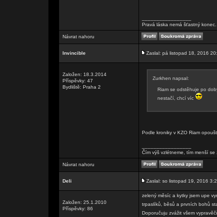
_________________
Pravá láska nemá šťastný konec. 
Návrat nahoru
Invincible
Zaslal: pá listopad 18, 2016 20
Založen: 18.3.2014
Zurkhen napsal:
Příspěvky: 47
Bydliště: Praha 2
Riam se odstěhuje po doby
nestačí, chcí víc
Podle kroniky v KZO Riam opouští
_________________
Čím výš vzlétneme, tím menší se 
Návrat nahoru
Deli
Zaslal: so listopad 19, 2016 3:
zelený měsíc a kytky jsem upe vy
Založen: 25.1.2010
trpaslíků, běsů a prvních bohů st
Příspěvky: 86
Doporučuju zvážit všem vypravěčů