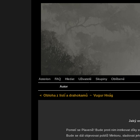
Asterion
FAQ
Hledat
Uživatelé
Skupiny
Oblíbené
Autor
<
Obloha z listí a drahokamů
~
Vugur Hnág
Jaký o
Pomstí se Plaveně! Bude proti nim intrikovat díky s
Bude se dál objevovat poblíž Minkoru, sladovat je