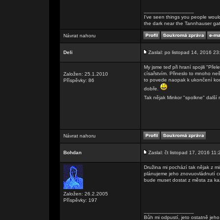
_________________
I've seen things you people wouldn
the dark near the Tannhauser gate. 
Návrat nahoru
Deli
Zaslal: po listopad 14, 2016 23
My jsme teď při hraní spojili "P
císařstvím. Přineslo to mnoho neš
Založen: 25.1.2010
to povede naopak k ukončení kon
Příspěvky: 86
dobře.
Tak nějak Minkor "spolkne" další 
Návrat nahoru
Bohdan
Zaslal: čt listopad 17, 2016 11:
Družina mi pochází tak nějak z mi
plánujeme jeho znovuovládnutí co
bude muset dostat z města za ka
Založen: 26.2.2005
Příspěvky: 197
_________________
Bůh mi odpustí, jeto ostatně jeho