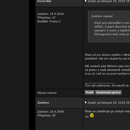
Invincible
Zaslal: pá listopad 18, 2016 19
Založen: 18.3.2014
Zurkhen napsal:
Příspěvky: 47
Bydliště: Praha 2
Když sem přemýšlel o tom ž
skřítků, či jejich libovol
zapojení a navíc s úspěch
Drůvagových lesů nebo je
Riam už tou dobou myslím v Minkor
problémů. Ale ten zbytek by asi 
Mě osobně pád Minkoru taky docela
za jednu z malá absolutně nedotk
to je víc než se na první pohled 
_________________
Čím výš vzlétneme, tím menší se 
Návrat nahoru
Zurkhen
Zaslal: pá listopad 18, 2016 19
Riam se odstěhuje po dobytí nebo
Založen: 24.4.2008
Příspěvky: 92
víc