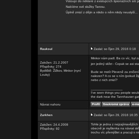
Vstoupí do některé z existujících špionážních sítí j
Nabídne své služby Tarosu.
Úplně zmizí z dějin a nikdo o něm nikdy neuslyší..
Rauksul
Zaslal: so říjen 29, 2016 0:18
Minkor nám padl. Ba co víc, byl 
Založen: 21.2.2007
jen jediný skřet - Copak se asi s
Příspěvky: 274
Bydliště: Žižkov, Minkor (nyní
Bude se mstít Pleveně za zniče
Louky)
nalezen? A co se s ním (pokud žij
nebo z nich zmizí?
_________________
I've seen things you people wouldn
the dark near the Tannhauser gate. 
Návrat nahoru
Zurkhen
Zaslal: so říjen 29, 2016 16:35
Tohle je jedna z nejzajímavějších
Založen: 24.4.2008
obecně je myšlenka na návrat skř
Příspěvky: 92
trochu víc přemýšlet a pracuji s ni