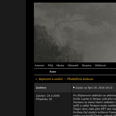
Asterion
FAQ
Hledat
Uživatelé
Skupiny
Oblíbené
Autor
<
Vojenství a umění
~
Předběžná diskuse
Zurkhen
Zaslal: so říjen 29, 2016 18:13
Po třítýdenním obléhání se skřetím
Založen: 24.4.2008
Kníže Lyamir er Sinwar, celá jeho 
Příspěvky: 92
Xentanu se stane hlavní velitelství
rytířů a valkýr Tevirpon bude nadál
čítající něco málo přes PĚT tisíc h
Knížata čtyř zbylých knížectví Fae
sejdou na hradě Čerevu, odhodí vš