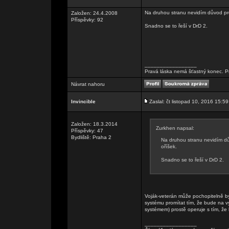
Na druhou stranu nevidím důvod pro
Založen: 24.4.2008
Příspěvky: 92
Snadno se to řeší v DrD 2.
_________________
Pravá láska nemá šťastný konec. Pr
Návrat nahoru
Invincible
Zaslal: čt listopad 10, 2016 15:59
Založen: 18.3.2014
Zurkhen napsal:
Příspěvky: 47
Bydliště: Praha 2
Na druhou stranu nevidím dů
oříšek.
Snadno se to řeší v DrD 2.
Voják-veterán může pochopitelně být
systému promítat tím, že bude na vy
systémem) prostě operuje s tím, že 
_________________