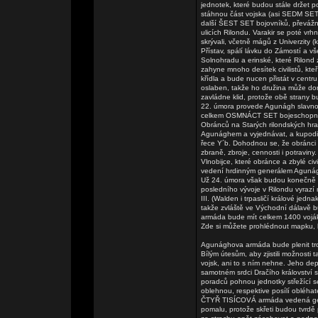
jednotek, které budou stále držet po
stáhnou část vojska (asi SEDM SET 
další ŠEST SET bojovníků, převážně 
ulicích Rilondu. Varakir se poté vr
skrývali, včetně mágů z Univerzity 
Přístav, spálí lávku do Zámostí a vše
Solnohradu a erinské, které Rilond 
zahyne mnoho desítek civilistů, kt
křídla a bude nucen přistát v centru
oslaben, takže ho družina může dor
zavládne klid, protože obě strany b
22. úmora provede Agunágh slavnos
celkem OSMNÁCT SET bojeschopných
Obránců na Starých rilondských hr
Agunághem a vyjednávat, a kupodiv
řece Y´b. Dohodnou se, že obránci m
zbraně, zbroje, cennosti i potravin
Vlnobijce, které obránce a zbylé ci
vedení hrdinným generálem Agunág
Už 24. úmora však budou konečně v
posledního vývoje v Rilondu vyrazí 
III. (Walden i trpasličí králové jed
takže zvláště ve Východní dálavě b
armáda bude mít celkem 1400 voj
Zde si můžete prohlédnout mapku, k
Agunághova armáda bude plenit tro
Bílým útesům, aby zjistili možnosti 
vojsk, ani to s ním nehne. Jeho dep
samotném srdci Dračího království 
poradců pohnou jednotky střežící s
oblehnou, respektive posílí obléhate
ČTYŘ TISÍCOVÁ armáda vedená gene
pomalu, protože skřeti budou tvrdě