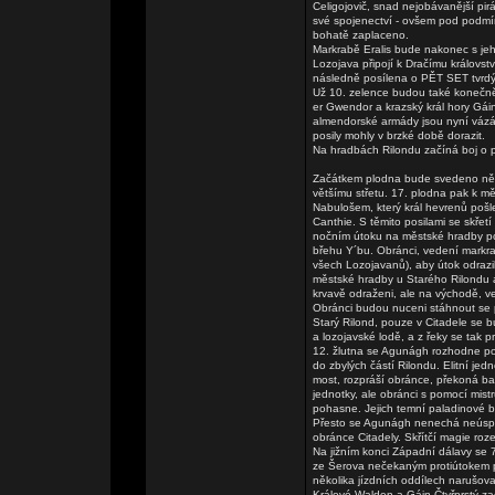
Celigojovič, snad nejobávanější pi
své spojenectví - ovšem pod podm
bohatě zaplaceno.
Markrabě Eralis bude nakonec s je
Lozojava připojí k Dračímu královs
následně posílena o PĚT SET tvrdý
Už 10. zelence budou také konečně
er Gwendor a krazský král hory Gáin 
almendorské armády jsou nyní vázá
posily mohly v brzké době dorazit.
Na hradbách Rilondu začíná boj o p
Začátkem plodna bude svedeno něko
většímu střetu. 17. plodna pak k 
Nabulošem, který král hevrenů pošl
Canthie. S těmito posilami se skře
nočním útoku na městské hradby poš
břehu Y´bu. Obránci, vedení markra
všech Lozojavanů), aby útok odrazili
městské hradby u Starého Rilondu 
krvavě odraženi, ale na východě, ve 
Obránci budou nuceni stáhnout se 
Starý Rilond, pouze v Citadele se 
a lozojavské lodě, a z řeky se tak 
12. žlutna se Agunágh rozhodne po
do zbylých částí Rilondu. Elitní je
most, rozpráší obránce, překoná bar
jednotky, ale obránci s pomocí mist
pohasne. Jejich temní paladinové bu
Přesto se Agunágh nenechá neúspěc
obránce Citadely. Skřítčí magie roz
Na jižním konci Západní dálavy se
ze Šerova nečekaným protiútokem př
několika jízdních oddílech narušova
Králové Walden a Gáin Čtyřprstý z