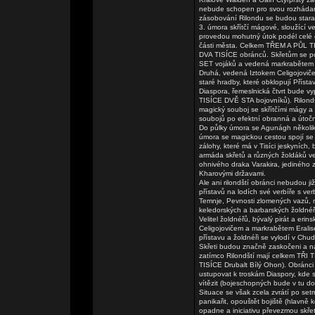
nebude schopen pro svou rozhádan
zásobování Rilondu se budou starat 
3. úmora skřítčí mágové, sloužící v
provedou mohutný útok podél celé 
části města. Celkem TŘEM A PŮL T
DVA TISÍCE obránců. Skřetům se pod
SET vojáků a vedená markrabětem E
Druhá, vedená Iztokem Celigojovič
staré hradby, které obklopují Přísta
Diaspora, řemeslnická čtvrt bude v
TISÍCE DVĚ STA bojovníků). Rilondš
magický souboj se skřítčími mágy a 
soubojů po efektní obranná a útoč
Do půlky úmora se Agunágh několik
úmora se magickou cestou spojí se 
zálohy, které má v Tisíci jeskyníc
armáda skřetů a různých žoldáků ve
ohnivého draka Varakira, jediného z
Kharovými državami.
Ale ani rilondští obránci nebudou ji
přístavů na lodích své verbíře s ver
Temnje, Pevnosti zlomených vazů, 
keledorských a barbarských žoldnéř
Velitel žoldnéřů, bývalý pirát a er
Celigojovičem a markrabětem Eralis
přístavu a žoldnéři se vylodí v Chud
Skřeti budou značně zaskočeni a na
zatímco Rilondští mají celkem TŘI
TISÍCE Drubalt Bílý Ohon). Obránci 
ustupovat k troskám Diaspory, kde 
vítězit (bojeschopných bude v tu
Situace se však zcela zvrátí po set
panikařit, opouštět bojiště (hlavně k
opadne a iniciativu převezmou skřeti