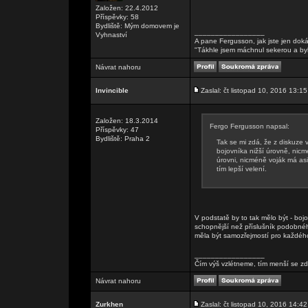
Založen: 22.4.2012
Příspěvky: 58
Bydliště: Mým domovem je
_________________
Vyhnaství
A pane Fergusson, jak jste jen doká
"Tákhle jsem máchnul sekerou a by
Návrat nahoru
Invincible
Zaslal: čt listopad 10, 2016 13:15
Založen: 18.3.2014
Fergo Fergusson napsal:
Příspěvky: 47
Bydliště: Praha 2
Tak se mi zdá, že z diskuze 
bojovníka nižší úrovně, nicmé
úrovni, nicméně voják má asi
tím lepší velení.
V podstatě by to tak mělo být - bojo
schopnější než příslušník podobné
měla být samozřejmostí pro každého 
_________________
Čím výš vzlétneme, tím menší se zd
Návrat nahoru
Zurkhen
Zaslal: čt listopad 10, 2016 14:42