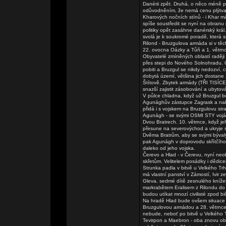
Danérii zpět. Druhá, o něco méně po
odůvodněním, že nemá cenu plýtvat 
Kharových nočních stínů - i Khar má
spíše soustředit se nyní na obranu
politiky opět zasáhne danérský král
svolá je k soukromé poradě, která
Rilond - Bruzgulova armáda si v tě
22. ovocna Oázky a Tůň a 1. větrnc
Obyvatelé zmíněných oblastí raději k
přes stepi do Nového Solnohradu. O
pobiti a Bruzgul se nikdy nedozví, c
dobytá území, většina jich dostane z
Štítově. Zbytek armády (TŘI TISÍC
snazší zajistit zásobování a ubytová
V půlce chladna, když už Bruzgul bu
Agunághův zástupce Zagrask a nabíd
přidá i s vojskem na Bruzgulovu str
Agunágh - se svými OSMI STY voják
Dvou Bratrech. 10. větrnce, když j
přesune na severovýchod a ukryje 
Dvěma Bratrům, aby se svými býval
pak Agunágh v doprovodu skřítčího
daleko od jeho vojska.
Čerevo a Hlad - v Čerevu, nyní ne
skřetům. Velitelem posádky i dědic
Strunka padla v bitvě u Velkého Tr
má vlastní panství v Zámostí, Ivir z
Gleva, sedmé dítě zesnulého kníže
markrabětem Eralisem z Rilondu do 
budou utíkat mnozí civilisté zpod 
Na hradě Hlad bude ovšem situace 
Bruzgulovou armádou a 28. větrnce 
nebude, neboť po bitvě u Velkého 
Tevirpon a Maebron - oba znovu ob