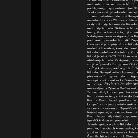
ze strachu opět zásobovat a podporo
nedosáhnou větších úspěchů. Bruzg
pod Agunághovým vedením (asi 300 vo
Takřka na smrt vyhladovělé osádky t
zrušením obléhání, ale proti Bruzgu
armáda dorazí až 20. travna. Něco 
cesty z dobytých území do Rilondu,
nedobytých hradů. Sídlem těchto voj
hrady, šlo mu hlavně o to, být co nej
V dobytém městě se Agunágh a Bru
podmanění posledních zbytků Západn
které se od jeho příjezdu do Rilond
následně k souboji, který ale ukončí
Rilondu rozdělí na dva tábory. Pod
Rilond (včetně DVOU SET hevrenů a 
obléhaných hradů. Za Agunágha se
spojit svůj osud s Bruzgulem. Obě č
ze Čtyř království, orků a goblinů. T
Rilondu. Bruzgul zatlačí Agunághov
přejdou na Bruzgulovu stranu. Agu
ustoupit a stáhnout se ke Dvěma b
nyní čítající ČTYŘI TISÍCE PĚT SE
nezávislým na Zylovi a Dračím králov
Teprve někdy koncem prvního alden
Rozhodnou se tedy vrátit se do Kwes
Příchod Bruzgulových posil je značn
kampaň až na jaro, protože někdy 
se cesta z Kwesaru po Trpasličí siln
bojeschopnost, a navíc možnost záso
Bruzgula jsou síly skřetů a spoje
trpasličí králové ani pomyslet.
Jakmile zpráva o pádu Rilondu dora
proroků, hlásajících konec světa, 
sobě mnoho nových oveček. Urozen
Část šlechticů bude chtít k Rilond