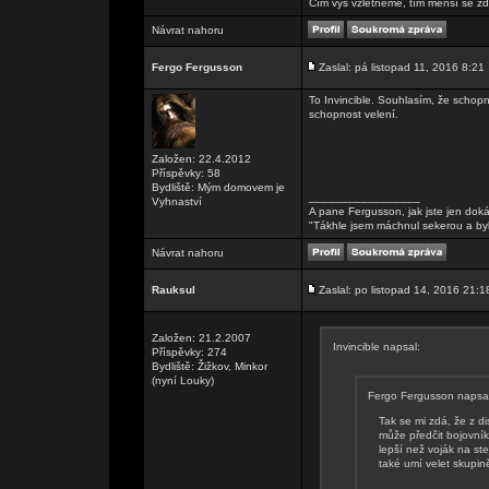
Čím výš vzlétneme, tím menší se zd
Návrat nahoru
Fergo Fergusson
Zaslal: pá listopad 11, 2016 8:21
To Invincible. Souhlasím, že schopn
schopnost velení.
Založen: 22.4.2012
Příspěvky: 58
Bydliště: Mým domovem je
_________________
Vyhnaství
A pane Fergusson, jak jste jen doká
"Tákhle jsem máchnul sekerou a by
Návrat nahoru
Rauksul
Zaslal: po listopad 14, 2016 21:1
Založen: 21.2.2007
Invincible napsal:
Příspěvky: 274
Bydliště: Žižkov, Minkor
(nyní Louky)
Fergo Fergusson napsal
Tak se mi zdá, že z d
může předčit bojovník
lepší než voják na st
také umí velet skupině