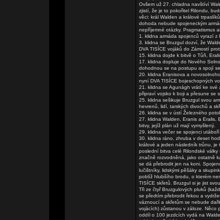
Ovšem už 27. chladna navštíví Wald
zjistí, že je to pokořitel Rilondu,
věci: král Walden a králové trpasl
dohoda nebude spojeneckým armádám 
nepříjemné otázky. Pragmatismus a
1. klidna armáda spojenců vyrazí z
3. klidna se Bruzgul dozví, že Wal
DVA TISÍCE vojáků do Zámostí proti 
15. klidna dojde k bitvě o Tůň, Er
17. klidna dopluje do Nového Solno
dohodnou se na postupu a spojí se 
20. klidna Eranisova a novosolnohr
nyní DVA TISÍCE bojeschopných vo
21. klidna se Agunágh vrátí ke své
připraví vojsko k boji a přesune se
25. klidna sešikuje Bruzgul svou a
hevrenů, lidí, tarských divochů a sk
26. klidna se v ústí Železného poto
27. klidna Walden, Eranis a Eralis
bitvy, jejíž plán už mají vymyšlený.
29. klidna večer se spojenci utáboř
30. klidna ráno, zhruba v deset hod
králové a jeden následník trůnu, je
poslední bitva celé Rilondské války
značně rozvodněná, jako ostatně kaž
se dá přebrodit jen na koni. Spojen
lučištníky, lidskými pěšáky a skup
poblíž hlubšího brodu, o kterém ne
TISÍCE skřetů. Bruzgul si je jist s
Tři ze čtyř Bruzgulových pluků (kaž
se předtím přebrodit řekou a vydrž
váznoucí a skřetům se nebude dařit 
vojácích) zůstanou v záloze. Něco p
oddíl o 100 jezdcích vydá na Walde