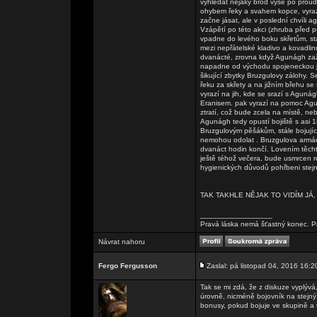
vyhledat nějaký brod výše po proudu,
ohybem řeky a svahem kopce, vyraz
začne jásat, ale v poslední chvíli
Vzápětí po této akci (zhruba před 
vpadne do levého boku skřetům, stá
mezi nepřátelské kladivo a kovadlin
dvanácté, zrovna když Agunágh zaž
napadne od východu spojeneckou jízd
šikující zbytky Bruzgulovy zálohy. S
řeku za skřety a na jižním břehu se
vyrazí na jih, kde se srazí s Aguná
Eranisem. pak vyrazí na pomoc Agun
ztratí, což bude zcela na místě, n
Agunágh tedy opustí bojiště s asi 1
Bruzgulovým pěšákům, stále bojující
nemohou odolat . Bruzgulova armád
dvanáct hodin končí. Lovením těcht
ještě téhož večera, bude usmrcen r
hygienických důvodů pohřbeni stejně
TAK TAKHLE NĚJAK TO VIDÍM JÁ,
_________________
Pravá láska nemá šťastný konec. Pr
Návrat nahoru
Fergo Fergusson
Zaslal: pá listopad 04, 2016 16:2
Tak se mi zdá, že z diskuze vyplývá
úrovně, nicméně bojovník na stejný 
bonusy, pokud bojuje ve skupině a t