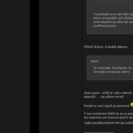
V podstatě by to tak mělo být
lehce schopnější než přísl
velet skupině by měla být sa
podřízené pozici.
Pěkně řečeno. A skvělá diskuze.
citace:
To Invincible. Souhlasím, že
tím lepší schopnost velení.
Zase pozor - určitě je i plno elitních
pikenýrů, ... ale přitom nevelí.
Prostě to není úplně jendoduché
V tom zmíněném DrDII by se to jedno
ten bojovník umí kvantum jiných věcí
voják pravděpodobně trénuje pořád 
_________________