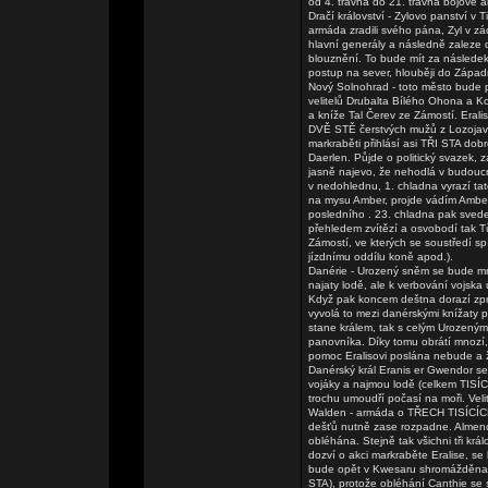
od 4. travna do 21. travna bojové ak
Dračí království - Zylovo panství v 
armáda zradili svého pána, Zyl v zác
hlavní generály a následně zaleze 
blouznění. To bude mít za následe
postup na sever, hlouběji do Západ
Nový Solnohrad - toto město bude p
velitelů Drubalta Bílého Ohona a Ko
a kníže Tal Čerev ze Zámostí. Era
DVĚ STĚ čerstvých mužů z Lozojavy
markraběti přihlásí asi TŘI STA dob
Daerlen. Půjde o politický svazek, 
jasně najevo, že nehodlá v budouc
v nedohlednu, 1. chladna vyrazí ta
na mysu Amber, projde vádím Amber 
posledního . 23. chladna pak sved
přehledem zvítězí a osvobodí tak T
Zámostí, ve kterých se soustředí s
jízdnímu oddílu koně apod.).
Danérie - Urozený sněm se bude m
najaty lodě, ale k verbování vojsk
Když pak koncem deštna dorazí zpr
vyvolá to mezi danérskými knížaty pa
stane králem, tak s celým Urozeným
panovníka. Díky tomu obrátí mnozí
pomoc Eralisovi poslána nebude a ž
Danérský král Eranis er Gwendor se s
vojáky a najmou lodě (celkem TISÍC
trochu umoudří počasí na moři. Vel
Walden - armáda o TŘECH TISÍCÍCH
dešťů nutně zase rozpadne. Almendorš
obléhána. Stejně tak všichni tři k
dozví o akci markraběte Eralise, s
bude opět v Kwesaru shromážděna 
STA), protože obléhání Canthie se