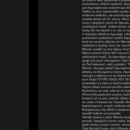
ze strachu opět zásobovat a podporo
nedosáhnou větších úspěchů. Bruzg
pod Agunághovým vedením (asi 300 vo
Takřka na smrt vyhladovělé osádky t
zrušením obléhání, ale proti Bruzgu
armáda dorazí až 20. travna. Něco 
cesty z dobytých území do Rilondu,
nedobytých hradů. Sídlem těchto voj
hrady, šlo mu hlavně o to, být co nej
V dobytém městě se Agunágh a Bru
podmanění posledních zbytků Západn
které se od jeho příjezdu do Rilond
následně k souboji, který ale ukončí
Rilondu rozdělí na dva tábory. Pod
Rilond (včetně DVOU SET hevrenů a 
obléhaných hradů. Za Agunágha se
spojit svůj osud s Bruzgulem. Obě č
ze Čtyř království, orků a goblinů. T
Rilondu. Bruzgul zatlačí Agunághov
přejdou na Bruzgulovu stranu. Agu
ustoupit a stáhnout se ke Dvěma b
nyní čítající ČTYŘI TISÍCE PĚT SE
nezávislým na Zylovi a Dračím králov
Teprve někdy koncem prvního alden
Rozhodnou se tedy vrátit se do Kwes
Příchod Bruzgulových posil je značn
kampaň až na jaro, protože někdy 
se cesta z Kwesaru po Trpasličí siln
bojeschopnost, a navíc možnost záso
Bruzgula jsou síly skřetů a spoje
trpasličí králové ani pomyslet.
Jakmile zpráva o pádu Rilondu dora
proroků, hlásajících konec světa, 
sobě mnoho nových oveček. Urozen
Část šlechticů bude chtít k Rilond