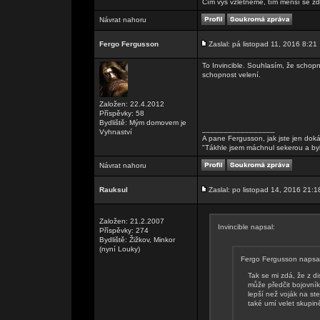
Čím výš vzlétneme, tím menší se zd
Návrat nahoru
Fergo Fergusson
Zaslal: pá listopad 11, 2016 8:21
To Invincible. Souhlasím, že schopn
schopnost velení.
Založen: 22.4.2012
Příspěvky: 58
Bydliště: Mým domovem je
_________________
Vyhnaství
A pane Fergusson, jak jste jen doká
"Tákhle jsem máchnul sekerou a by
Návrat nahoru
Rauksul
Zaslal: po listopad 14, 2016 21:1
Založen: 21.2.2007
Invincible napsal:
Příspěvky: 274
Bydliště: Žižkov, Minkor
(nyní Louky)
Fergo Fergusson napsal
Tak se mi zdá, že z d
může předčit bojovník
lepší než voják na st
také umí velet skupině