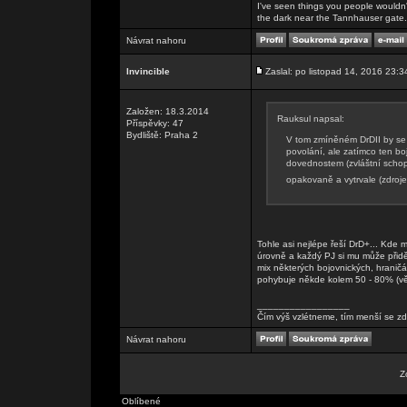
I've seen things you people wouldn't
the dark near the Tannhauser gate. Al
Návrat nahoru
Invincible
Zaslal: po listopad 14, 2016 23:3
Založen: 18.3.2014
Rauksul napsal:
Příspěvky: 47
Bydliště: Praha 2
V tom zmíněném DrDII by se t
povolání, ale zatímco ten boj
dovednostem (zvláštní schop
opakovaně a vytrvale (zdroj
Tohle asi nejlépe řeší DrD+... Kde m
úrovně a každý PJ si mu může přidě
mix některých bojovnických, hraničá
pohybuje někde kolem 50 - 80% (vět
_________________
Čím výš vzlétneme, tím menší se zd
Návrat nahoru
Z
Oblíbené