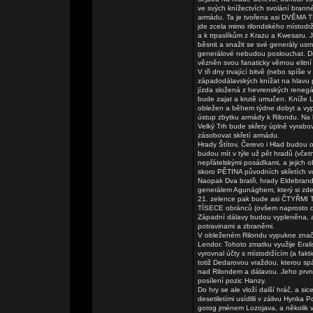
ve svých knížectvích svolání brann
armádu. Ta je tvořena asi DVĚMA TIS
jde zcela mimo rilondského místodrž
a k trpaslíkům z Krazu a Kwesaru. 
běsnit a snažit se své generály usmě
generálové nebudou poslouchat. Dr
vězněn svou fanaticky věrnou elitní
V tři dny trvající bitvě (nebo spíše 
západodálavských knížat na hlavu po
jízda složená z hevrenských renegá
bude zajat a krutě umučen. Kníže L
obležen a během týdne dobyt a vypá
ústup zbytku armády k Rilondu. Na
Velký Trh bude skřety úplně vyrabo
zásobovat skřetí armádu.
Hrady Štítov, Čerevo i Hlad budou o
budou mít v týle už pět hradů (vče
nepřátelskými posádkami, a jejich 
skoro PĚTINA původních skřetích vo
Naopak Dva bratři, hrady Eldebrand
generálem Agunághem, který si zde z
21. zelence pak bude asi ČTYŘMI TI
TÍSECE obránců (ovšem naprosto de
Západní dálavy budou vypleněna, al
potravinami a zbraněmi.
V obleženém Rilondu vypukne značn
Lendor. Tohoto zmatku využije Eral
vyrovnal účty s místodržícím (a fa
totiž Dedarovou vraždou, kterou sp
nad Rilondem a dálavou. Jeho prvn
posílení pozic Hanzy.
Do hry se ale vloží další hráč, a si
desetiletími usídlili v zálivu Hynk
gorog jménem Lozojava, a několik 