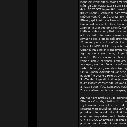
jednotek, které budou stále držet po
stáhnou část vojska (asi SEDM SET 
další ŠEST SET bojovníků, převážně 
ulicích Rilondu. Varakir se poté vr
skrývali, včetně mágů z Univerzity 
Přístav, spálí lávku do Zámostí a vše
Solnohradu a erinské, které Rilond 
zahyne mnoho desítek civilistů, kt
křídla a bude nucen přistát v centru
oslaben, takže ho družina může dor
zavládne klid, protože obě strany b
22. úmora provede Agunágh slavnos
celkem OSMNÁCT SET bojeschopných
Obránců na Starých rilondských hr
Agunághem a vyjednávat, a kupodiv
řece Y´b. Dohodnou se, že obránci m
zbraně, zbroje, cennosti i potravin
Vlnobijce, které obránce a zbylé ci
vedení hrdinným generálem Agunág
Už 24. úmora však budou konečně v
posledního vývoje v Rilondu vyrazí 
III. (Walden i trpasličí králové jed
takže zvláště ve Východní dálavě b
armáda bude mít celkem 1400 voj
Zde si můžete prohlédnout mapku, k
Agunághova armáda bude plenit tro
Bílým útesům, aby zjistili možnosti 
vojsk, ani to s ním nehne. Jeho dep
samotném srdci Dračího království 
poradců pohnou jednotky střežící s
oblehnou, respektive posílí obléhate
ČTYŘ TISÍCOVÁ armáda vedená gene
pomalu, protože skřeti budou tvrdě