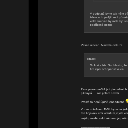
V podstatě by to tak mělo být
lehce schopnější než přísl
velet skupině by měla být sa
podřízené pozici.
Pěkně řečeno. A skvělá diskuze.
citace:
To Invincible. Souhlasím, že
tím lepší schopnost velení.
Zase pozor - určitě je i plno elitních
pikenýrů, ... ale přitom nevelí.
Prostě to není úplně jendoduché
V tom zmíněném DrDII by se to jedno
ten bojovník umí kvantum jiných věcí
voják pravděpodobně trénuje pořád 
_________________