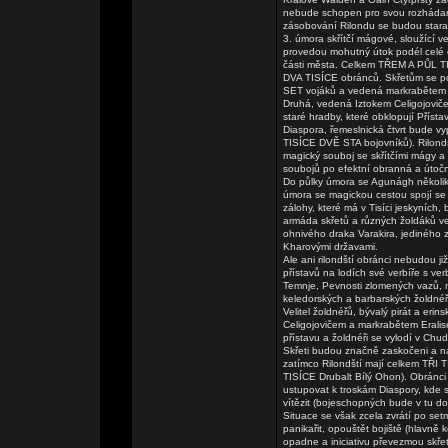
nebude schopen pro svou rozhádan
zásobování Rilondu se budou starat 
3. úmora skřítčí mágové, sloužící v
provedou mohutný útok podél celé 
části města. Celkem TŘEM A PŮL T
DVA TISÍCE obránců. Skřetům se pod
SET vojáků a vedená markrabětem E
Druhá, vedená Iztokem Celigojovič
staré hradby, které obklopují Přísta
Diaspora, řemeslnická čtvrt bude v
TISÍCE DVĚ STA bojovníků). Rilondš
magický souboj se skřítčími mágy a 
soubojů po efektní obranná a útoč
Do půlky úmora se Agunágh několik
úmora se magickou cestou spojí se 
zálohy, které má v Tisíci jeskyníc
armáda skřetů a různých žoldáků ve
ohnivého draka Varakira, jediného z
Kharovými državami.
Ale ani rilondští obránci nebudou ji
přístavů na lodích své verbíře s ver
Temnje, Pevnosti zlomených vazů, 
keledorských a barbarských žoldnéř
Velitel žoldnéřů, bývalý pirát a er
Celigojovičem a markrabětem Eralis
přístavu a žoldnéři se vylodí v Chud
Skřeti budou značně zaskočeni a na
zatímco Rilondští mají celkem TŘI
TISÍCE Drubalt Bílý Ohon). Obránci 
ustupovat k troskám Diaspory, kde 
vítězit (bojeschopných bude v tu
Situace se však zcela zvrátí po set
panikařit, opouštět bojiště (hlavně k
opadne a iniciativu převezmou skřeti