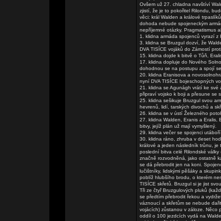
Ovšem už 27. chladna navštíví Wald
zjistí, že je to pokořitel Rilondu,
věci: král Walden a králové trpasl
dohoda nebude spojeneckým armádám 
nepříjemné otázky. Pragmatismus a
1. klidna armáda spojenců vyrazí z
3. klidna se Bruzgul dozví, že Wal
DVA TISÍCE vojáků do Zámostí proti 
15. klidna dojde k bitvě o Tůň, Er
17. klidna dopluje do Nového Solno
dohodnou se na postupu a spojí se 
20. klidna Eranisova a novosolnohr
nyní DVA TISÍCE bojeschopných vo
21. klidna se Agunágh vrátí ke své
připraví vojsko k boji a přesune se
25. klidna sešikuje Bruzgul svou a
hevrenů, lidí, tarských divochů a sk
26. klidna se v ústí Železného poto
27. klidna Walden, Eranis a Eralis
bitvy, jejíž plán už mají vymyšlený.
29. klidna večer se spojenci utáboř
30. klidna ráno, zhruba v deset hod
králové a jeden následník trůnu, je
poslední bitva celé Rilondské války
značně rozvodněná, jako ostatně kaž
se dá přebrodit jen na koni. Spojen
lučištníky, lidskými pěšáky a skup
poblíž hlubšího brodu, o kterém ne
TISÍCE skřetů. Bruzgul si je jist s
Tři ze čtyř Bruzgulových pluků (kaž
se předtím přebrodit řekou a vydrž
váznoucí a skřetům se nebude dařit 
vojácích) zůstanou v záloze. Něco p
oddíl o 100 jezdcích vydá na Walde