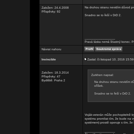
Na druhou stranu nevidím důvod pro
Založen: 24.4.2008
Příspěvky: 92
Snadno se to řeší v DrD 2.
_________________
Pravá láska nemá šťastný konec. Pr
Návrat nahoru
Invincible
Zaslal: čt listopad 10, 2016 15:59
Založen: 18.3.2014
Zurkhen napsal:
Příspěvky: 47
Bydliště: Praha 2
Na druhou stranu nevidím dů
oříšek.
Snadno se to řeší v DrD 2.
Voják-veterán může pochopitelně být
systému promítat tím, že bude na vy
systémem) prostě operuje s tím, že 
_________________