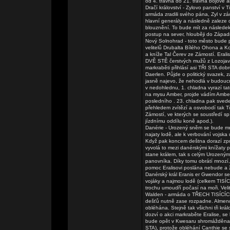
od 4. travna do 21. travna bojové ak
Dračí království - Zylovo panství v 
armáda zradili svého pána, Zyl v zác
hlavní generály a následně zaleze 
blouznění. To bude mít za následe
postup na sever, hlouběji do Západ
Nový Solnohrad - toto město bude p
velitelů Drubalta Bílého Ohona a Ko
a kníže Tal Čerev ze Zámostí. Era
DVĚ STĚ čerstvých mužů z Lozojavy
markraběti přihlásí asi TŘI STA dob
Daerlen. Půjde o politický svazek, 
jasně najevo, že nehodlá v budouc
v nedohlednu, 1. chladna vyrazí ta
na mysu Amber, projde vádím Amber 
posledního . 23. chladna pak sved
přehledem zvítězí a osvobodí tak T
Zámostí, ve kterých se soustředí s
jízdnímu oddílu koně apod.).
Danérie - Urozený sněm se bude m
najaty lodě, ale k verbování vojsk
Když pak koncem deštna dorazí zpr
vyvolá to mezi danérskými knížaty pa
stane králem, tak s celým Urozeným
panovníka. Díky tomu obrátí mnozí
pomoc Eralisovi poslána nebude a ž
Danérský král Eranis er Gwendor se s
vojáky a najmou lodě (celkem TISÍC
trochu umoudří počasí na moři. Vel
Walden - armáda o TŘECH TISÍCÍCH
dešťů nutně zase rozpadne. Almendorš
obléhána. Stejně tak všichni tři k
dozví o akci markraběte Eralise, s
bude opět v Kwesaru shromážděna 
STA), protože obléhání Canthie se