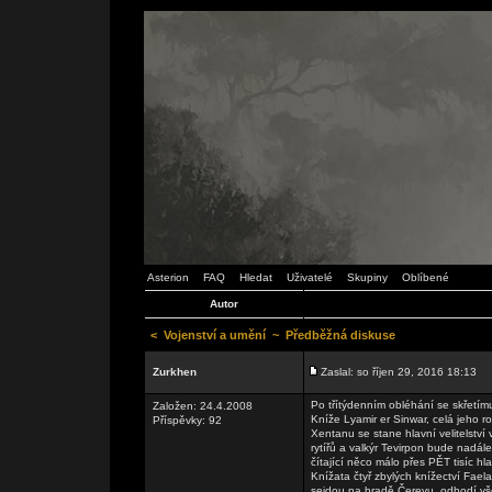
Asterion
FAQ
Hledat
Uživatelé
Skupiny
Oblíbené
Autor
<
Vojenství a umění
~
Předběžná diskuse
Zurkhen
Zaslal: so říjen 29, 2016 18:13
Po třítýdenním obléhání se skřetím
Založen: 24.4.2008
Kníže Lyamir er Sinwar, celá jeho 
Příspěvky: 92
Xentanu se stane hlavní velitelství
rytířů a valkýr Tevirpon bude nadál
čítající něco málo přes PĚT tisíc h
Knížata čtyř zbylých knížectví Fae
sejdou na hradě Čerevu, odhodí vš