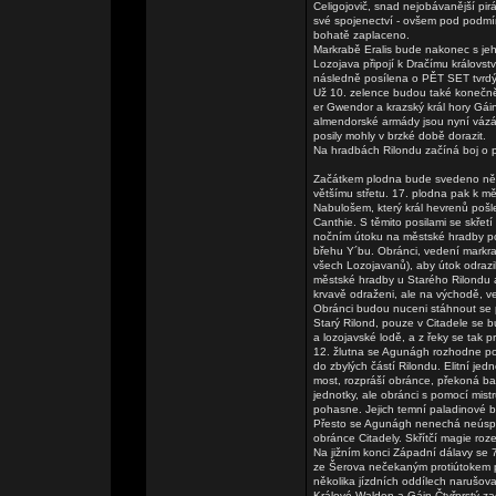
Celigojovič, snad nejobávanější pi
své spojenectví - ovšem pod podm
bohatě zaplaceno.
Markrabě Eralis bude nakonec s je
Lozojava připojí k Dračímu královs
následně posílena o PĚT SET tvrdý
Už 10. zelence budou také konečně
er Gwendor a krazský král hory Gáin 
almendorské armády jsou nyní vázá
posily mohly v brzké době dorazit.
Na hradbách Rilondu začíná boj o p
Začátkem plodna bude svedeno něko
většímu střetu. 17. plodna pak k 
Nabulošem, který král hevrenů pošl
Canthie. S těmito posilami se skře
nočním útoku na městské hradby poš
břehu Y´bu. Obránci, vedení markra
všech Lozojavanů), aby útok odrazili
městské hradby u Starého Rilondu 
krvavě odraženi, ale na východě, ve 
Obránci budou nuceni stáhnout se 
Starý Rilond, pouze v Citadele se 
a lozojavské lodě, a z řeky se tak 
12. žlutna se Agunágh rozhodne po
do zbylých částí Rilondu. Elitní je
most, rozpráší obránce, překoná bar
jednotky, ale obránci s pomocí mist
pohasne. Jejich temní paladinové bu
Přesto se Agunágh nenechá neúspěc
obránce Citadely. Skřítčí magie roz
Na jižním konci Západní dálavy se
ze Šerova nečekaným protiútokem př
několika jízdních oddílech narušova
Králové Walden a Gáin Čtyřprstý z