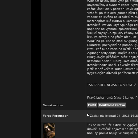
vyhledat nějaký brod výše po proudu,
ohybem řeky a svahem kopce, vyraz
začne jásat, ale v poslední chvíli
Vzápětí po této akci (zhruba před 
vpadne do levého boku skřetům, stá
mezi nepřátelské kladivo a kovadlin
dvanácté, zrovna když Agunágh zaž
napadne od východu spojeneckou jízd
šikující zbytky Bruzgulovy zálohy. S
řeku za skřety a na jižním břehu se
vyrazí na jih, kde se srazí s Aguná
Eranisem. pak vyrazí na pomoc Agun
ztratí, což bude zcela na místě, n
Agunágh tedy opustí bojiště s asi 1
Bruzgulovým pěšákům, stále bojující
nemohou odolat . Bruzgulova armád
dvanáct hodin končí. Lovením těcht
ještě téhož večera, bude usmrcen r
hygienických důvodů pohřbeni stejně
TAK TAKHLE NĚJAK TO VIDÍM JÁ,
_________________
Pravá láska nemá šťastný konec. Pr
Návrat nahoru
Fergo Fergusson
Zaslal: pá listopad 04, 2016 16:2
Tak se mi zdá, že z diskuze vyplývá
úrovně, nicméně bojovník na stejný 
bonusy, pokud bojuje ve skupině a t