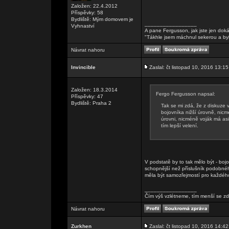
Založen: 22.4.2012
Příspěvky: 58
Bydliště: Mým domovem je
_________________
Vyhnaství
A pane Fergusson, jak jste jen doká
"Tákhle jsem máchnul sekerou a by
Návrat nahoru
Invincible
Zaslal: čt listopad 10, 2016 13:15
Založen: 18.3.2014
Fergo Fergusson napsal:
Příspěvky: 47
Bydliště: Praha 2
Tak se mi zdá, že z diskuze 
bojovníka nižší úrovně, nicmé
úrovni, nicméně voják má asi
tím lepší velení.
V podstatě by to tak mělo být - bojo
schopnější než příslušník podobné
měla být samozřejmostí pro každého 
_________________
Čím výš vzlétneme, tím menší se zd
Návrat nahoru
Zurkhen
Zaslal: čt listopad 10, 2016 14:42