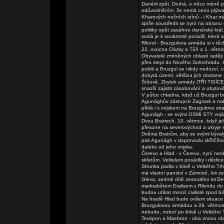
Danérii zpět. Druhá, o něco méně po
odůvodněním, že nemá cenu plýtvat 
Kharových nočních stínů - i Khar má
spíše soustředit se nyní na obranu
politiky opět zasáhne danérský král
svolá je k soukromé poradě, která
Rilond - Bruzgulova armáda si v tě
22. ovocna Oázky a Tůň a 1. větrnc
Obyvatelé zmíněných oblastí raději k
přes stepi do Nového Solnohradu. O
pobiti a Bruzgul se nikdy nedozví, c
dobytá území, většina jich dostane z
Štítově. Zbytek armády (TŘI TISÍC
snazší zajistit zásobování a ubytová
V půlce chladna, když už Bruzgul bu
Agunághův zástupce Zagrask a nabíd
přidá i s vojskem na Bruzgulovu str
Agunágh - se svými OSMI STY voják
Dvou Bratrech. 10. větrnce, když j
přesune na severovýchod a ukryje 
Dvěma Bratrům, aby se svými býval
pak Agunágh v doprovodu skřítčího
daleko od jeho vojska.
Čerevo a Hlad - v Čerevu, nyní ne
skřetům. Velitelem posádky i dědic
Strunka padla v bitvě u Velkého Tr
má vlastní panství v Zámostí, Ivir z
Gleva, sedmé dítě zesnulého kníže
markrabětem Eralisem z Rilondu do 
budou utíkat mnozí civilisté zpod 
Na hradě Hlad bude ovšem situace 
Bruzgulovou armádou a 28. větrnce 
nebude, neboť po bitvě u Velkého 
Tevirpon a Maebron - oba znovu ob