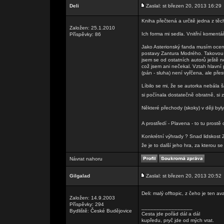
Deli
Zaslal: st březen 20, 2013 16:29
Kniha přečtená a určitě jedna z těch
Založen: 25.1.2010
Ich forma mi sedla. Vnitřní komentá
Příspěvky: 86
Jako Asterionský fanda musím oceni
postavy Zantura Modrého. Takovou 
jsem se od ostatních autorů ještě ne
což jsem ani nečekal. Vztah hlavní 
(pán - sluha) není vyřčena, ale pře
Líbilo se mi, že se autorka nebála 
si počínala dostatečně obratně, si 
Některé přechody (skoky) v ději byly
A prostředí - Plavena - to tu prostě
Konkrétní výhrady ? Snad lidskost Zv
že je to další jeho hra, za kterou 
Návrat nahoru
Gilgalad
Zaslal: st březen 20, 2013 20:52
Deli: malý offtopic, z čeho je ten a
Založen: 14.9.2003
Příspěvky: 294
_________________
Bydliště: České Budějovice
Cesta jde pořád dál a dál
kupředu, pryč jde od mých vrat.