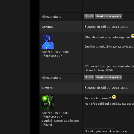
Návrat nahoru
Bohdan
Zaslal: út září 09, 2014 14:09
Obal další knihy vypadá suprově
Jestli je to teda Zvin tak ta stylizac
Založen: 26.2.2005
Příspěvky: 197
_________________
Bůh mi odpustí, jeto ostatně jeho ř
Heinrich Heine 1856
Návrat nahoru
Silwerik
Zaslal: út září 09, 2014 16:30
To není Aquaman?
No i přes zděšení z obálky radost 
Založen: 16.1.2007
Příspěvky: 127
Bydliště: České Budějovice
/ Rilond
_________________
O zítřku předem nikdo nic neví...