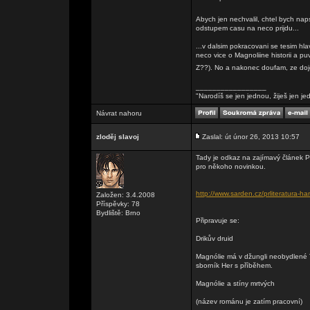
Abych jen nechvalil, chtel bych n
odstupem casu na neco prijdu...
...v dalsim pokracovani se tesim h
neco vice o Magnoliine historii a puv
Z??). No a nakonec doufam, ze doj
_________________
"Narodíš se jen jednou, žiješ jen je
Návrat nahoru
zloděj slavoj
Zaslal: út únor 26, 2013 10:57
Tady je odkaz na zajímavý článek
pro někoho novinkou.
http://www.sarden.cz/prliteratura-
Založen: 3.4.2008
Příspěvky: 78
Bydliště: Brno
Připravuje se:
Drikův druid
Magnólie má v džungli neobydlené Ta
sborník Her s příběhem.
Magnólie a stíny mrtvých
(název románu je zatím pracovní)