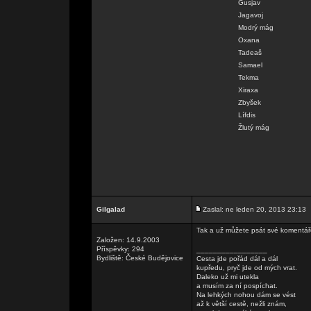
Gusjav
Jagavoj
Modrý mág
Oxana
Tadeaš
Samael
Tekma
Xiraxa
Zbyšek
Lífdis
Žlutý mág
Gilgalad
Zaslal: ne leden 20, 2013 23:13
Tak a už můžete psát své komentáře 
Založen: 14.9.2003
Příspěvky: 294
_________________
Bydliště: České Budějovice
Cesta jde pořád dál a dál
kupředu, pryč jde od mých vrat.
Daleko už mi utekla
a musím za ní pospíchat.
Na lehkých nohou dám se vést
až k větší cestě, nežli znám,