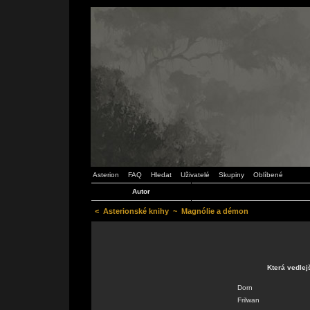
Asterion
FAQ
Hledat
Uživatelé
Skupiny
Oblíbené
Autor
<
Asterionské knihy
~
Magnólie a démon
Která vedlej
Dorn
Frilwan