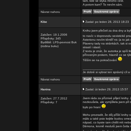
tam, kde se stýká mnoho cest.
A potom kam? To nevím sám.
Návrat nahoru
Kibe
Zaslal: po leden 28, 2013 18:23
Knihu jsem přečetl za dva dny a byl
Založen: 19.1.2006
to navíc v doprovodu sexistické prs
Příspěvky: 345
Asterionu nevím téměř nic (a to jak
Bydliště: LPS-pevnost Buk
Plaveny tady na stránkách, tak si 
(rodina buku)
strastí i slastí.
Z textu je znát, že autorka je spíš 
přínosným prvkem, hlavně co se týká
Těším se na pokračování
_________________
Je dobré si vybrat ten správný cíl
Návrat nahoru
Hanina
Zaslal: út leden 29, 2013 15:57
Jsem ráda za příznivé přijetí knihy.
Založen: 27.7.2012
nezkoušela, ale vymýšlela jsem při t
Příspěvky: 7
bylo po hraní
Mohu prozradit, že děj příští knihy 
málo a také psio kejkle budou omez
nápad, co byste tam chtěli mít nebo 
Démona, kromě modulů jsem četla i 