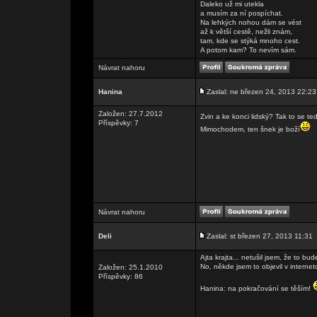
Daleko už mi utekla
a musím za ní pospíchat.
Na lehkých nohou dám se vést
až k větší cestě, nežli znám,
tam, kde se stýká mnoho cest.
A potom kam? To nevím sám.
Návrat nahoru
Hanina
Zaslal: ne březen 24, 2013 22:23
Založen: 27.7.2012
Zvin a ke konci lidský? Tak to se ted
Příspěvky: 7
Mimochodem, ten šnek je boží
Návrat nahoru
Deli
Zaslal: st březen 27, 2013 11:31
Ajta krajta... netušil jsem, že to bu
No, někde jsem to objevil v internet
Založen: 25.1.2010
Příspěvky: 86
Hanina: na pokračování se těším!