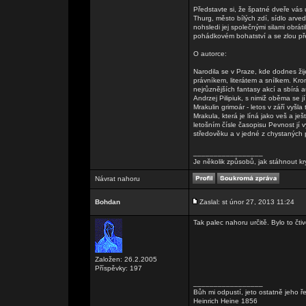
Představte si, že špatné dveře vás
Thurg, město bílých zdí, sídlo arv
nohsledi jej společnými silami obráti
pohádkovém bohatství a se zlou před
O autorce:
Narodila se v Praze, kde dodnes žije
právníkem, literátem a snílkem. Kro
nejrůznějších fantasy akcí a sbírá 
Andrzej Pilipiuk, s nimiž oběma se j
Mrakulin grimoár - letos v září vyš
Mrakula, která je líná jako veš a j
letošním čísle časopisu Pevnost jí
středověku a v jedné z chystaných p
_________________
Je několik způsobů, jak stáhnout kr
Návrat nahoru
Bohdan
Zaslal: st únor 27, 2013 11:24
Tak palec nahoru určitě. Bylo to čti
Založen: 26.2.2005
Příspěvky: 197
_________________
Bůh mi odpustí, jeto ostatně jeho ř
Heinrich Heine 1856