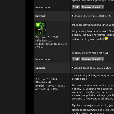
špatný nekrouš"mě pobaviy i částeč
Návrat nahoru
Silwerik
Zaslal: út leden 29, 2013 17:28
Magnólii otevírám poprvé dnes veče
Na potomky Arvedanů se moc těším
přízraku. Na tuhle hororovou epiz
Založen: 16.1.2007
odkaz na ní by moc potěšil
Příspěvky: 127
Bydliště: České Budějovice
/ Rilond
_________________
O zítřku předem nikdo nic neví...
Návrat nahoru
Sadaam
Zaslal: pá únor 01, 2013 21:35
...Noly boduje!! Tedy, beru ji jen j
proste borec!!
Založen: 7.3.2004
Příspěvky: 621
Moc jsem se na roman tesil a byl js
Bydliště: Turnov / Praha /
nesedly...). Vsechna ma ocekavani 
pevnost Buk (LPS)
jazyk, styl... zkratka vsechno na m
asterionske pribehy deji nejakych 2
zenitem...), nedokazu si predstavit,
Myslim si, ze nejvetsi plus knihy j
Nakonec jsem zmackl puntik pro Jag
osobni pribeh do budoucna...