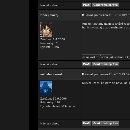
Návrat nahoru
zloděj slavoj
Zaslal: po březen 11, 2013 10:16
Ahojte, tak tady najdete knižní re
hanina-vesela) a zde rozhovor s aut
Založen: 3.4.2008
Příspěvky: 78
Bydliště: Brno
_________________
Je několik způsobů, jak stáhnout kr
Návrat nahoru
miloslav.zaoral
Zaslal: po březen 11, 2013 19:59
Musím uznat, že jsem se bavil. Děj
Založen: 19.6.2006
Příspěvky: 110
Bydliště: Jeseník/Sarindar
Návrat nahoru