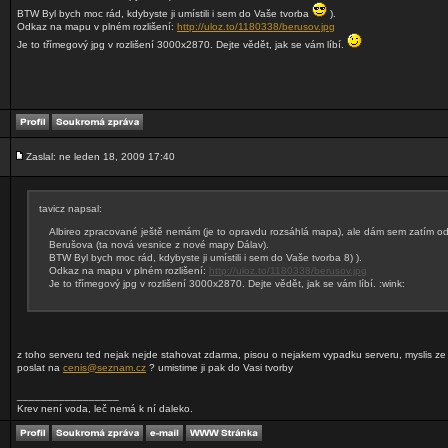
BTW Byl bych moc rád, kdybyste ji umístili i sem do Vaše tvorba
).
Odkaz na mapu v plném rozlišení:
http://uloz.to/1180338/berusov.jpg
Je to třímegový jpg v rozlišení 3000x2870. Dejte vědět, jak se vám líbí.
Zaslal: ne leden 18, 2009 17:40
tavicz napsal:
Albireo zpracované ještě nemám (je to opravdu rozsáhlá mapa), ale dám sem zatím o
Berušova (ta nová vesnice z nové mapy Dálav).
BTW Byl bych moc rád, kdybyste ji umístili i sem do Vaše tvorba 8) ).
Odkaz na mapu v plném rozlišení:
http://uloz.to/1180338/berusov.jpg
Je to třímegový jpg v rozlišení 3000x2870. Dejte vědět, jak se vám líbí. :wink:
z toho serveru ted nejak nejde stahovat zdarma, pisou o nejakem vypadku serveru, myslis z
poslat na
cenis@seznam.cz
? umistime ji pak do Vasi tvorby
_________________
Krev není voda, leč nemá k ní daleko.