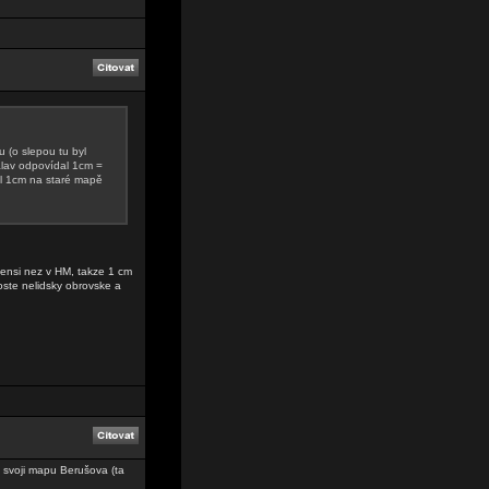
u (o slepou tu byl
Dálav odpovídal 1cm =
l 1cm na staré mapě
mensi nez v HM, takze 1 cm
oste nelidsky obrovske a
 svoji mapu Berušova (ta