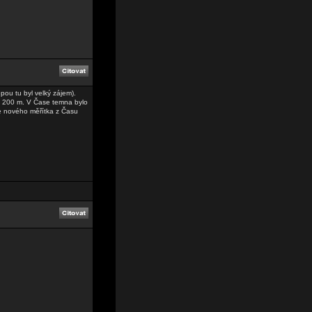
pou tu byl velký zájem).
 = 200 m. V Čase temna bylo
e nového měřítka z Času