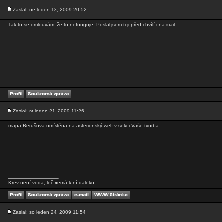
Zaslal: ne leden 18, 2009 20:52
Tak to se omlouvám, že to nefunguje. Poslal jsem ti ji před chvílí i na mail.
Zaslal: st leden 21, 2009 11:26
mapa Berušova umístěna na asterionský web v sekci Vaše tvorba
_________________
Krev není voda, leč nemá k ní daleko.
Zaslal: so leden 24, 2009 11:54