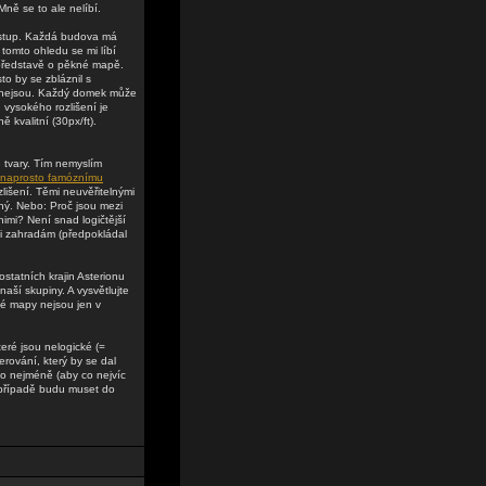
Mně se to ale nelíbí.
řístup. Každá budova má
 tomto ohledu se mi líbí
 představě o pěkné mapě.
o by se zbláznil s
y nejsou. Každý domek může
 vysokého rozlišení je
 kvalitní (30px/ft).
é tvary. Tím nemyslím
 naprosto famóznímu
lišení. Těmi neuvěřitelnými
ný. Nebo: Proč jsou mezi
nimi? Není snad logičtější
i zahradám (předpokládal
ostatních krajin Asterionu
aší skupiny. A vysvětlujte
tké mapy nejsou jen v
teré jsou nelogické (=
rování, který by se dal
 co nejméně (aby co nejvíc
 případě budu muset do