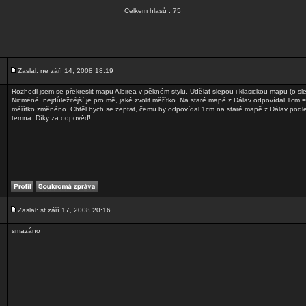
Celkem hlasů : 75
Zaslal: ne září 14, 2008 18:19
Rozhodl jsem se překreslit mapu Albirea v pěkném stylu. Udělat slepou i klasickou mapu (o sle
Nicméně, nejdůležitější je pro mě, jaké zvolit měřítko. Na staré mapě z Dálav odpovídal 1cm
měřítko změněno. Chtěl bych se zeptat, čemu by odpovídal 1cm na staré mapě z Dálav podl
temna. Díky za odpověď!
Zaslal: st září 17, 2008 20:16
smazáno