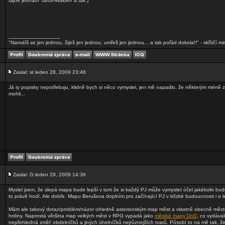
tajné jednání Taros-Walden a tak.)
_________________
"Narodíš se jen jednou, žiješ jen jednou, umřeš jen jednou... a tak pořád dokola!!" - skřítčí mi
Zaslal: st leden 28, 2009 23:48
Já ty popisky nepotřebuju, klidně bych si něco vymyslel, jen mě napadlo, že některým méně
mohli...
Zaslal: čt leden 29, 2009 14:36
Myslel jsem, že slepá mapa bude lepší v tom že si každý PJ může vymyslet účel jakékoliv bu
to právě hodí. Ale dobře. Mapu Berušova doplním pro začínající PJ v blízké budoucnosti i o 
Mám ale takový dotaz/problém/názor ohledně asterionským map měst a vlastně obecně měs
hrdiny. Naprostá většina map velkých měst v RPG vypadá jako
městké mapy DnD
, co vydával
nepřehledná změť obdelníčků a jiných úhelníčků nejrůznejších tvarů. Působí to na mě tak, že k