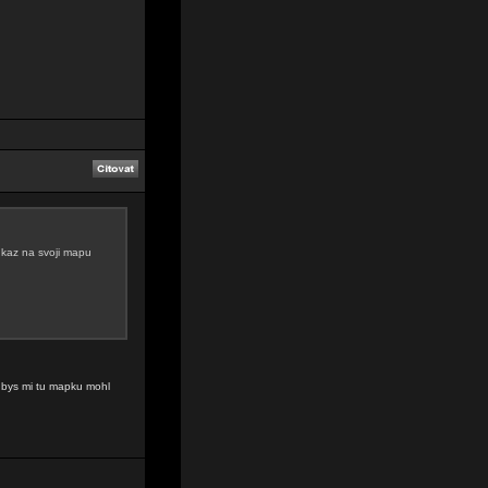
dkaz na svoji mapu
e bys mi tu mapku mohl