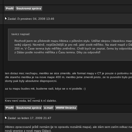
Zaslal: čt prosinec 04, 2008 13:46
tavicz napsal:
Rozhodl jsem se překreslit mapu Albirea v pěkném stylu. Udělat slepou i klasickou map
velký zájem). Nicméně, nejdůležitější je pro mě, jaké zvolit měřítko. Na staré mapě z 
200 m. V Čase temna bylo měřítko změněno. Chtěl bych se zeptat, čemu by odpovída
z Dálav podle nového měřítka z Času temna. Díky za odpověď!
ten dotaz moc nechapu, meritko se sice zmenilo, ale format mapy v CT je pouze o polovinu 
dle stareho meritka je na nove mape 400 m. meritko jsme zmenili proto, ze to puvodni bylo pr
domy pak byly absolutne disproporcni.
az tu mapu budes mit, budeme radi, kdyz se o ni podelis :-)
_________________
Krev není voda, leč nemá k ní daleko.
Zaslal: so leden 17, 2009 21:47
Albireo zpracované ještě nemám (je to opravdu rozsáhlá mapa), ale dám sem zatím odkaz na
nová vesnice z nové mapy Dálav).