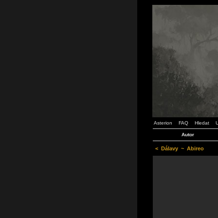
Asterion
FAQ
Hledat
U
Autor
<
Dálavy
~
Abireo