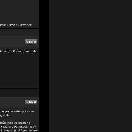
nstrel Skřivan Skřivánek
 zkušeným PJům by se hodit
dovy podle sebe, jak se mu
legendu.
tským map ve hrách na
i Wizardi v 90. letech. Tedy
artograf (malíř) prostě jen