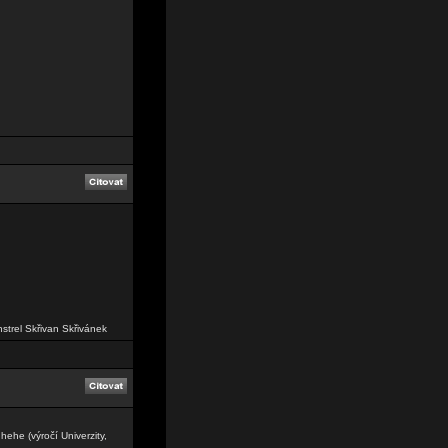
nstrel Skřivan Skřivánek
hehe (výročí Univerzity,