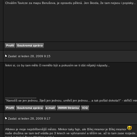
Chválím Tavicze za mapu Berušova, je opravdu pěkná. Jen škoda, že tam nejsou i popisky...
Zaslal: st leden 28, 2009 9:15
řekni si, co by tam mělo či nemělo být a pokusím se ti dát nějaký nápady...
_________________
"Narodíš se jen jednou, žiješ jen jednou, umřeš jen jednou... a tak pořád dokola!!" - skřítčí mi
Zaslal: st leden 28, 2009 9:17
Albireo je moje nejoblíbenější město. Minkor taky fajn, ale Bílej mramor je Bílej mramor
naše družina se tam teď vrátila po 3 letech ve vyhnanství a těším se, až to tam zase rozjede, 