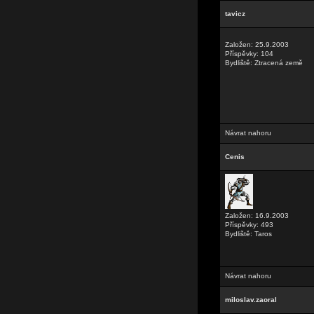
tavicz
Založen: 25.9.2003
Příspěvky: 104
Bydliště: Ztracená země
Návrat nahoru
Cenis
Založen: 16.9.2003
Příspěvky: 493
Bydliště: Taros
Návrat nahoru
miloslav.zaoral