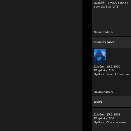
Bydliště: Turnov / Praha /
pevnost Buk (LPS)
Návrat nahoru
miloslav.zaoral
Založen: 19.6.2006
Příspěvky: 110
Bydliště: Jeseník/Sarindar
Návrat nahoru
tavicz
Založen: 25.9.2003
Příspěvky: 104
Bydliště: Ztracená země