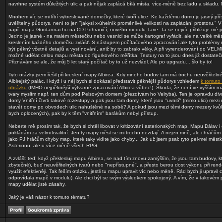
navrhne systém důležitých ulic a pak nějak zaplácá bílá místa, více-méně bez ladu a skladu. 
Mnohem víc se mi líbí vykreslované domečky, které tvoří ulice. Ke každému domu je jasný p
uvěřitelný půdorys, není to jen "jakýsi x-úhelník proměnlivé velikosti na zaplácání prostoru." V
např. mapa Gurdannachu na CD Pohraničí, nového modulu Tarie. Ta se nejvíc přibližuje mé
Jedno je jasné - na malém městečku nebo vesnici se může kartograf vyřádit, ale na velké měst
kreslením každého domečku zvlášť. S nástupem počítačového zpracování ale tyto problém
být pěkný včetně detajlů a vystínování, aniž by to zabralo věky. A při vyrenderování do VELMI
možné udělat celou mapu města do figurkového měřítka! Textury na to jsou dnes již dostatečně
Přiznávám se ale, že můj 5 let starý počítač by to už nezvládl. Ale po upgradu... šlo by to!
Tyto otázky jsem řešil při kreslení mapy Albirea. Kdy mnoho budov tam má trochu neuvěřiteln
Albirejský palác, i když i u něj bych si dokázal představit pěknější půdorys vzhledem
k tomuto
obrázku
(IMHO nejpěknější výtvarné zpracování Albirea vůbec!). Škoda, že není ve vyšším roz
tvary myslím např. ten dům pod Pelsovým domem (přezdívám ho Velryba). Ten je opravdu div
domy Vnitřní čtvrti takové rozestupy a pak jsou tam domy, které jsou "uvnitř" (mimo ulici) mezi 
stavět domy po obvodech ulic nahuštěné na sobě? A pokud jsou mezi těmi domy mezery kvůl
bych oplocených), pak by k těm "vnitřním" barákům nebyl přístup.
Neberte mě prosím tak, že bych si chtěl libovat v kritizování asterionských map. Mapu Dálav i 
pokládám za velmi kvalitní. Jen ty mapy měst se mi trochu nezdají. A nejen mně, ale i hráčům n
jako PJ hráčům chyby map, které taky vidíte jako chyby... Jak už jsem psal; tyto pel-mel měs
Asterionu, ale u více méně všech RPG.
A zvlášť teď, když překlesluji mapu Albirea, se nad tím znovu zamýšlím, že jsou tam budovy, k
zbytečné), buď neuvěřitelných tvarů nebo "nepřístupné", a přesto berou dost výkonu při rende
využít efektivněji. Tak řeším otázku, jestli tu mapu upravit víc nebo méně. Rád bych ji upravil
odpovídala mapě v modulu). Ale chci být se svým výsledkem spokojený. A vím, že v takovém
mapy udělat jisté zásahy.
Jaký je váš názor k tomuto tématu?