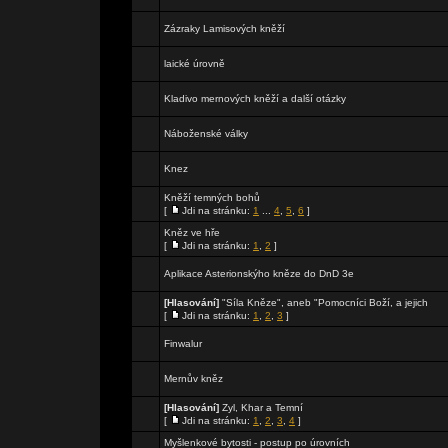
Zázraky Lamisových kněží
laické úrovně
Kladivo mernových kněží a další otázky
Náboženské války
Knez
Kněží temných bohů
[
Jdi na stránku:
1
...
4
,
5
,
6
]
Kněz ve hře
[
Jdi na stránku:
1
,
2
]
Aplikace Asterionskýho kněze do DnD 3e
[Hlasování]
"Síla Kněze", aneb "Pomocníci Boží, a jejich
[
Jdi na stránku:
1
,
2
,
3
]
Finwalur
Mernův kněz
[Hlasování]
Zyl, Khar a Temní
[
Jdi na stránku:
1
,
2
,
3
,
4
]
Myšlenkové bytosti - postup po úrovních