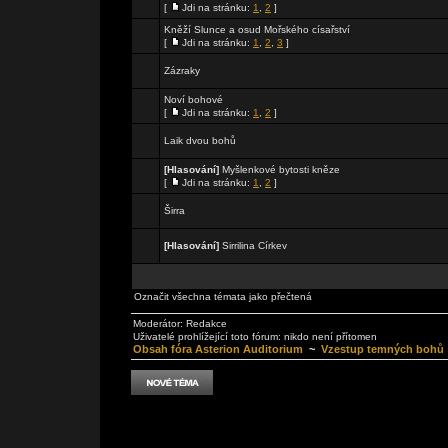
[
Jdi na stránku:
1
,
2
]
Kněží Slunce a osud Mořského císařství
[
Jdi na stránku:
1
,
2
,
3
]
Zázraky
Noví bohové
[
Jdi na stránku:
1
,
2
]
Laik dvou bohů
[Hlasování]
Myšlenkové bytosti kněze
[
Jdi na stránku:
1
,
2
]
Širra
[Hlasování]
Sirrilina Církev
Označit všechna témata jako přečtená
Moderátor:
Redakce
Uživatelé prohlížející toto fórum: nikdo není přítomen
Obsah fóra Asterion Auditorium
~
Vzestup temných bohů