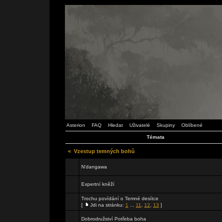
Asterion
FAQ
Hledat
Uživatelé
Skupiny
Oblíbené
Témata
<
Vzestup temných bohů
N'dangawa
Expertní kněží
Trochu povídání o Temné desítce
[
Jdi na stránku:
1
...
11
,
12
,
13
]
Dobrodružství Potřeba boha