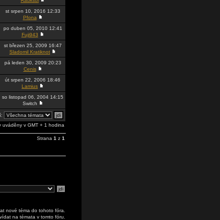
Rauksul
st srpen 10, 2016 12:33
Pfona
po duben 05, 2010 12:41
Fuji943
st březen 25, 2009 16:47
Sladomil Kratiknot
pá leden 30, 2009 20:23
Cenis
út srpen 22, 2006 18:46
Lamius
so listopad 06, 2004 14:15
Switch
í:
 uváděny v GMT + 1 hodina
Strana
1
z
1
at nové téma do tohoto fóra.
ídat na témata v tomto fóru.