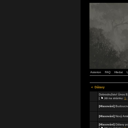
Asterion
FAQ
Hledat
U
<
Dálavy
Dobrodružství Únos E
[
Jdi na stránku:
1
,
[Hlasování]
Budoucnos
[Hlasování]
Nový Ami
[Hlasování]
Dálavy p