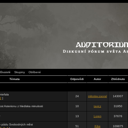
živatelé
Skupiny
Oblíbené
Témata
Odpovědi
Autor
Zhlédnuto
ntefala
24
miloslav.zaoral
143007
2
]
t Asterionu z hlediska minulosti
10
tavicz
31950
r
13
Loren
37676
o pádu Svobodných měst
51
Kibe
109875