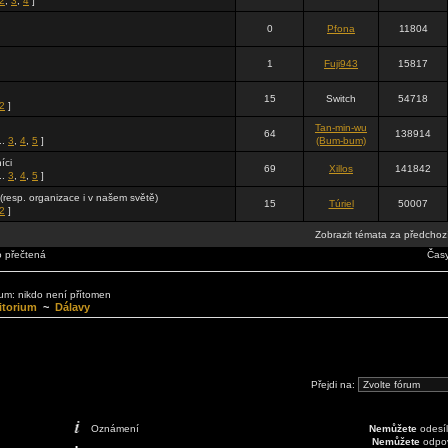
2
,
3
,
4
]
0
Pfona
11804
1
Fuji943
15817
15
Switch
54718
2
]
Tan-min-wu
64
138914
..
3
,
4
,
5
]
(Bum-bum)
íci
69
Xillos
141842
..
3
,
4
,
5
]
b (resp. organizace i v našem světě)
15
Túriel
50007
2
]
Zobrazit témata za předchoz
o přečtená
Časy
órum: nikdo není přítomen
itorium
~
Dálavy
Přejdi na:
Oznámení
Nemůžete
odesíl
Nemůžete
odpov