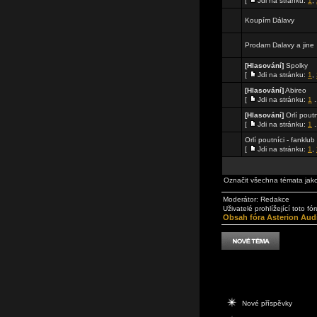
[
Jdi na stránku:
1
,
Koupím Dálavy
Prodam Dalavy a jine
[Hlasování]
Spolky
[
Jdi na stránku:
1
,
[Hlasování]
Abireo
[
Jdi na stránku:
1
.
[Hlasování]
Orlí poutn
[
Jdi na stránku:
1
.
Orlí poutníci - fanklu
[
Jdi na stránku:
1
,
Označit všechna témata jak
Moderátor:
Redakce
Uživatelé prohlížející toto f
Obsah fóra Asterion Aud
Nové příspěvky