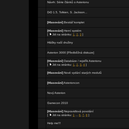
Návrh: Série článků o Asterionu
DrD 1.5, Tolkien, S. Jackson...
[Hlasování]
Bestiář komplet
[Hlasování]
Herní systém
[
Jdi na stránku:
1
,
2
,
3
]
Hlášky naší družiny
Asterion 3000 [Předběžná diskuze]
[Hlasování]
Databáze / rejstřík Asterionu
[
Jdi na stránku:
1
,
2
,
3
,
4
]
[Hlasování]
Nové vydání starých modulů
[Hlasování]
Asterioncon
Nový Asterion
Gamecon 2010
[Hlasování]
Nepravidlová povolání
[
Jdi na stránku:
1
...
6
,
7
,
8
]
Help me!!!