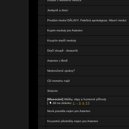
Invaze z Modrého měsíce
Jeskyně a draci
Prodám modul DÁLAVY, Falešná apokalypsa, Hlavní modul
Kupim moduly pre Asterion
Koupím starší moduly
Dračí doupě - dotazník
Asterion v Brně
Nedoručené zprávy?
CD nemohu najít
Sháním
[Hlasování]
Hlášky, vtipy a humorné příhody
[
Jdi na stránku:
1
...
3
,
4
,
5
]
Nová pravidla nejen pro Asterion
Kouzelné předměty nejen pro Asterion