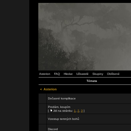
Asterion
FAQ
Hledat
Uživatelé
Skupiny
Oblíbené
Témata
<
Asterion
Dočasné komplikace
Prodám, koupím
[
Jdi na stránku:
1
,
2
,
3
]
Vzestup temných bohů
Discord