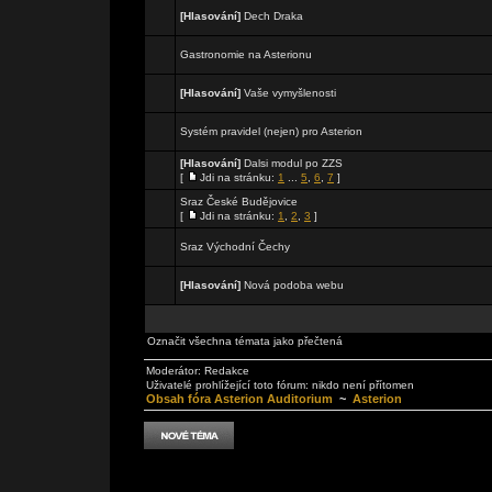
[Hlasování]
Dech Draka
Gastronomie na Asterionu
[Hlasování]
Vaše vymyšlenosti
Systém pravidel (nejen) pro Asterion
[Hlasování]
Dalsi modul po ZZS
[
Jdi na stránku:
1
...
5
,
6
,
7
]
Sraz České Budějovice
[
Jdi na stránku:
1
,
2
,
3
]
Sraz Východní Čechy
[Hlasování]
Nová podoba webu
Označit všechna témata jako přečtená
Moderátor:
Redakce
Uživatelé prohlížející toto fórum: nikdo není přítomen
Obsah fóra Asterion Auditorium
~
Asterion