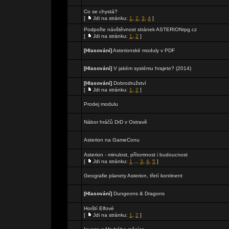
Co se chystá?
[
Jdi na stránku:
1
,
2
,
3
,
4
]
Podpořte návštěvnost stránek ASTERIONrpg.cz
[
Jdi na stránku:
1
,
2
]
[Hlasování]
Asterionské moduly v PDF
[Hlasování]
V jakém systému hrajete? (2014)
[Hlasování]
Dobrodružství
[
Jdi na stránku:
1
,
2
]
Prodej modulu
Nábor hráčů DrD v Ostravě
Asterion na GameConu
Asterion - minulost, přítomnost i budoucnost
[
Jdi na stránku:
1
...
3
,
4
,
5
]
Geografie planety Asterion, třetí kontinent
[Hlasování]
Dungeons & Dragons
Horští Elfové
[
Jdi na stránku:
1
,
2
]