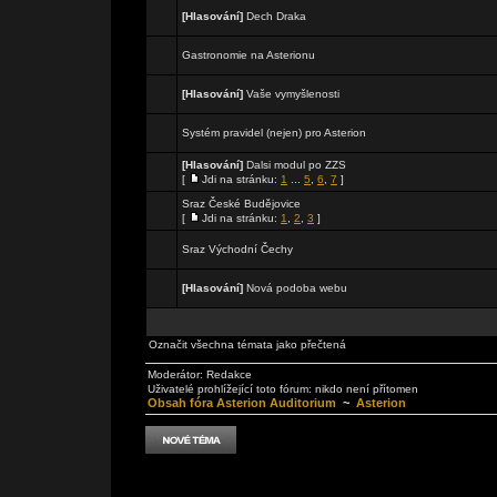
[Hlasování]
Dech Draka
Gastronomie na Asterionu
[Hlasování]
Vaše vymyšlenosti
Systém pravidel (nejen) pro Asterion
[Hlasování]
Dalsi modul po ZZS
[
Jdi na stránku:
1
...
5
,
6
,
7
]
Sraz České Budějovice
[
Jdi na stránku:
1
,
2
,
3
]
Sraz Východní Čechy
[Hlasování]
Nová podoba webu
Označit všechna témata jako přečtená
Moderátor:
Redakce
Uživatelé prohlížející toto fórum: nikdo není přítomen
Obsah fóra Asterion Auditorium
~
Asterion