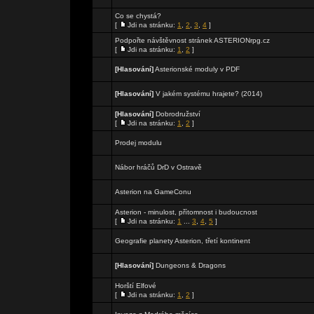
Co se chystá?
[
Jdi na stránku:
1
,
2
,
3
,
4
]
Podpořte návštěvnost stránek ASTERIONrpg.cz
[
Jdi na stránku:
1
,
2
]
[Hlasování]
Asterionské moduly v PDF
[Hlasování]
V jakém systému hrajete? (2014)
[Hlasování]
Dobrodružství
[
Jdi na stránku:
1
,
2
]
Prodej modulu
Nábor hráčů DrD v Ostravě
Asterion na GameConu
Asterion - minulost, přítomnost i budoucnost
[
Jdi na stránku:
1
...
3
,
4
,
5
]
Geografie planety Asterion, třetí kontinent
[Hlasování]
Dungeons & Dragons
Horští Elfové
[
Jdi na stránku:
1
,
2
]