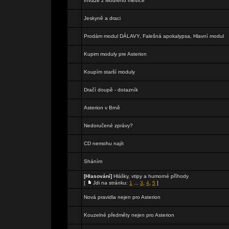
Invaze z Modrého měsíce
Jeskyně a draci
Prodám modul DÁLAVY, Falešná apokalypsa, Hlavní modul
Kupim moduly pre Asterion
Koupím starší moduly
Dračí doupě - dotazník
Asterion v Brně
Nedoručené zprávy?
CD nemohu najít
Sháním
[Hlasování]
Hlášky, vtipy a humorné příhody
[
Jdi na stránku:
1
...
3
,
4
,
5
]
Nová pravidla nejen pro Asterion
Kouzelné předměty nejen pro Asterion