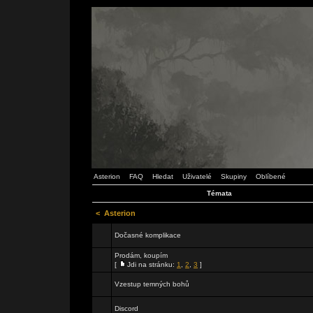
Asterion
FAQ
Hledat
Uživatelé
Skupiny
Oblíbené
Témata
<
Asterion
Dočasné komplikace
Prodám, koupím
[
Jdi na stránku:
1
,
2
,
3
]
Vzestup temných bohů
Discord