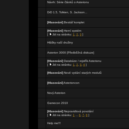
Návrh: Série článků o Asterionu
DrD 1.5, Tolkien, S. Jackson...
[Hlasování]
Bestiář komplet
[Hlasování]
Herní systém
[
Jdi na stránku:
1
,
2
,
3
]
Hlášky naší družiny
Asterion 3000 [Předběžná diskuze]
[Hlasování]
Databáze / rejstřík Asterionu
[
Jdi na stránku:
1
,
2
,
3
,
4
]
[Hlasování]
Nové vydání starých modulů
[Hlasování]
Asterioncon
Nový Asterion
Gamecon 2010
[Hlasování]
Nepravidlová povolání
[
Jdi na stránku:
1
...
6
,
7
,
8
]
Help me!!!