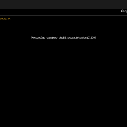
Časy
itorium
Provozováno na scriptech
phpBB
, provozuje
Asterion
(C) 2007