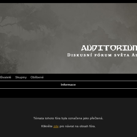
živatelé
Skupiny
Oblíbené
Informace
Témata tohoto fóra byla označena jako přečtená.
Klikněte
zde
pro návrat na obsah fóra.