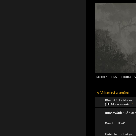
Asterion
FAQ
Hledat
U
<
Vojenství a umění
Předběžná diskuse
[
Jdi na stránku:
1
.
[Hlasování]
Klíč bytos
Povolání Rytíře
Dobití hradu Labyrint