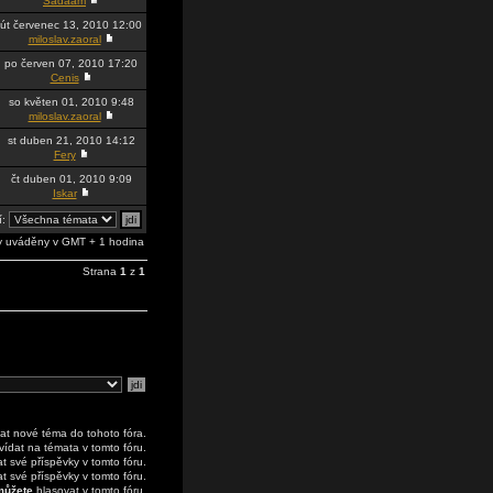
Sadaam
út červenec 13, 2010 12:00
miloslav.zaoral
po červen 07, 2010 17:20
Cenis
so květen 01, 2010 9:48
miloslav.zaoral
st duben 21, 2010 14:12
Fery
čt duben 01, 2010 9:09
Iskar
í:
 uváděny v GMT + 1 hodina
Strana
1
z
1
at nové téma do tohoto fóra.
ídat na témata v tomto fóru.
 své příspěvky v tomto fóru.
 své příspěvky v tomto fóru.
ůžete
hlasovat v tomto fóru.