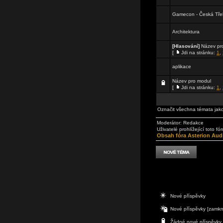
Gamecon - Česká Tř
Architektura
[Hlasování]
Název pro
[
Jdi na stránku:
1
,
aplikace
Název pro modul
[
Jdi na stránku:
1
,
Označit všechna témata jak
Moderátor:
Redakce
Uživatelé prohlížející toto f
Obsah fóra Asterion Aud
Nové příspěvky
Nové příspěvky [zamkn
Žádné nové příspěvky