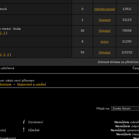
ebová
0
miloslav.zaoral
12811
1
Sadaam
31123
 modul - finále
30
Gilgalad
79558
2
,
3
]
6
tavicz
21250
50
Gilgalad
115232
2
,
3
,
4
]
Zobrazit témata za předchoz
o přečtená
Časy
órum: nikdo není přítomen
itorium
~
Vojenství a umění
Přejdi na:
Oznámení
Nemůžete
odesíl
Nemůžete
odpov
uto]
Důležité
Nemůžete
upravovat
Nemůžete
mazat
 [zamknuto]
Nem