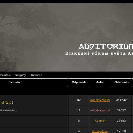
živatelé
Skupiny
Oblíbené
Témata
Odpovědi
Autor
Zhlédnuto
82
miloslav.zaoral
354632
..
4
,
5
,
6
]
tí astrálních
11
miloslav.zaoral
32057
5
Kelghor
18683
4
zloděj slavoj
17510