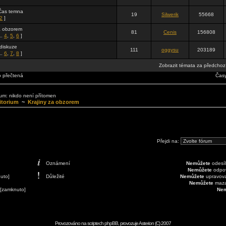
 Čas temna
19
Silwerik
55668
2
]
a obzorem
81
Cenis
156808
..
4
,
5
,
6
]
 diskuze
111
oggysu
203189
..
6
,
7
,
8
]
Zobrazit témata za předchoz
o přečtená
Časy
órum: nikdo není přítomen
itorium
~
Krajiny za obzorem
Přejdi na:
Oznámení
Nemůžete
odesíl
Nemůžete
odpov
uto]
Důležité
Nemůžete
upravovat
Nemůžete
mazat
 [zamknuto]
Nem
Provozováno na scriptech
phpBB
, provozuje
Asterion
(C) 2007