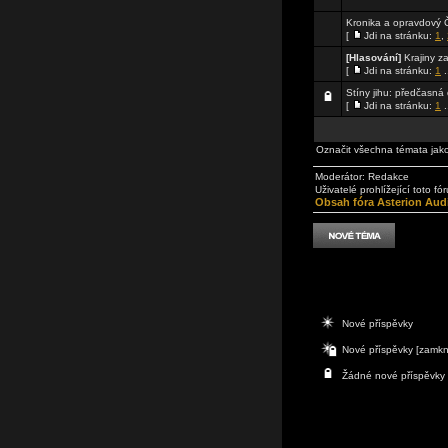
Kronika a opravdový
[
Jdi na stránku:
1
,
[Hlasování]
Krajiny z
[
Jdi na stránku:
1
.
Stíny jihu: předčasná
[
Jdi na stránku:
1
.
Označit všechna témata jak
Moderátor:
Redakce
Uživatelé prohlížející toto f
Obsah fóra Asterion Aud
Nové příspěvky
Nové příspěvky [zamkn
Žádné nové příspěvky