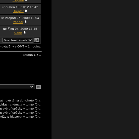
Kelghor
út duben 10, 2012 15:42
Dileptor
st listopad 25, 2009 12:04
zanaar
ne říjen 04, 2009 18:45
Cenis
í:
 uváděny v GMT + 1 hodina
Strana
1
z
1
at nové téma do tohoto fóra.
ídat na témata v tomto fóru.
 své příspěvky v tomto fóru.
 své příspěvky v tomto fóru.
ůžete
hlasovat v tomto fóru.