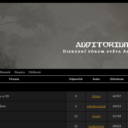
živatelé
Skupiny
Oblíbené
Témata
Odpovědi
Autor
Zhlédnuto
su a CD
0
Almion
44767
žství
2
miloslav.zaoral
19212
12
Andriz
31726
12
LordLonger
39323