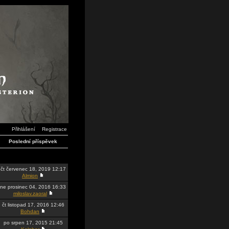
Přihlášení
Registrace
Poslední příspěvek
čt červenec 18, 2019 12:17
Almion
ne prosinec 04, 2016 16:33
miloslav.zaoral
čt listopad 17, 2016 12:46
Bohdan
po srpen 17, 2015 21:45