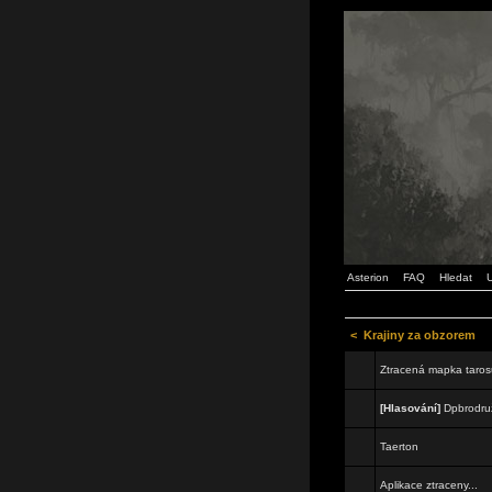
Asterion
FAQ
Hledat
U
<
Krajiny za obzorem
Ztracená mapka taro
[Hlasování]
Dpbrodru
Taerton
Aplikace ztraceny...