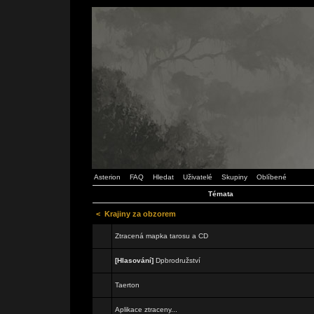
Asterion
FAQ
Hledat
Uživatelé
Skupiny
Oblíbené
Témata
<
Krajiny za obzorem
Ztracená mapka tarosu a CD
[Hlasování]
Dpbrodružství
Taerton
Aplikace ztraceny...