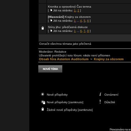
Kronika a opravdový Čas temna
[
Jdi na stránku:
1
,
2
]
[Hlasování]
Krajiny za obzorem
[
Jdi na stránku:
1
...
4
,
5
,
6
]
Stíny jihu: předčasná diskuze
[
Jdi na stránku:
1
...
6
,
7
,
8
]
Označit všechna témata jako přečtená
Moderátor:
Redakce
Uživatelé prohlížející toto fórum: nikdo není přítomen
Obsah fóra Asterion Auditorium
~
Krajiny za obzorem
Nové příspěvky
Oznámení
Nové příspěvky [zamknuto]
Důležité
Žádné nové příspěvky [zamknuto]
Provozováno na scr