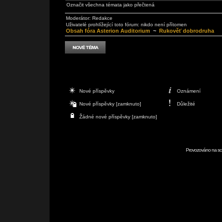
Označit všechna témata jako přečtená
Moderátor:
Redakce
Uživatelé prohlížející toto fórum: nikdo není přítomen
Obsah fóra Asterion Auditorium
~
Rukověť dobrodruha
Nové příspěvky
Oznámení
Nové příspěvky [zamknuto]
Důležité
Žádné nové příspěvky [zamknuto]
Provozováno na scr