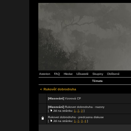
Asterion
FAQ
Hledat
Uživatelé
Skupiny
Oblíbené
Témata
<
Rukověť dobrodruha
[Hlasování]
Vzorová CP
[Hlasování]
Rukovet dobrodruha - nazory
[
Jdi na stránku:
1
,
2
,
3
]
Rukovet dobrodruha - predcasna diskuse
[
Jdi na stránku:
1
,
2
,
3
,
4
]