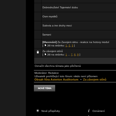
Dobrodružství Tajemství dubu
Osm mystiků
Salovia a ine druhy moci
šamani
[Hlasování]
Za Zavojem stinu - reakce na hotovy modul
[
Jdi na stránku:
1
,
2
,
3
]
Za závojem stínů
[
Jdi na stránku:
1
...
7
,
8
,
9
]
Označit všechna témata jako přečtená
Moderátor:
Redakce
Uživatelé prohlížející toto fórum: nikdo není přítomen
Obsah fóra Asterion Auditorium
~
Za závojem stínů
Nové příspěvky
Oznámení