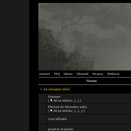
Asterion
FAQ
Hledat
Uživatelé
Skupiny
Oblíbené
Témata
<
Za závojem stínů
Subotam
[
Jdi na stránku:
1
,
2
]
Přechod do Stínového světa
[
Jdi na stránku:
1
,
2
,
3
]
Lovci přízraků
poraď te mi prosím