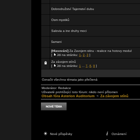
Dobrodružství Tajemství dubu
Osm mystiků
Salovia a ine druhy moci
šamani
[Hlasování]
Za Zavojem stinu - reakce na hotovy modul
[
Jdi na stránku:
1
,
2
,
3
]
Za závojem stínů
[
Jdi na stránku:
1
...
7
,
8
,
9
]
Označit všechna témata jako přečtená
Moderátor:
Redakce
Uživatelé prohlížející toto fórum: nikdo není přítomen
Obsah fóra Asterion Auditorium
~
Za závojem stínů
Nové příspěvky
Oznámení