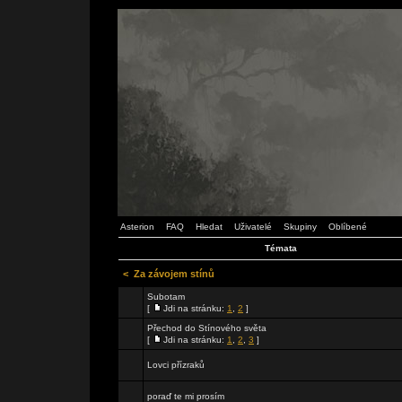
Asterion
FAQ
Hledat
Uživatelé
Skupiny
Oblíbené
Témata
<
Za závojem stínů
Subotam
[
Jdi na stránku:
1
,
2
]
Přechod do Stínového světa
[
Jdi na stránku:
1
,
2
,
3
]
Lovci přízraků
poraď te mi prosím