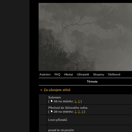
Asterion
FAQ
Hledat
Uživatelé
Skupiny
Oblíbené
Témata
<
Za závojem stínů
Subotam
[
Jdi na stránku:
1
,
2
]
Přechod do Stínového světa
[
Jdi na stránku:
1
,
2
,
3
]
Lovci přízraků
poraď te mi prosím