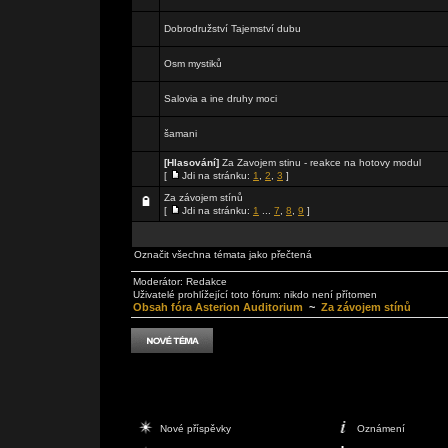
Dobrodružství Tajemství dubu
Osm mystiků
Salovia a ine druhy moci
šamani
[Hlasování]
Za Zavojem stinu - reakce na hotovy modul
[
Jdi na stránku:
1
,
2
,
3
]
Za závojem stínů
[
Jdi na stránku:
1
...
7
,
8
,
9
]
Označit všechna témata jako přečtená
Moderátor:
Redakce
Uživatelé prohlížející toto fórum: nikdo není přítomen
Obsah fóra Asterion Auditorium
~
Za závojem stínů
Nové příspěvky
Oznámení