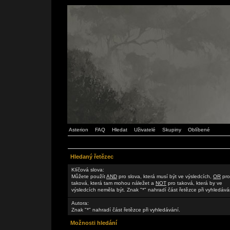
Asterion
FAQ
Hledat
Uživatelé
Skupiny
Oblíbené
Hledaný řetězec
Klíčová slova:
Můžete použít
AND
pro slova, která musí být ve výsledcích,
OR
pro
taková, která tam mohou náležet a
NOT
pro taková, která by ve
výsledcích neměla být. Znak "*" nahradí část řetězce při vyhledává
Autora:
Znak "*" nahradí část řetězce při vyhledávání.
Možnosti hledání