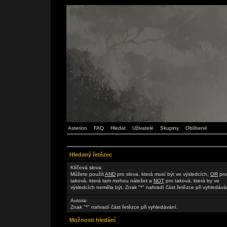
Asterion
FAQ
Hledat
Uživatelé
Skupiny
Oblíbené
Hledaný řetězec
Klíčová slova:
Můžete použít
AND
pro slova, která musí být ve výsledcích,
OR
pro
taková, která tam mohou náležet a
NOT
pro taková, která by ve
výsledcích neměla být. Znak "*" nahradí část řetězce při vyhledává
Autora:
Znak "*" nahradí část řetězce při vyhledávání.
Možnosti hledání